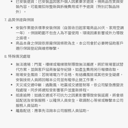
已安裝退貨
：已安裝且因客戶個人因素要求退貨，視商品性質與安
裝內容，可能需扣除整新與拆機費用或不予退貨（特別訂製品除
外）。
7.
品質保證與保固
安裝作業提供標準安裝保固（自簽收日起家電商品30天、家用空調
一年），保固範圍不包含人為不當使用、環境因素影響或外力導致
之損壞。
商品本身之保固依原廠保固條款為主，本公司會於必要時協助客戶
進行保固登記與維修聯繫。
8.
特殊情況處理
無法進場
：門寬、樓梯或電梯限制導致無法搬運，將於現場嘗試替
代方案，並與客戶協商後留存紀錄，如產生費用另行報價收取。
現場安全風險
：
若現場電力不合格、有結構風險或其他安全疑慮，
安裝技術人員將回報本公司並有權停止施工作業。
天災或交通中斷
：遇颱風、地震或交通管制等，依公司緊急應變流
程處理，同步將通知受影響客戶並重新排程。
抵達逾時
：如遇交通或不可抗力之因素影響導致安裝延遲，將會順
延配送及安裝服務，以確保人員安全，敬請耐心等候或聯繫本公司
服務人員協助。
離島配送
：應事先洽詢本公司服務人員協助。