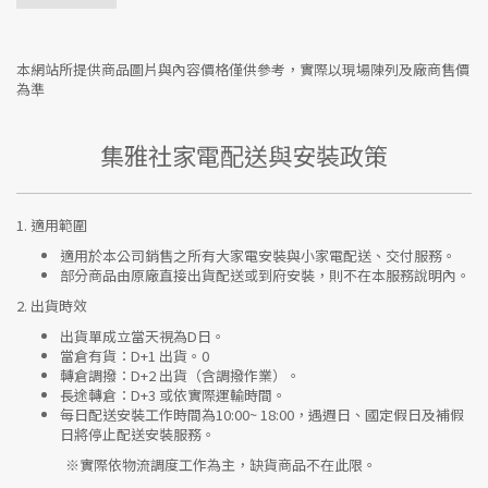
本網站所提供商品圖片與內容價格僅供參考，實際以現場陳列及廠商售價
為準
集雅社家電配送與安裝政策
1.
適用範圍
適用於本公司銷售之所有大家電安裝與小家電配送、交付服務。
部分商品由原廠直接出貨配送或到府安裝，則不在本服務說明內。
2.
出貨時效
出貨單成立當天視為D日。
當倉有貨：
D+1 出貨。0
轉倉調撥：
D+2 出貨（含調撥作業）。
長途轉倉：
D+3 或依實際運輸時間。
每日配送安裝工作時間為10:00~ 18:00，遇週日、國定假日及補假
日將停止配送安裝服務。
※實際依物流調度工作為主，缺貨商品不在此限。