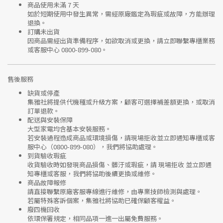
商品使用未滿 7 天
如於短期使用中發生異常，需經
原廠鑑定
為瑕疵或故障，方能辦理
退換。
訂購未出貨
因商品需經出貨準備程序，如欲取消或更換，請立即聯繫
專櫃業務
或
客服中心 0800-899-080
。
售後服務
缺貨或停產
集雅社將提供
代機種或升級方案
，顧客可選擇補差額更換，或取消
訂單退款。
配送與安裝保障
大型家電均含基本安裝服務。
若安裝過程造成商品或環境損傷，請
現場拒收並立即通知專櫃或客
服中心
（0800-899-080），我們將協助處理。
到貨驗收瑕疵
收貨驗收時如發現商品
損傷、髒汙或瑕疵
，請
現場拒收
並立即通
知專櫃或客服，我們將協助後續更換或維修。
商品故障報修
請直接聯繫
原廠客服專線
進行維修，由專業技師檢測與處理。
若屬特殊客訴個案，集雅社將協助已確保顧客權益。
廢四機回收
依環保署規定，相同品項
一進一出
屬免費服務。