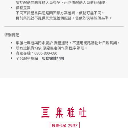
請於配送前向專櫃人員登記，由物流配送人員依規辦理。
價格差異
不同百貨體系與通路因回饋方案差異，價格可能不同。
目前集雅社
不提供買貴退差價服務
，售價依現場報價為準。
特別提醒
集雅社專櫃與門市屬於
實體通路，不適用網路購物七日鑑賞期
。
所有退換貨均依
原廠鑑定與作業程序
辦理。
客服專線：
0800-899-080
全台服務據點：
服務據點地圖