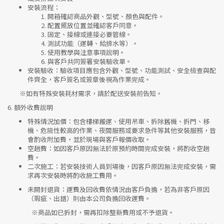
安裝流程
：
開箱確認商品外觀、型號、顏色與配件。
配置擺放位置並確認客戶同意。
固定、接線或連接必要管線。
測試功能（運轉、給排水等）。
使用教學與注意事項說明。
與客戶共同簽署安裝驗收單。
安裝驗收
：驗收項目應包含外觀、型號、功能測試、安全檢查與配
件齊全，客戶簽名或簽章後視為作業完成。
※如有特殊安裝耗材需求，請於配送安裝前告知。
6.
額外收費說明
特殊情況加價
：包含樓梯搬運、使用吊車、拆除舊機、拆門、移
機、危險性較高的作業、夜間服務或要求急件等其他安裝服務，皆
會酌收附加費，並於現場與客戶報價收取。
空趟費
：如因客戶原因無法於原預約時間完成安裝，將酌收空趟
費。
二次施工
：若安裝技術人員到場後，因客戶原因無法完成安裝，需
求再次安裝時將酌收施工費用。
未開封退貨
：運費及回收費依情況由客戶負擔，若為非客戶原因
（瑕疵、出錯）則由本公司負擔回收運費。
※
商品如已拆封，需再扣除整新費用或不予退貨。