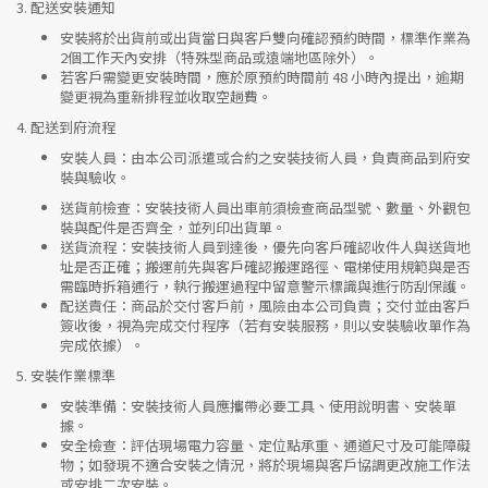
3.
配送安裝通知
安裝將於出貨前或出貨當日與客戶雙向確認預約時間，標準作業為
2個工作天內安排（特殊型商品或遠端地區除外）。
若客戶需變更安裝時間，應於原預約時間前 48 小時內提出，逾期
變更視為重新排程並收取空趟費。
4.
配送到府流程
安裝人員
：由本公司派遣或合約之安裝技術人員，負責商品到府安
裝與驗收。
送貨前檢查
：安裝技術人員出車前須檢查商品型號、數量、外觀包
裝與配件是否齊全，並列印出貨單。
送貨流程
：安裝技術人員到達後，優先向客戶確認收件人與送貨地
址是否正確；搬運前先與客戶確認搬運路徑、電梯使用規範與是否
需臨時拆箱通行，執行搬運過程中留意警示標識與進行防刮保護。
配送責任
：商品於交付客戶前，風險由本公司負責；交付並由客戶
簽收後，視為完成交付程序（若有安裝服務，則以安裝驗收單作為
完成依據）。
5.
安裝作業標準
安裝準備
：安裝技術人員應攜帶必要工具、使用說明書、安裝單
據。
安全檢查
：評估現場電力容量、定位點承重、通道尺寸及可能障礙
物；如發現不適合安裝之情況，將於現場與客戶協調更改施工作法
或安排二次安裝。