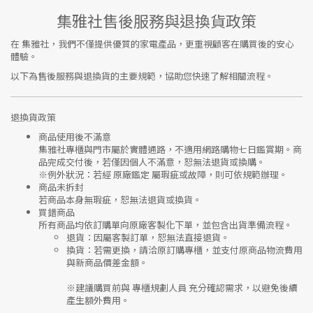
集雅社售後服務與退換貨政策
在
集雅社
，我們不僅提供優質的家電產品，更重視顧客在購買後的安心
體驗。
以下為售後服務與退換貨的主要規範，協助您快速了解相關流程。
退換貨政策
商品使用後不滿意
集雅社專櫃與門市屬於
實體通路，不適用網路購物七日鑑賞期
。商
品完成交付後，若僅因個人不滿意，恕無法退貨或換購。
※
例外狀況：若經 原廠鑑定 屬瑕疵或故障，則可依規範辦理。
商品未拆封
若商品本身無瑕疵，恕無法退貨或換貨。
買錯商品
所有商品均依訂購單向
原廠客製化下單
，並包含出貨準備流程。
退貨
：因屬客製訂單，恕無法直接退貨。
換貨
：若需更換，請洽原訂購專櫃，並支付
原商品物流費用
與
新商品價差金額
。
※建議購買前與
專櫃規劃人員
充分確認需求，以避免後續
產生額外費用。