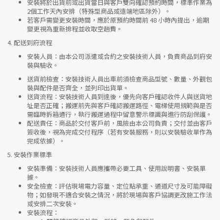
安裝將於出貨前或出貨當日與客戶雙向確認預約時間，標準作業為
2個工作天內安排（特殊型商品或遠端地區除外）。
若客戶需變更安裝時間，應於原預約時間前 48 小時內提出，逾期
變更視為重新排程並收取空趟費。
4.
配送到府流程
安裝人員
：由本公司派遣或合約之安裝技術人員，負責商品到府安
裝與驗收。
送貨前檢查
：安裝技術人員出車前須檢查商品型號、數量、外觀包
裝與配件是否齊全，並列印出貨單。
送貨流程
：安裝技術人員到達後，優先向客戶確認收件人與送貨地
址是否正確；搬運前先與客戶確認搬運路徑、電梯使用規範與是否
需臨時拆箱通行，執行搬運過程中留意警示標識與進行防刮保護。
配送責任
：商品於交付客戶前，風險由本公司負責；交付並由客戶
簽收後，視為完成交付程序（若有安裝服務，則以安裝驗收單作為
完成依據）。
5.
安裝作業標準
安裝準備
：安裝技術人員應攜帶必要工具、使用說明書、安裝單
據。
安全檢查
：評估現場電力容量、定位點承重、通道尺寸及可能障礙
物；如發現不適合安裝之情況，將於現場與客戶協調更改施工作法
或安排二次安裝。
安裝流程
：