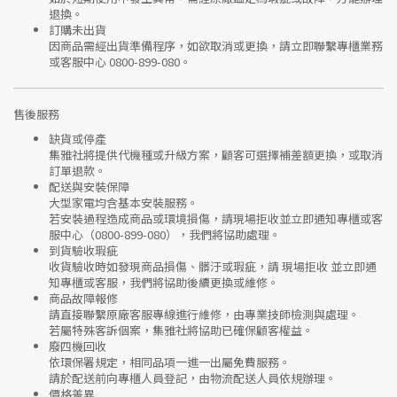
退換。
訂購未出貨
因商品需經出貨準備程序，如欲取消或更換，請立即聯繫
專櫃業務
或
客服中心 0800-899-080
。
售後服務
缺貨或停產
集雅社將提供
代機種或升級方案
，顧客可選擇補差額更換，或取消
訂單退款。
配送與安裝保障
大型家電均含基本安裝服務。
若安裝過程造成商品或環境損傷，請
現場拒收並立即通知專櫃或客
服中心
（0800-899-080），我們將協助處理。
到貨驗收瑕疵
收貨驗收時如發現商品
損傷、髒汙或瑕疵
，請
現場拒收
並立即通
知專櫃或客服，我們將協助後續更換或維修。
商品故障報修
請直接聯繫
原廠客服專線
進行維修，由專業技師檢測與處理。
若屬特殊客訴個案，集雅社將協助已確保顧客權益。
廢四機回收
依環保署規定，相同品項
一進一出
屬免費服務。
請於配送前向專櫃人員登記，由物流配送人員依規辦理。
價格差異