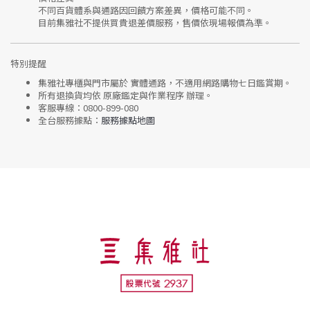
不同百貨體系與通路因回饋方案差異，價格可能不同。
目前集雅社
不提供買貴退差價服務
，售價依現場報價為準。
特別提醒
集雅社專櫃與門市屬於
實體通路，不適用網路購物七日鑑賞期
。
所有退換貨均依
原廠鑑定與作業程序
辦理。
客服專線：
0800-899-080
全台服務據點：
服務據點地圖