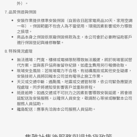
外）。
7.
品質保證與保固
安裝作業提供標準安裝保固（自簽收日起家電商品30天、家用空調
一年），保固範圍不包含人為不當使用、環境因素影響或外力導致
之損壞。
商品本身之保固依原廠保固條款為主，本公司會於必要時協助客戶
進行保固登記與維修聯繫。
8.
特殊情況處理
無法進場
：門寬、樓梯或電梯限制導致無法搬運，將於現場嘗試替
代方案，並與客戶協商後留存紀錄，如產生費用另行報價收取。
現場安全風險
：
若現場電力不合格、有結構風險或其他安全疑慮，
安裝技術人員將回報本公司並有權停止施工作業。
天災或交通中斷
：遇颱風、地震或交通管制等，依公司緊急應變流
程處理，同步將通知受影響客戶並重新排程。
抵達逾時
：如遇交通或不可抗力之因素影響導致安裝延遲，將會順
延配送及安裝服務，以確保人員安全，敬請耐心等候或聯繫本公司
服務人員協助。
離島配送
：應事先洽詢本公司服務人員協助。
集雅社售後服務與退換貨政策