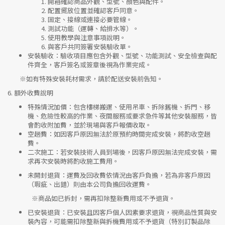
開箱確認商品外觀、型號、顏色與配件。
配置擺放位置並確認客戶同意。
固定、接線或連接必要管線。
測試功能（運轉、給排水等）。
使用教學與注意事項說明。
與客戶共同簽署安裝驗收單。
安裝驗收
：驗收項目應包含外觀、型號、功能測試、安全檢查與配
件齊全，客戶簽名或簽章後視為作業完成。
※如有特殊安裝耗材需求，請於配送安裝前告知。
6.
額外收費說明
特殊情況加價
：包含樓梯搬運、使用吊車、拆除舊機、拆門、移
機、危險性較高的作業、夜間服務或要求急件等其他安裝服務，皆
會酌收附加費，並於現場與客戶報價收取。
空趟費
：如因客戶原因無法於原預約時間完成安裝，將酌收空趟
費。
二次施工
：若安裝技術人員到場後，因客戶原因無法完成安裝，需
求再次安裝時將酌收施工費用。
未開封退貨
：運費及回收費依情況由客戶負擔，若為非客戶原因
（瑕疵、出錯）則由本公司負擔回收運費。
※
商品如已拆封，需再扣除整新費用或不予退貨。
已安裝退貨
：已安裝且因客戶個人因素要求退貨，視商品性質與安
裝內容，可能需扣除整新與拆機費用或不予退貨（特別訂製品除