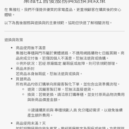
在
集雅社
，我們不僅提供優質的家電產品，更重視顧客在購買後的安心
體驗。
以下為售後服務與退換貨的主要規範，協助您快速了解相關流程。
退換貨政策
商品使用後不滿意
集雅社專櫃與門市屬於
實體通路，不適用網路購物七日鑑賞期
。商
品完成交付後，若僅因個人不滿意，恕無法退貨或換購。
※
例外狀況：若經 原廠鑑定 屬瑕疵或故障，則可依規範辦理。
商品未拆封
若商品本身無瑕疵，恕無法退貨或換貨。
買錯商品
所有商品均依訂購單向
原廠客製化下單
，並包含出貨準備流程。
退貨
：因屬客製訂單，恕無法直接退貨。
換貨
：若需更換，請洽原訂購專櫃，並支付
原商品物流費用
與
新商品價差金額
。
※建議購買前與
專櫃規劃人員
充分確認需求，以避免後續
產生額外費用。
商品使用未滿 7 天
如於短期使用中發生異常，需經
原廠鑑定
為瑕疵或故障，方能辦理