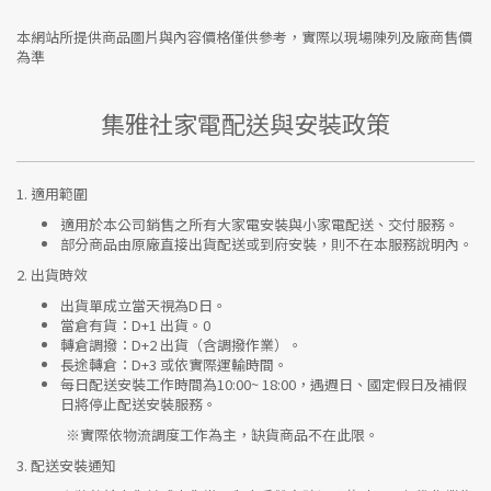
本網站所提供商品圖片與內容價格僅供參考，實際以現場陳列及廠商售價
為準
集雅社家電配送與安裝政策
1.
適用範圍
適用於本公司銷售之所有大家電安裝與小家電配送、交付服務。
部分商品由原廠直接出貨配送或到府安裝，則不在本服務說明內。
2.
出貨時效
出貨單成立當天視為D日。
當倉有貨：
D+1 出貨。0
轉倉調撥：
D+2 出貨（含調撥作業）。
長途轉倉：
D+3 或依實際運輸時間。
每日配送安裝工作時間為10:00~ 18:00，遇週日、國定假日及補假
日將停止配送安裝服務。
※實際依物流調度工作為主，缺貨商品不在此限。
3.
配送安裝通知