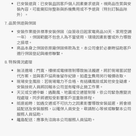
已安裝退貨
：已安裝且因客戶個人因素要求退貨，視商品性質與安
裝內容，可能需扣除整新與拆機費用或不予退貨（特別訂製品除
外）。
7.
品質保證與保固
安裝作業提供標準安裝保固（自簽收日起家電商品30天、家用空調
一年），保固範圍不包含人為不當使用、環境因素影響或外力導致
之損壞。
商品本身之保固依原廠保固條款為主，本公司會於必要時協助客戶
進行保固登記與維修聯繫。
8.
特殊情況處理
無法進場
：門寬、樓梯或電梯限制導致無法搬運，將於現場嘗試替
代方案，並與客戶協商後留存紀錄，如產生費用另行報價收取。
現場安全風險
：
若現場電力不合格、有結構風險或其他安全疑慮，
安裝技術人員將回報本公司並有權停止施工作業。
天災或交通中斷
：遇颱風、地震或交通管制等，依公司緊急應變流
程處理，同步將通知受影響客戶並重新排程。
抵達逾時
：如遇交通或不可抗力之因素影響導致安裝延遲，將會順
延配送及安裝服務，以確保人員安全，敬請耐心等候或聯繫本公司
服務人員協助。
離島配送
：應事先洽詢本公司服務人員協助。