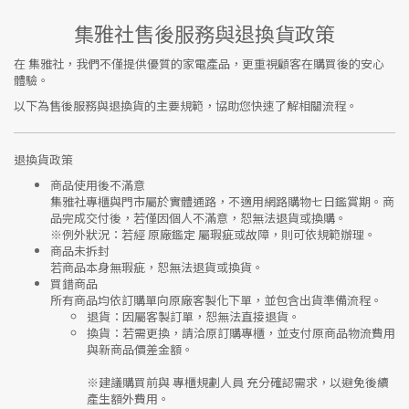
集雅社售後服務與退換貨政策
在
集雅社
，我們不僅提供優質的家電產品，更重視顧客在購買後的安心
體驗。
以下為售後服務與退換貨的主要規範，協助您快速了解相關流程。
退換貨政策
商品使用後不滿意
集雅社專櫃與門市屬於
實體通路，不適用網路購物七日鑑賞期
。商
品完成交付後，若僅因個人不滿意，恕無法退貨或換購。
※
例外狀況：若經 原廠鑑定 屬瑕疵或故障，則可依規範辦理。
商品未拆封
若商品本身無瑕疵，恕無法退貨或換貨。
買錯商品
所有商品均依訂購單向
原廠客製化下單
，並包含出貨準備流程。
退貨
：因屬客製訂單，恕無法直接退貨。
換貨
：若需更換，請洽原訂購專櫃，並支付
原商品物流費用
與
新商品價差金額
。
※建議購買前與
專櫃規劃人員
充分確認需求，以避免後續
產生額外費用。