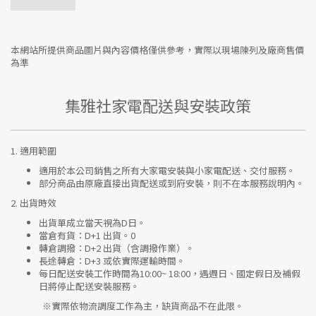
本網站所提供商品圖片與內容價格僅供參考，實際以現場陳列及廠商售價
為準
集雅社家電配送與安裝政策
1.
適用範圍
適用於本公司銷售之所有大家電安裝與小家電配送、交付服務。
部分商品由原廠直接出貨配送或到府安裝，則不在本服務說明內。
2.
出貨時效
出貨單成立當天視為D日。
當倉有貨：
D+1 出貨。0
轉倉調撥：
D+2 出貨（含調撥作業）。
長途轉倉：
D+3 或依實際運輸時間。
每日配送安裝工作時間為10:00~ 18:00，遇週日、國定假日及補假
日將停止配送安裝服務。
※實際依物流調度工作為主，缺貨商品不在此限。