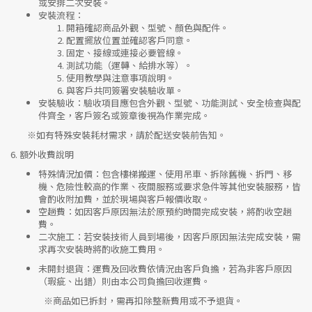
或安排二次安裝。
安裝流程
：
開箱確認商品外觀、型號、顏色與配件。
配置擺放位置並確認客戶同意。
固定、接線或連接必要管線。
測試功能（運轉、給排水等）。
使用教學與注意事項說明。
與客戶共同簽署安裝驗收單。
安裝驗收
：驗收項目應包含外觀、型號、功能測試、安全檢查與配
件齊全，客戶簽名或簽章後視為作業完成。
※如有特殊安裝耗材需求，請於配送安裝前告知。
6.
額外收費說明
特殊情況加價
：包含樓梯搬運、使用吊車、拆除舊機、拆門、移
機、危險性較高的作業、夜間服務或要求急件等其他安裝服務，皆
會酌收附加費，並於現場與客戶報價收取。
空趟費
：如因客戶原因無法於原預約時間完成安裝，將酌收空趟
費。
二次施工
：若安裝技術人員到場後，因客戶原因無法完成安裝，需
求再次安裝時將酌收施工費用。
未開封退貨
：運費及回收費依情況由客戶負擔，若為非客戶原因
（瑕疵、出錯）則由本公司負擔回收運費。
※
商品如已拆封，需再扣除整新費用或不予退貨。