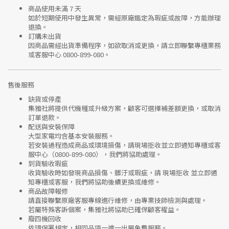
商品使用未滿 7 天
如於短期使用中發生異常，需經
原廠鑑定
為瑕疵或故障，方能辦理
退換。
訂購未出貨
因商品需經出貨準備程序，如欲取消或更換，請立即聯繫
專櫃業務
或
客服中心 0800-899-080
。
售後服務
缺貨或停產
集雅社將提供
代機種或升級方案
，顧客可選擇補差額更換，或取消
訂單退款。
配送與安裝保障
大型家電均含基本安裝服務。
若安裝過程造成商品或環境損傷，請
現場拒收並立即通知專櫃或客
服中心
（0800-899-080），我們將協助處理。
到貨驗收瑕疵
收貨驗收時如發現商品
損傷、髒汙或瑕疵
，請
現場拒收
並立即通
知專櫃或客服，我們將協助後續更換或維修。
商品故障報修
請直接聯繫
原廠客服專線
進行維修，由專業技師檢測與處理。
若屬特殊客訴個案，集雅社將協助已確保顧客權益。
廢四機回收
依環保署規定，相同品項
一進一出
屬免費服務。