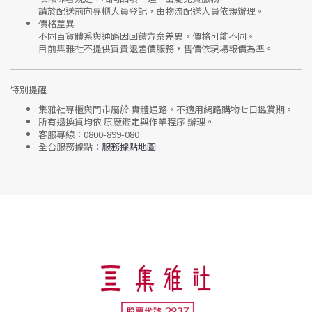
請於配送前向專櫃人員登記，由物流配送人員依規辦理。
價格差異
不同百貨體系與通路因回饋方案差異，價格可能不同。
目前集雅社
不提供買貴退差價服務
，售價依現場報價為準。
特別提醒
集雅社專櫃與門市屬於
實體通路，不適用網路購物七日鑑賞期
。
所有退換貨均依
原廠鑑定與作業程序
辦理。
客服專線：
0800-899-080
全台服務據點：
服務據點地圖