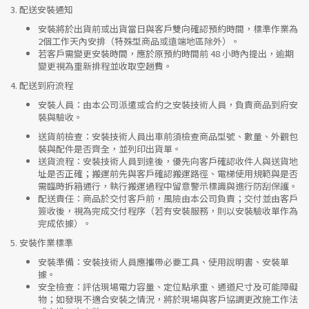
3.
配送安裝通知
安裝將於出貨前或出貨當日與客戶雙向確認預約時間，標準作業為
2個工作天內安排（特殊型商品或遠端地區除外）。
若客戶需變更安裝時間，應於原預約時間前 48 小時內提出，逾期
變更視為重新排程並收取空趟費。
4.
配送到府流程
安裝人員
：由本公司派遣或合約之安裝技術人員，負責商品到府安
裝與驗收。
送貨前檢查
：安裝技術人員出車前須檢查商品型號、數量、外觀包
裝與配件是否齊全，並列印出貨單。
送貨流程
：安裝技術人員到達後，優先向客戶確認收件人與送貨地
址是否正確；搬運前先與客戶確認搬運路徑、電梯使用規範與是否
需臨時拆箱通行，執行搬運過程中留意警示標識與進行防刮保護。
配送責任
：商品於交付客戶前，風險由本公司負責；交付並由客戶
簽收後，視為完成交付程序（若有安裝服務，則以安裝驗收單作為
完成依據）。
5.
安裝作業標準
安裝準備
：安裝技術人員應攜帶必要工具、使用說明書、安裝單
據。
安全檢查
：評估現場電力容量、定位點承重、通道尺寸及可能障礙
物；如發現不適合安裝之情況，將於現場與客戶協調更改施工作法