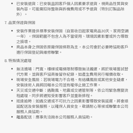
已安裝退貨
：已安裝且因客戶個人因素要求退貨，視商品性質與安
裝內容，可能需扣除整新與拆機費用或不予退貨（特別訂製品除
外）。
7.
品質保證與保固
安裝作業提供標準安裝保固（自簽收日起家電商品30天、家用空調
一年），保固範圍不包含人為不當使用、環境因素影響或外力導致
之損壞。
商品本身之保固依原廠保固條款為主，本公司會於必要時協助客戶
進行保固登記與維修聯繫。
8.
特殊情況處理
無法進場
：門寬、樓梯或電梯限制導致無法搬運，將於現場嘗試替
代方案，並與客戶協商後留存紀錄，如產生費用另行報價收取。
現場安全風險
：
若現場電力不合格、有結構風險或其他安全疑慮，
安裝技術人員將回報本公司並有權停止施工作業。
天災或交通中斷
：遇颱風、地震或交通管制等，依公司緊急應變流
程處理，同步將通知受影響客戶並重新排程。
抵達逾時
：如遇交通或不可抗力之因素影響導致安裝延遲，將會順
延配送及安裝服務，以確保人員安全，敬請耐心等候或聯繫本公司
服務人員協助。
離島配送
：應事先洽詢本公司服務人員協助。