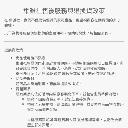
集雅社售後服務與退換貨政策
在
集雅社
，我們不僅提供優質的家電產品，更重視顧客在購買後的安心
體驗。
以下為售後服務與退換貨的主要規範，協助您快速了解相關流程。
退換貨政策
商品使用後不滿意
集雅社專櫃與門市屬於
實體通路，不適用網路購物七日鑑賞期
。商
品完成交付後，若僅因個人不滿意，恕無法退貨或換購。
※
例外狀況：若經 原廠鑑定 屬瑕疵或故障，則可依規範辦理。
商品未拆封
若商品本身無瑕疵，恕無法退貨或換貨。
買錯商品
所有商品均依訂購單向
原廠客製化下單
，並包含出貨準備流程。
退貨
：因屬客製訂單，恕無法直接退貨。
換貨
：若需更換，請洽原訂購專櫃，並支付
原商品物流費用
與
新商品價差金額
。
※建議購買前與
專櫃規劃人員
充分確認需求，以避免後續
產生額外費用。