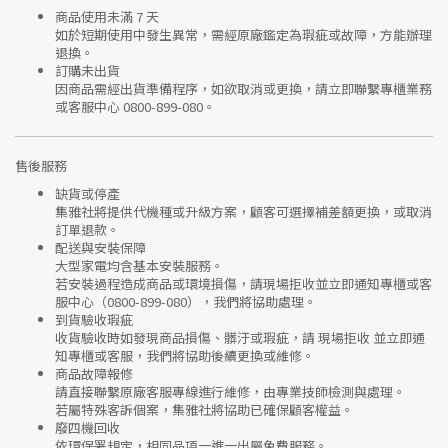
商品使用未滿 7 天
如於短期使用中發生異常，需經
原廠鑑定
為瑕疵或故障，方能辦理
退換。
訂購未出貨
因商品需經出貨準備程序，如欲取消或更換，請立即聯繫
專櫃業務
或
客服中心 0800-899-080
。
售後服務
缺貨或停產
集雅社將提供
代機種或升級方案
，顧客可選擇補差額更換，或取消
訂單退款。
配送與安裝保障
大型家電均含基本安裝服務。
若安裝過程造成商品或環境損傷，請
現場拒收並立即通知專櫃或客
服中心
（0800-899-080），我們將協助處理。
到貨驗收瑕疵
收貨驗收時如發現商品
損傷、髒汙或瑕疵
，請
現場拒收
並立即通
知專櫃或客服，我們將協助後續更換或維修。
商品故障報修
請直接聯繫
原廠客服專線
進行維修，由專業技師檢測與處理。
若屬特殊客訴個案，集雅社將協助已確保顧客權益。
廢四機回收
依環保署規定，相同品項
一進一出
屬免費服務。