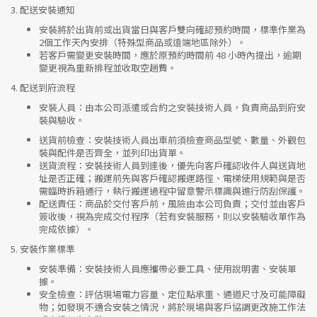
3.
配送安裝通知
安裝將於出貨前或出貨當日與客戶雙向確認預約時間，標準作業為
2個工作天內安排（特殊型商品或遠端地區除外）。
若客戶需變更安裝時間，應於原預約時間前 48 小時內提出，逾期
變更視為重新排程並收取空趟費。
4.
配送到府流程
安裝人員
：由本公司派遣或合約之安裝技術人員，負責商品到府安
裝與驗收。
送貨前檢查
：安裝技術人員出車前須檢查商品型號、數量、外觀包
裝與配件是否齊全，並列印出貨單。
送貨流程
：安裝技術人員到達後，優先向客戶確認收件人與送貨地
址是否正確；搬運前先與客戶確認搬運路徑、電梯使用規範與是否
需臨時拆箱通行，執行搬運過程中留意警示標識與進行防刮保護。
配送責任
：商品於交付客戶前，風險由本公司負責；交付並由客戶
簽收後，視為完成交付程序（若有安裝服務，則以安裝驗收單作為
完成依據）。
5.
安裝作業標準
安裝準備
：安裝技術人員應攜帶必要工具、使用說明書、安裝單
據。
安全檢查
：評估現場電力容量、定位點承重、通道尺寸及可能障礙
物；如發現不適合安裝之情況，將於現場與客戶協調更改施工作法