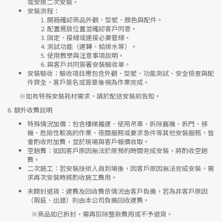
或安排二次安裝。
安裝流程
：
開箱確認商品外觀、型號、顏色與配件。
配置擺放位置並確認客戶同意。
固定、接線或連接必要管線。
測試功能（運轉、給排水等）。
使用教學與注意事項說明。
與客戶共同簽署安裝驗收單。
安裝驗收
：驗收項目應包含外觀、型號、功能測試、安全檢查與配
件齊全，客戶簽名或簽章後視為作業完成。
※如有特殊安裝耗材需求，請於配送安裝前告知。
6.
額外收費說明
特殊情況加價
：包含樓梯搬運、使用吊車、拆除舊機、拆門、移
機、危險性較高的作業、夜間服務或要求急件等其他安裝服務，皆
會酌收附加費，並於現場與客戶報價收取。
空趟費
：如因客戶原因無法於原預約時間完成安裝，將酌收空趟
費。
二次施工
：若安裝技術人員到場後，因客戶原因無法完成安裝，需
求再次安裝時將酌收施工費用。
未開封退貨
：運費及回收費依情況由客戶負擔，若為非客戶原因
（瑕疵、出錯）則由本公司負擔回收運費。
※
商品如已拆封，需再扣除整新費用或不予退貨。