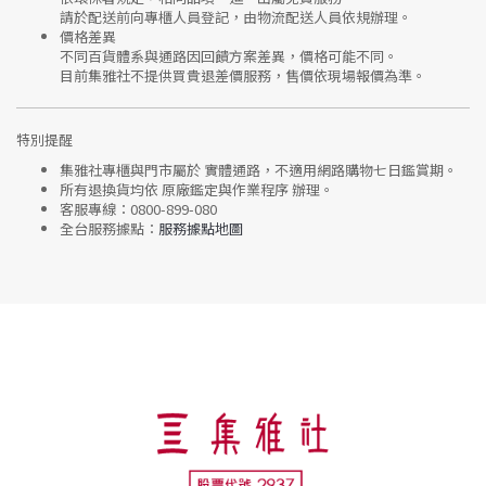
請於配送前向專櫃人員登記，由物流配送人員依規辦理。
價格差異
不同百貨體系與通路因回饋方案差異，價格可能不同。
目前集雅社
不提供買貴退差價服務
，售價依現場報價為準。
特別提醒
集雅社專櫃與門市屬於
實體通路，不適用網路購物七日鑑賞期
。
所有退換貨均依
原廠鑑定與作業程序
辦理。
客服專線：
0800-899-080
全台服務據點：
服務據點地圖