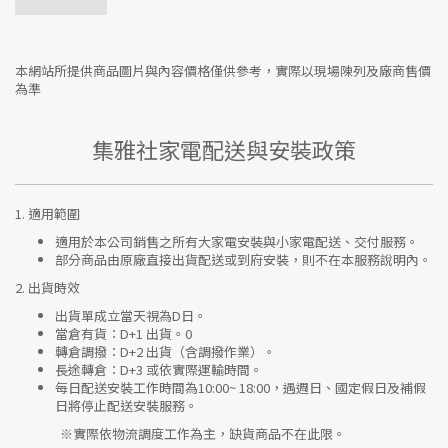
本網站所提供商品圖片與內容價格僅供參考，實際以現場陳列及廠商售價
為準
集雅社家電配送與安裝政策
1.
適用範圍
適用於本公司銷售之所有大家電安裝與小家電配送、交付服務。
部分商品由原廠直接出貨配送或到府安裝，則不在本服務說明內。
2.
出貨時效
出貨單成立當天視為D日。
當倉有貨：
D+1 出貨。0
轉倉調撥：
D+2 出貨（含調撥作業）。
長途轉倉：
D+3 或依實際運輸時間。
每日配送安裝工作時間為10:00~ 18:00，遇週日、國定假日及補假
日將停止配送安裝服務。
※實際依物流調度工作為主，缺貨商品不在此限。