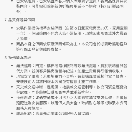
已安裝退貨
：已安裝且因客戶個人因素要求退貨，視商品性質與安
裝內容，可能需扣除整新與拆機費用或不予退貨（特別訂製品除
外）。
7.
品質保證與保固
安裝作業提供標準安裝保固（自簽收日起家電商品30天、家用空調
一年），保固範圍不包含人為不當使用、環境因素影響或外力導致
之損壞。
商品本身之保固依原廠保固條款為主，本公司會於必要時協助客戶
進行保固登記與維修聯繫。
8.
特殊情況處理
無法進場
：門寬、樓梯或電梯限制導致無法搬運，將於現場嘗試替
代方案，並與客戶協商後留存紀錄，如產生費用另行報價收取。
現場安全風險
：
若現場電力不合格、有結構風險或其他安全疑慮，
安裝技術人員將回報本公司並有權停止施工作業。
天災或交通中斷
：遇颱風、地震或交通管制等，依公司緊急應變流
程處理，同步將通知受影響客戶並重新排程。
抵達逾時
：如遇交通或不可抗力之因素影響導致安裝延遲，將會順
延配送及安裝服務，以確保人員安全，敬請耐心等候或聯繫本公司
服務人員協助。
離島配送
：應事先洽詢本公司服務人員協助。