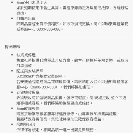
商品使用未滿 7 天
如於短期使用中發生異常，需經
原廠鑑定
為瑕疵或故障，方能辦理
退換。
訂購未出貨
因商品需經出貨準備程序，如欲取消或更換，請立即聯繫
專櫃業務
或
客服中心 0800-899-080
。
售後服務
缺貨或停產
集雅社將提供
代機種或升級方案
，顧客可選擇補差額更換，或取消
訂單退款。
配送與安裝保障
大型家電均含基本安裝服務。
若安裝過程造成商品或環境損傷，請
現場拒收並立即通知專櫃或客
服中心
（0800-899-080），我們將協助處理。
到貨驗收瑕疵
收貨驗收時如發現商品
損傷、髒汙或瑕疵
，請
現場拒收
並立即通
知專櫃或客服，我們將協助後續更換或維修。
商品故障報修
請直接聯繫
原廠客服專線
進行維修，由專業技師檢測與處理。
若屬特殊客訴個案，集雅社將協助已確保顧客權益。
廢四機回收
依環保署規定，相同品項
一進一出
屬免費服務。