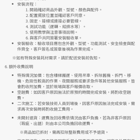
安裝流程
：
開箱確認商品外觀、型號、顏色與配件。
配置擺放位置並確認客戶同意。
固定、接線或連接必要管線。
測試功能（運轉、給排水等）。
使用教學與注意事項說明。
與客戶共同簽署安裝驗收單。
安裝驗收
：驗收項目應包含外觀、型號、功能測試、安全檢查與配
件齊全，客戶簽名或簽章後視為作業完成。
※如有特殊安裝耗材需求，請於配送安裝前告知。
6.
額外收費說明
特殊情況加價
：包含樓梯搬運、使用吊車、拆除舊機、拆門、移
機、危險性較高的作業、夜間服務或要求急件等其他安裝服務，皆
會酌收附加費，並於現場與客戶報價收取。
空趟費
：如因客戶原因無法於原預約時間完成安裝，將酌收空趟
費。
二次施工
：若安裝技術人員到場後，因客戶原因無法完成安裝，需
求再次安裝時將酌收施工費用。
未開封退貨
：運費及回收費依情況由客戶負擔，若為非客戶原因
（瑕疵、出錯）則由本公司負擔回收運費。
※
商品如已拆封，需再扣除整新費用或不予退貨。