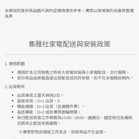
本網站所提供商品圖片與內容價格僅供參考，實際以現場陳列及廠商售價
為準
集雅社家電配送與安裝政策
1.
適用範圍
適用於本公司銷售之所有大家電安裝與小家電配送、交付服務。
部分商品由原廠直接出貨配送或到府安裝，則不在本服務說明內。
2.
出貨時效
出貨單成立當天視為D日。
當倉有貨：
D+1 出貨。0
轉倉調撥：
D+2 出貨（含調撥作業）。
長途轉倉：
D+3 或依實際運輸時間。
每日配送安裝工作時間為10:00~ 18:00，遇週日、國定假日及補假
日將停止配送安裝服務。
※實際依物流調度工作為主，缺貨商品不在此限。