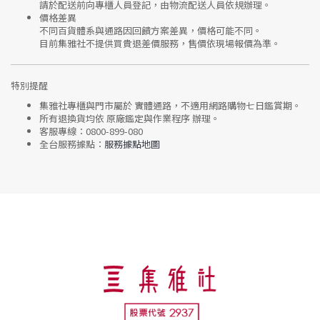
請於配送前向專櫃人員登記，由物流配送人員依規辦理。
價格差異
不同百貨體系與通路因回饋方案差異，價格可能不同。
目前集雅社
不提供買貴退差價服務
，售價依現場報價為準。
特別提醒
集雅社專櫃與門市屬於
實體通路，不適用網路購物七日鑑賞期
。
所有退換貨均依
原廠鑑定與作業程序
辦理。
客服專線：
0800-899-080
全台服務據點：
服務據點地圖