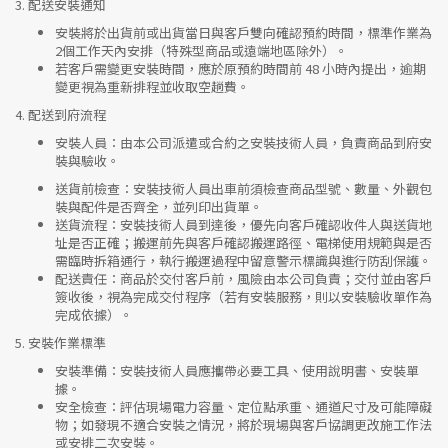
3.
配送安裝通知
安裝將於出貨前或出貨當日與客戶雙向確認預約時間，標準作業為
2個工作天內安排（特殊型商品或遠端地區除外）。
若客戶需變更安裝時間，應於原預約時間前 48 小時內提出，逾期
變更視為重新排程並收取空趟費。
4.
配送到府流程
安裝人員
：由本公司派遣或合約之安裝技術人員，負責商品到府安
裝與驗收。
送貨前檢查
：安裝技術人員出車前須檢查商品型號、數量、外觀包
裝與配件是否齊全，並列印出貨單。
送貨流程
：安裝技術人員到達後，優先向客戶確認收件人與送貨地
址是否正確；搬運前先與客戶確認搬運路徑、電梯使用規範與是否
需臨時拆箱通行，執行搬運過程中留意警示標識與進行防刮保護。
配送責任
：商品於交付客戶前，風險由本公司負責；交付並由客戶
簽收後，視為完成交付程序（若有安裝服務，則以安裝驗收單作為
完成依據）。
5.
安裝作業標準
安裝準備
：安裝技術人員應攜帶必要工具、使用說明書、安裝單
據。
安全檢查
：評估現場電力容量、定位點承重、通道尺寸及可能障礙
物；如發現不適合安裝之情況，將於現場與客戶協調更改施工作法
或安排二次安裝。