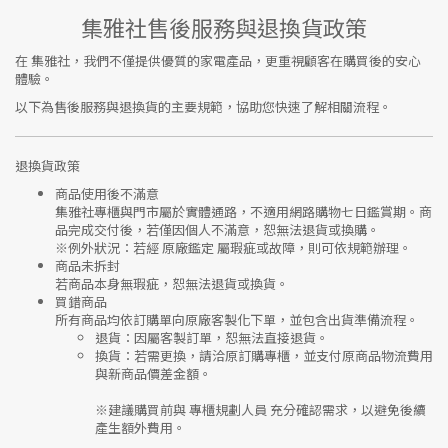
集雅社售後服務與退換貨政策
在
集雅社
，我們不僅提供優質的家電產品，更重視顧客在購買後的安心
體驗。
以下為售後服務與退換貨的主要規範，協助您快速了解相關流程。
退換貨政策
商品使用後不滿意
集雅社專櫃與門市屬於
實體通路，不適用網路購物七日鑑賞期
。商
品完成交付後，若僅因個人不滿意，恕無法退貨或換購。
※
例外狀況：若經 原廠鑑定 屬瑕疵或故障，則可依規範辦理。
商品未拆封
若商品本身無瑕疵，恕無法退貨或換貨。
買錯商品
所有商品均依訂購單向
原廠客製化下單
，並包含出貨準備流程。
退貨
：因屬客製訂單，恕無法直接退貨。
換貨
：若需更換，請洽原訂購專櫃，並支付
原商品物流費用
與
新商品價差金額
。
※建議購買前與
專櫃規劃人員
充分確認需求，以避免後續
產生額外費用。