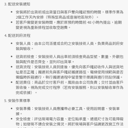
3.
配送安裝通知
安裝將於出貨前或出貨當日與客戶雙向確認預約時間，標準作業為
2個工作天內安排（特殊型商品或遠端地區除外）。
若客戶需變更安裝時間，應於原預約時間前 48 小時內提出，逾期
變更視為重新排程並收取空趟費。
4.
配送到府流程
安裝人員
：由本公司派遣或合約之安裝技術人員，負責商品到府安
裝與驗收。
送貨前檢查
：安裝技術人員出車前須檢查商品型號、數量、外觀包
裝與配件是否齊全，並列印出貨單。
送貨流程
：安裝技術人員到達後，優先向客戶確認收件人與送貨地
址是否正確；搬運前先與客戶確認搬運路徑、電梯使用規範與是否
需臨時拆箱通行，執行搬運過程中留意警示標識與進行防刮保護。
配送責任
：商品於交付客戶前，風險由本公司負責；交付並由客戶
簽收後，視為完成交付程序（若有安裝服務，則以安裝驗收單作為
完成依據）。
5.
安裝作業標準
安裝準備
：安裝技術人員應攜帶必要工具、使用說明書、安裝單
據。
安全檢查
：評估現場電力容量、定位點承重、通道尺寸及可能障礙
物；如發現不適合安裝之情況，將於現場與客戶協調更改施工作法