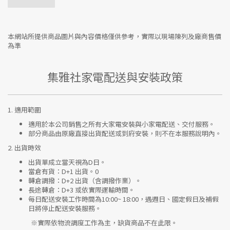
本網站所提供商品圖片與內容價格僅供參考，實際以現場陳列及廠商售價
為準
集雅社家電配送與安裝政策
1.
適用範圍
適用於本公司銷售之所有大家電安裝與小家電配送、交付服務。
部分商品由原廠直接出貨配送或到府安裝，則不在本服務說明內。
2.
出貨時效
出貨單成立當天視為D日。
當倉有貨：
D+1 出貨。0
轉倉調撥：
D+2 出貨（含調撥作業）。
長途轉倉：
D+3 或依實際運輸時間。
每日配送安裝工作時間為10:00~ 18:00，遇週日、國定假日及補假
日將停止配送安裝服務。
※實際依物流調度工作為主，缺貨商品不在此限。