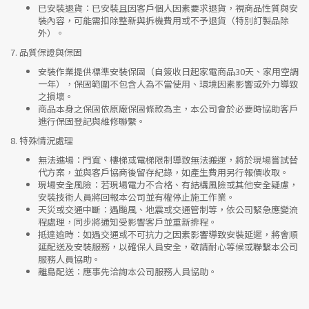
已安裝退貨
：已安裝且因客戶個人因素要求退貨，視商品性質與安
裝內容，可能需扣除整新與拆機費用或不予退貨（特別訂製品除
外）。
7.
品質保證與保固
安裝作業提供標準安裝保固（自簽收日起家電商品30天、家用空調
一年），保固範圍不包含人為不當使用、環境因素影響或外力導致
之損壞。
商品本身之保固依原廠保固條款為主，本公司會於必要時協助客戶
進行保固登記與維修聯繫。
8.
特殊情況處理
無法進場
：門寬、樓梯或電梯限制導致無法搬運，將於現場嘗試替
代方案，並與客戶協商後留存紀錄，如產生費用另行報價收取。
現場安全風險
：
若現場電力不合格、有結構風險或其他安全疑慮，
安裝技術人員將回報本公司並有權停止施工作業。
天災或交通中斷
：遇颱風、地震或交通管制等，依公司緊急應變流
程處理，同步將通知受影響客戶並重新排程。
抵達逾時
：如遇交通或不可抗力之因素影響導致安裝延遲，將會順
延配送及安裝服務，以確保人員安全，敬請耐心等候或聯繫本公司
服務人員協助。
離島配送
：應事先洽詢本公司服務人員協助。