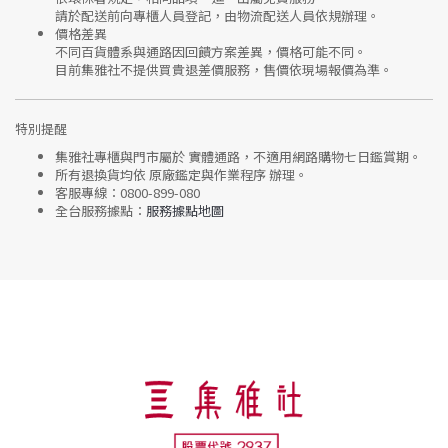
請於配送前向專櫃人員登記，由物流配送人員依規辦理。
價格差異
不同百貨體系與通路因回饋方案差異，價格可能不同。
目前集雅社
不提供買貴退差價服務
，售價依現場報價為準。
特別提醒
集雅社專櫃與門市屬於
實體通路，不適用網路購物七日鑑賞期
。
所有退換貨均依
原廠鑑定與作業程序
辦理。
客服專線：
0800-899-080
全台服務據點：
服務據點地圖