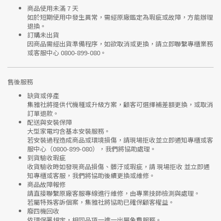
商品使用未滿 7 天
如於短期使用中發生異常，需經
原廠鑑定
為瑕疵或故障，方能辦理
退換。
訂購未出貨
因商品需經出貨準備程序，如欲取消或更換，請立即聯繫
專櫃業務
或
客服中心 0800-899-080
。
售後服務
缺貨或停產
集雅社將提供
代機種或升級方案
，顧客可選擇補差額更換，或取消
訂單退款。
配送與安裝保障
大型家電均含基本安裝服務。
若安裝過程造成商品或環境損傷，請
現場拒收並立即通知專櫃或客
服中心
（0800-899-080），我們將協助處理。
到貨驗收瑕疵
收貨驗收時如發現商品
損傷、髒汙或瑕疵
，請
現場拒收
並立即通
知專櫃或客服，我們將協助後續更換或維修。
商品故障報修
請直接聯繫
原廠客服專線
進行維修，由專業技師檢測與處理。
若屬特殊客訴個案，集雅社將協助已確保顧客權益。
廢四機回收
依環保署規定，相同品項
一進一出
屬免費服務。