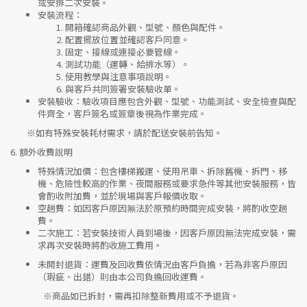
或安排二次安裝。
安裝流程
：
開箱確認商品外觀、型號、顏色與配件。
配置擺放位置並確認客戶同意。
固定、接線或連接必要管線。
測試功能（運轉、給排水等）。
使用教學與注意事項說明。
與客戶共同簽署安裝驗收單。
安裝驗收
：驗收項目應包含外觀、型號、功能測試、安全檢查與配
件齊全，客戶簽名或簽章後視為作業完成。
※如有特殊安裝耗材需求，請於配送安裝前告知。
6.
額外收費說明
特殊情況加價
：包含樓梯搬運、使用吊車、拆除舊機、拆門、移
機、危險性較高的作業、夜間服務或要求急件等其他安裝服務，皆
會酌收附加費，並於現場與客戶報價收取。
空趟費
：如因客戶原因無法於原預約時間完成安裝，將酌收空趟
費。
二次施工
：若安裝技術人員到場後，因客戶原因無法完成安裝，需
求再次安裝時將酌收施工費用。
未開封退貨
：運費及回收費依情況由客戶負擔，若為非客戶原因
（瑕疵、出錯）則由本公司負擔回收運費。
※
商品如已拆封，需再扣除整新費用或不予退貨。