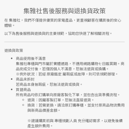
集雅社售後服務與退換貨政策
在
集雅社
，我們不僅提供優質的家電產品，更重視顧客在購買後的安心
體驗。
以下為售後服務與退換貨的主要規範，協助您快速了解相關流程。
退換貨政策
商品使用後不滿意
集雅社專櫃與門市屬於
實體通路，不適用網路購物七日鑑賞期
。商
品完成交付後，若僅因個人不滿意，恕無法退貨或換購。
※
例外狀況：若經 原廠鑑定 屬瑕疵或故障，則可依規範辦理。
商品未拆封
若商品本身無瑕疵，恕無法退貨或換貨。
買錯商品
所有商品均依訂購單向
原廠客製化下單
，並包含出貨準備流程。
退貨
：因屬客製訂單，恕無法直接退貨。
換貨
：若需更換，請洽原訂購專櫃，並支付
原商品物流費用
與
新商品價差金額
。
※建議購買前與
專櫃規劃人員
充分確認需求，以避免後續
產生額外費用。