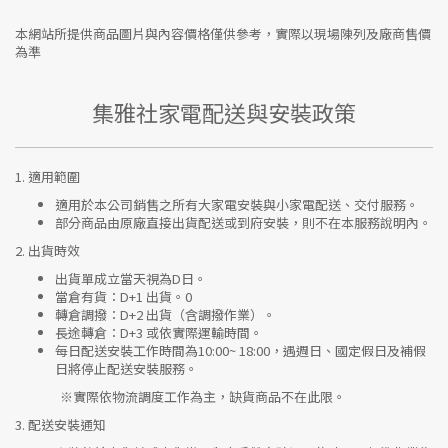
本網站所提供商品圖片與內容價格僅供參考，實際以現場陳列及廠商售價
為準
集雅社家電配送與安裝政策
1.
適用範圍
適用於本公司銷售之所有大家電安裝與小家電配送、交付服務。
部分商品由原廠直接出貨配送或到府安裝，則不在本服務說明內。
2.
出貨時效
出貨單成立當天視為D日。
當倉有貨：
D+1 出貨。0
轉倉調撥：
D+2 出貨（含調撥作業）。
長途轉倉：
D+3 或依實際運輸時間。
每日配送安裝工作時間為10:00~ 18:00，遇週日、國定假日及補假
日將停止配送安裝服務。
※實際依物流調度工作為主，缺貨商品不在此限。
3.
配送安裝通知