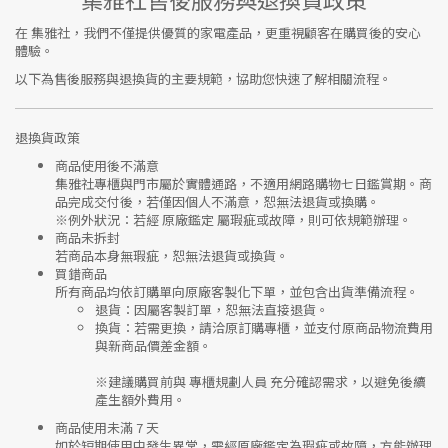
在
集雅社
，我們不僅提供優質的家電產品，更重視顧客在購買後的安心
體驗。
以下為售後服務與退換貨的主要規範，協助您快速了解相關流程。
退換貨政策
商品使用後不滿意
集雅社專櫃與門市屬於
實體通路，不適用網路購物七日鑑賞期
。商
品完成交付後，若僅因個人不滿意，恕無法退貨或換購。
※
例外狀況：若經 原廠鑑定 屬瑕疵或故障，則可依規範辦理。
商品未拆封
若商品本身無瑕疵，恕無法退貨或換貨。
買錯商品
所有商品均依訂購單向
原廠客製化下單
，並包含出貨準備流程。
退貨
：因屬客製訂單，恕無法直接退貨。
換貨
：若需更換，請洽原訂購專櫃，並支付
原商品物流費用
與
新商品價差金額
。
※建議購買前與
專櫃規劃人員
充分確認需求，以避免後續
產生額外費用。
商品使用未滿 7 天
如於短期使用中發生異常，需經
原廠鑑定
為瑕疵或故障，方能辦理