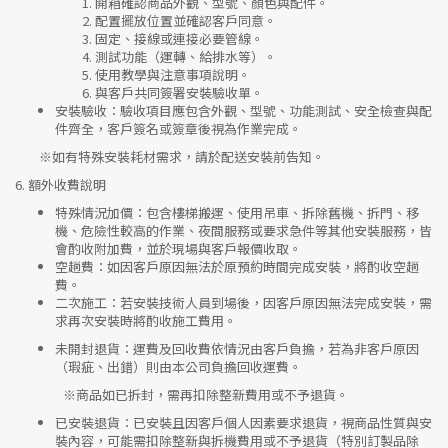
開箱確認商品外觀、型號、顏色與配件。
配置擺放位置並確認客戶同意。
固定、接線或連接必要管線。
測試功能（運轉、給排水等）。
使用教學與注意事項說明。
與客戶共同簽署安裝驗收單。
安裝驗收
：驗收項目應包含外觀、型號、功能測試、安全檢查與配
件齊全，客戶簽名或簽章後視為作業完成。
※如有特殊安裝耗材需求，請於配送安裝前告知。
6.
額外收費說明
特殊情況加價
：包含樓梯搬運、使用吊車、拆除舊機、拆門、移
機、危險性較高的作業、夜間服務或要求急件等其他安裝服務，皆
會酌收附加費，並於現場與客戶報價收取。
空趟費
：如因客戶原因無法於原預約時間完成安裝，將酌收空趟
費。
二次施工
：若安裝技術人員到場後，因客戶原因無法完成安裝，需
求再次安裝時將酌收施工費用。
未開封退貨
：運費及回收費依情況由客戶負擔，若為非客戶原因
（瑕疵、出錯）則由本公司負擔回收運費。
※
商品如已拆封，需再扣除整新費用或不予退貨。
已安裝退貨
：已安裝且因客戶個人因素要求退貨，視商品性質與安
裝內容，可能需扣除整新與拆機費用或不予退貨（特別訂製品除