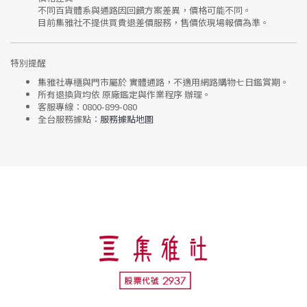
不同百貨體系與通路因回饋方案差異，價格可能不同。
目前集雅社
不提供買貴退差價服務
，售價依現場報價為準。
特別提醒
集雅社專櫃與門市屬於
實體通路，不適用網路購物七日鑑賞期
。
所有退換貨均依
原廠鑑定與作業程序
辦理。
客服專線：
0800-899-080
全台服務據點：
服務據點地圖