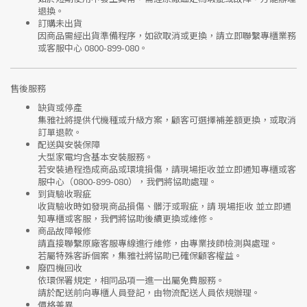
退換。
訂購未出貨
因商品需經出貨準備程序，如欲取消或更換，請立即聯繫
專櫃業務
或
客服中心 0800-899-080
。
售後服務
缺貨或停產
集雅社將提供
代機種或升級方案
，顧客可選擇補差額更換，或取消
訂單退款。
配送與安裝保障
大型家電均含基本安裝服務。
若安裝過程造成商品或環境損傷，請
現場拒收並立即通知專櫃或客
服中心
（0800-899-080），我們將協助處理。
到貨驗收瑕疵
收貨驗收時如發現商品
損傷、髒汙或瑕疵
，請
現場拒收
並立即通
知專櫃或客服，我們將協助後續更換或維修。
商品故障報修
請直接聯繫
原廠客服專線
進行維修，由專業技師檢測與處理。
若屬特殊客訴個案，集雅社將協助已確保顧客權益。
廢四機回收
依環保署規定，相同品項
一進一出
屬免費服務。
請於配送前向專櫃人員登記，由物流配送人員依規辦理。
價格差異