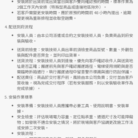
安裝將於出貨前或出貨當日與客戶雙向確認預約時間，標準作業為
2個工作天內安排（特殊型商品或遠端地區除外）。
若客戶需變更安裝時間，應於原預約時間前 48 小時內提出，逾期
變更視為重新排程並收取空趟費。
4.
配送到府流程
安裝人員
：由本公司派遣或合約之安裝技術人員，負責商品到府安
裝與驗收。
送貨前檢查
：安裝技術人員出車前須檢查商品型號、數量、外觀包
裝與配件是否齊全，並列印出貨單。
送貨流程
：安裝技術人員到達後，優先向客戶確認收件人與送貨地
址是否正確；搬運前先與客戶確認搬運路徑、電梯使用規範與是否
需臨時拆箱通行，執行搬運過程中留意警示標識與進行防刮保護。
配送責任
：商品於交付客戶前，風險由本公司負責；交付並由客戶
簽收後，視為完成交付程序（若有安裝服務，則以安裝驗收單作為
完成依據）。
5.
安裝作業標準
安裝準備
：安裝技術人員應攜帶必要工具、使用說明書、安裝單
據。
安全檢查
：評估現場電力容量、定位點承重、通道尺寸及可能障礙
物；如發現不適合安裝之情況，將於現場與客戶協調更改施工作法
或安排二次安裝。
安裝流程
：