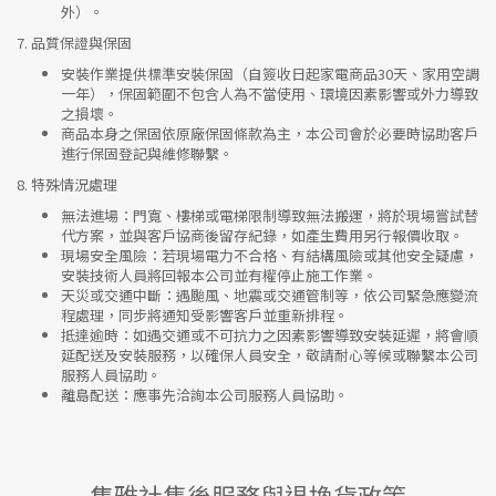
外）。
7.
品質保證與保固
安裝作業提供標準安裝保固（自簽收日起家電商品30天、家用空調
一年），保固範圍不包含人為不當使用、環境因素影響或外力導致
之損壞。
商品本身之保固依原廠保固條款為主，本公司會於必要時協助客戶
進行保固登記與維修聯繫。
8.
特殊情況處理
無法進場
：門寬、樓梯或電梯限制導致無法搬運，將於現場嘗試替
代方案，並與客戶協商後留存紀錄，如產生費用另行報價收取。
現場安全風險
：
若現場電力不合格、有結構風險或其他安全疑慮，
安裝技術人員將回報本公司並有權停止施工作業。
天災或交通中斷
：遇颱風、地震或交通管制等，依公司緊急應變流
程處理，同步將通知受影響客戶並重新排程。
抵達逾時
：如遇交通或不可抗力之因素影響導致安裝延遲，將會順
延配送及安裝服務，以確保人員安全，敬請耐心等候或聯繫本公司
服務人員協助。
離島配送
：應事先洽詢本公司服務人員協助。
集雅社售後服務與退換貨政策