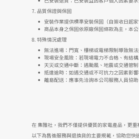
已安裝退貨
：已安裝且因客戶個人因素要求
7.
品質保證與保固
安裝作業提供標準安裝保固（自簽收日起家
商品本身之保固依原廠保固條款為主，本公
8.
特殊情況處理
無法進場
：門寬、樓梯或電梯限制導致無法
現場安全風險
：
若現場電力不合格、有結構
天災或交通中斷
：遇颱風、地震或交通管制
抵達逾時
：如遇交通或不可抗力之因素影響
離島配送
：應事先洽詢本公司服務人員協助
在
集雅社
，我們不僅提供優質的家電產品，更重
以下為售後服務與退換貨的主要規範，協助您快