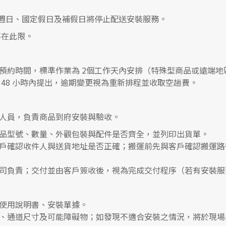
0，遇週日、國定假日及補假日將停止配送安裝服務。
在此限。
預約時間，標準作業為 2個工作天內安排（特殊型商品或遠端地
48 小時內提出，逾期變更視為重新排程並收取空趟費。
人員，負責商品到府安裝與驗收。
品型號、數量、外觀包裝與配件是否齊全，並列印出貨單。
戶確認收件人與送貨地址是否正確；搬運前先與客戶確認搬運路
司負責；交付並由客戶簽收後，視為完成交付程序（若有安裝服
使用說明書、安裝單據。
、通道尺寸及可能障礙物；如發現不適合安裝之情況，將於現場