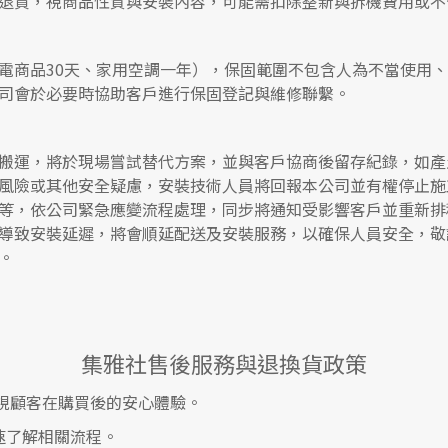
退貨，視商品性質與安裝內容，可能需扣除整新與拆機費用或不
電商品30天、家用空調一年），保固範圍不包含人為不當使用
司會於必要時協助客戶進行保固登記與維修聯繫。
搬運，將於現場嘗試替代方案，並與客戶協商後留存紀錄，如產
風險或其他安全疑慮，安裝技術人員將回報本公司並有權停止施
等，依公司緊急應變流程處理，同步將通知受影響客戶並重新排
導致安裝延遲，將會順延配送及安裝服務，以確保人員安全，敬
。
集雅社售後服務與退換貨政策
視顧客在購買後的安心體驗。
速了解相關流程。