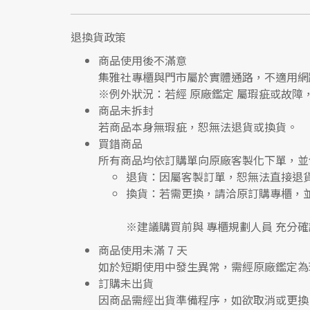
退換貨政策
商品使用後不滿意
集雅社專櫃與門市屬於
實體通路，不適用網
※
例外狀況：若經 原廠鑑定 屬瑕疵或故障
商品未拆封
若商品本身無瑕疵，恕無法退貨或換貨。
買錯商品
所有商品均依訂購單向
原廠客製化下單
，並
退貨
：因屬客製訂單，恕無法直接退
換貨
：若需更換，請洽原訂購專櫃，
※建議購買前與
專櫃規劃人員
充分確
商品使用未滿 7 天
如於短期使用中發生異常，需經
原廠鑑定
為
訂購未出貨
因商品需經出貨準備程序，如欲取消或更換