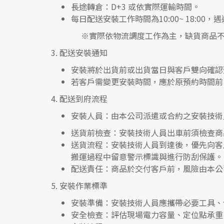
長途轉倉：
D+3 或依實際運輸時間。
每日配送安裝工作時間為10:00~ 18:0
※實際依物流調度工作為主，缺貨商品不
3.
配送安裝通知
安裝將於出貨前或出貨當日與客戶雙向確認
若客戶需變更安裝時間，應於原預約時間前 
4.
配送到府流程
安裝人員
：由本公司派遣或合約之安裝技術
送貨前檢查
：安裝技術人員出車前須檢查商
送貨流程
：安裝技術人員到達後，優先向客
搬運過程中留意警示標識與進行防刮保護。
配送責任
：商品於交付客戶前，風險由本公
5.
安裝作業標準
安裝準備
：安裝技術人員應攜帶必要工具、
安全檢查
：評估現場電力容量、定位點承重