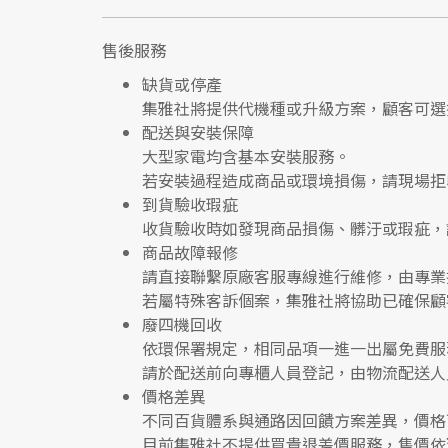
售後服務
缺貨或停產
集雅社將提供
代機種或升級方案
，顧客可選
配送與安裝保障
大型家電均含基本安裝服務。
若安裝過程造成商品或環境損傷，請
現場拒
到貨驗收瑕疵
收貨驗收時如發現商品
損傷、髒汙或瑕疵
，
商品故障報修
請直接聯繫
原廠客服專線
進行維修，由專業
若屬特殊客訴個案，集雅社將協助已確保顧
廢四機回收
依環保署規定，相同品項
一進一出
屬免費服
請於配送前向專櫃人員登記，由物流配送人
價格差異
不同百貨體系與通路因回饋方案差異，價格
目前集雅社
不提供買貴退差價服務
，售價依