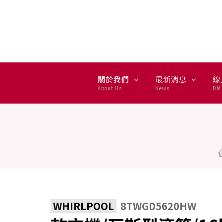
乾衣機/瓦斯型滾筒/16kg - WH
關於我們
最新消息
線
About Us
News
DM 
WHIRLPOOL
8TWGD5620HW