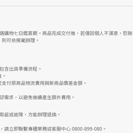
路購物七日鑑賞期
。商品完成交付後，若僅因個人不滿意，恕無
，則可依規範辦理。
包含出貨準備流程。
貨。
並支付
原商品物流費用
與
新商品價差金額
。
認需求，以避免後續產生額外費用。
瑕疵或故障，方能辦理退換。
，請立即聯繫
專櫃業務
或
客服中心 0800-899-080
。