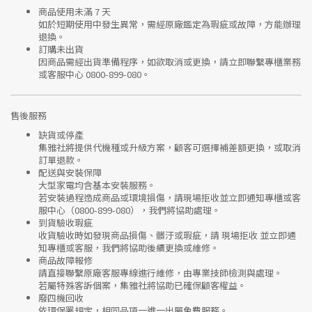
商品使用未滿 7 天
如於短期使用中發生異常，需經
原廠鑑定
為瑕疵或故障，方能辦理
退換。
訂購未出貨
因商品需經出貨準備程序，如欲取消或更換，請立即聯繫
專櫃業務
或
客服中心 0800-899-080
。
售後服務
缺貨或停產
集雅社將提供
代機種或升級方案
，顧客可選擇補差額更換，或取消
訂單退款。
配送與安裝保障
大型家電均含基本安裝服務。
若安裝過程造成商品或環境損傷，請
現場拒收並立即通知專櫃或客
服中心
（0800-899-080），我們將協助處理。
到貨驗收瑕疵
收貨驗收時如發現商品
損傷、髒汙或瑕疵
，請
現場拒收
並立即通
知專櫃或客服，我們將協助後續更換或維修。
商品故障報修
請直接聯繫
原廠客服專線
進行維修，由專業技師檢測與處理。
若屬特殊客訴個案，集雅社將協助已確保顧客權益。
廢四機回收
依環保署規定，相同品項
一進一出
屬免費服務。