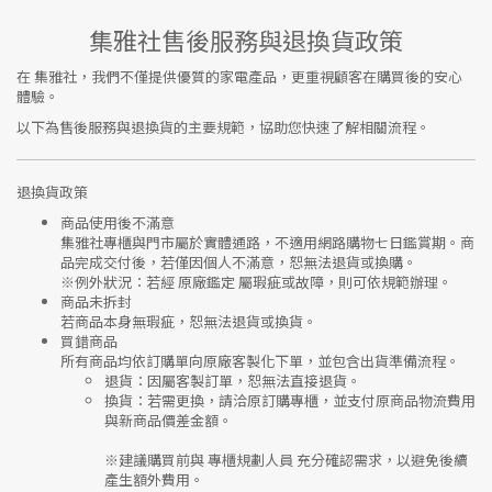
集雅社售後服務與退換貨政策
在
集雅社
，我們不僅提供優質的家電產品，更重視顧客在購買後的安心
體驗。
以下為售後服務與退換貨的主要規範，協助您快速了解相關流程。
退換貨政策
商品使用後不滿意
集雅社專櫃與門市屬於
實體通路，不適用網路購物七日鑑賞期
。商
品完成交付後，若僅因個人不滿意，恕無法退貨或換購。
※
例外狀況：若經 原廠鑑定 屬瑕疵或故障，則可依規範辦理。
商品未拆封
若商品本身無瑕疵，恕無法退貨或換貨。
買錯商品
所有商品均依訂購單向
原廠客製化下單
，並包含出貨準備流程。
退貨
：因屬客製訂單，恕無法直接退貨。
換貨
：若需更換，請洽原訂購專櫃，並支付
原商品物流費用
與
新商品價差金額
。
※建議購買前與
專櫃規劃人員
充分確認需求，以避免後續
產生額外費用。