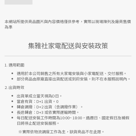
本網站所提供商品圖片與內容價格僅供參考，實際以現場陳列及廠商售價
為準
集雅社家電配送與安裝政策
1.
適用範圍
適用於本公司銷售之所有大家電安裝與小家電配送、交付服務。
部分商品由原廠直接出貨配送或到府安裝，則不在本服務說明內。
2.
出貨時效
出貨單成立當天視為D日。
當倉有貨：
D+1 出貨。0
轉倉調撥：
D+2 出貨（含調撥作業）。
長途轉倉：
D+3 或依實際運輸時間。
每日配送安裝工作時間為10:00~ 18:00，遇週日、國定假日及補假
日將停止配送安裝服務。
※實際依物流調度工作為主，缺貨商品不在此限。