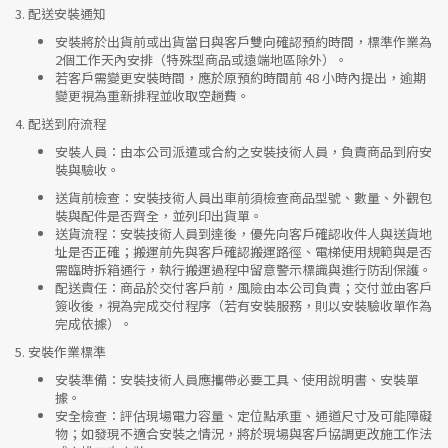
3.
配送安裝通知
安裝將於出貨前或出貨當日與客戶雙向確認預約時間，標準作業為
2個工作天內安排（特殊型商品或遠端地區除外）。
若客戶需變更安裝時間，應於原預約時間前 48 小時內提出，逾期
變更視為重新排程並收取空趟費。
4.
配送到府流程
安裝人員
：由本公司派遣或合約之安裝技術人員，負責商品到府安
裝與驗收。
送貨前檢查
：安裝技術人員出車前須檢查商品型號、數量、外觀包
裝與配件是否齊全，並列印出貨單。
送貨流程
：安裝技術人員到達後，優先向客戶確認收件人與送貨地
址是否正確；搬運前先與客戶確認搬運路徑、電梯使用規範與是否
需臨時拆箱通行，執行搬運過程中留意警示標識與進行防刮保護。
配送責任
：商品於交付客戶前，風險由本公司負責；交付並由客戶
簽收後，視為完成交付程序（若有安裝服務，則以安裝驗收單作為
完成依據）。
5.
安裝作業標準
安裝準備
：安裝技術人員應攜帶必要工具、使用說明書、安裝單
據。
安全檢查
：評估現場電力容量、定位點承重、通道尺寸及可能障礙
物；如發現不適合安裝之情況，將於現場與客戶協調更改施工作法