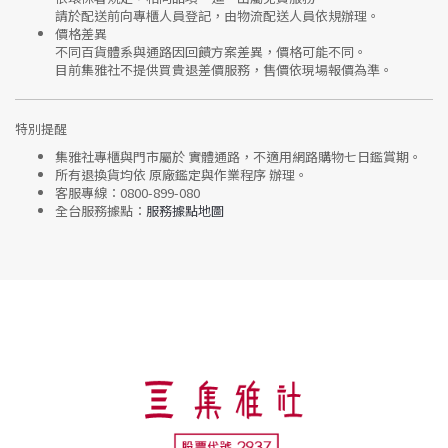
請於配送前向專櫃人員登記，由物流配送人員依規辦理。
價格差異
不同百貨體系與通路因回饋方案差異，價格可能不同。
目前集雅社
不提供買貴退差價服務
，售價依現場報價為準。
特別提醒
集雅社專櫃與門市屬於
實體通路，不適用網路購物七日鑑賞期
。
所有退換貨均依
原廠鑑定與作業程序
辦理。
客服專線：
0800-899-080
全台服務據點：
服務據點地圖