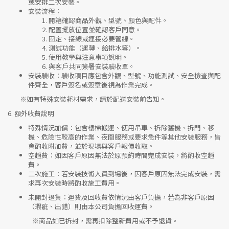
或安排二次安裝。
安裝流程
：
開箱確認商品外觀、型號、顏色與配件。
配置擺放位置並確認客戶同意。
固定、接線或連接必要管線。
測試功能（運轉、給排水等）。
使用教學與注意事項說明。
與客戶共同簽署安裝驗收單。
安裝驗收
：驗收項目應包含外觀、型號、功能測試、安全檢查與配
件齊全，客戶簽名或簽章後視為作業完成。
※如有特殊安裝耗材需求，請於配送安裝前告知。
6.
額外收費說明
特殊情況加價
：包含樓梯搬運、使用吊車、拆除舊機、拆門、移
機、危險性較高的作業、夜間服務或要求急件等其他安裝服務，皆
會酌收附加費，並於現場與客戶報價收取。
空趟費
：如因客戶原因無法於原預約時間完成安裝，將酌收空趟
費。
二次施工
：若安裝技術人員到場後，因客戶原因無法完成安裝，需
求再次安裝時將酌收施工費用。
未開封退貨
：運費及回收費依情況由客戶負擔，若為非客戶原因
（瑕疵、出錯）則由本公司負擔回收運費。
※
商品如已拆封，需再扣除整新費用或不予退貨。