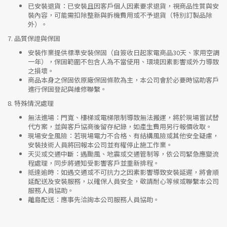
已安裝退貨
：已安裝且因客戶個人因素要求退貨，視商品性質與安
裝內容，可能需扣除整新與拆機費用或不予退貨（特別訂製品除
外）。
7.
品質保證與保固
安裝作業提供標準安裝保固（自簽收日起家電商品30天、家用空調
一年），保固範圍不包含人為不當使用、環境因素影響或外力導致
之損壞。
商品本身之保固依原廠保固條款為主，本公司會於必要時協助客戶
進行保固登記與維修聯繫。
8.
特殊情況處理
無法進場
：門寬、樓梯或電梯限制導致無法搬運，將於現場嘗試替
代方案，並與客戶協商後留存紀錄，如產生費用另行報價收取。
現場安全風險
：
若現場電力不合格、有結構風險或其他安全疑慮，
安裝技術人員將回報本公司並有權停止施工作業。
天災或交通中斷
：遇颱風、地震或交通管制等，依公司緊急應變流
程處理，同步將通知受影響客戶並重新排程。
抵達逾時
：如遇交通或不可抗力之因素影響導致安裝延遲，將會順
延配送及安裝服務，以確保人員安全，敬請耐心等候或聯繫本公司
服務人員協助。
離島配送
：應事先洽詢本公司服務人員協助。