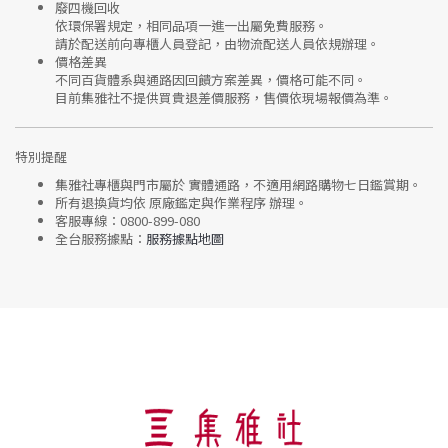
廢四機回收
依環保署規定，相同品項
一進一出
屬免費服務。
請於配送前向專櫃人員登記，由物流配送人員依規辦理。
價格差異
不同百貨體系與通路因回饋方案差異，價格可能不同。
目前集雅社
不提供買貴退差價服務
，售價依現場報價為準。
特別提醒
集雅社專櫃與門市屬於
實體通路，不適用網路購物七日鑑賞期
。
所有退換貨均依
原廠鑑定與作業程序
辦理。
客服專線：
0800-899-080
全台服務據點：
服務據點地圖