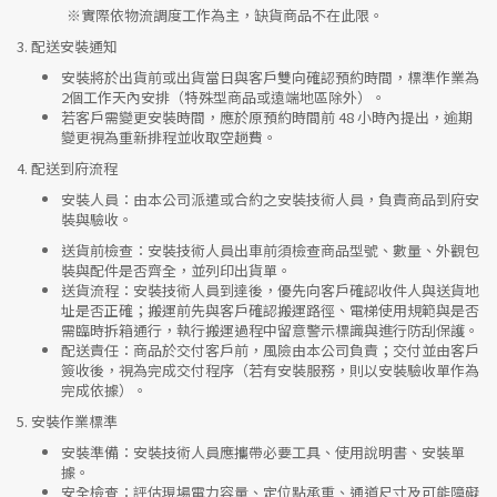
※實際依物流調度工作為主，缺貨商品不在此限。
3.
配送安裝通知
安裝將於出貨前或出貨當日與客戶雙向確認預約時間，標準作業為
2個工作天內安排（特殊型商品或遠端地區除外）。
若客戶需變更安裝時間，應於原預約時間前 48 小時內提出，逾期
變更視為重新排程並收取空趟費。
4.
配送到府流程
安裝人員
：由本公司派遣或合約之安裝技術人員，負責商品到府安
裝與驗收。
送貨前檢查
：安裝技術人員出車前須檢查商品型號、數量、外觀包
裝與配件是否齊全，並列印出貨單。
送貨流程
：安裝技術人員到達後，優先向客戶確認收件人與送貨地
址是否正確；搬運前先與客戶確認搬運路徑、電梯使用規範與是否
需臨時拆箱通行，執行搬運過程中留意警示標識與進行防刮保護。
配送責任
：商品於交付客戶前，風險由本公司負責；交付並由客戶
簽收後，視為完成交付程序（若有安裝服務，則以安裝驗收單作為
完成依據）。
5.
安裝作業標準
安裝準備
：安裝技術人員應攜帶必要工具、使用說明書、安裝單
據。
安全檢查
：評估現場電力容量、定位點承重、通道尺寸及可能障礙