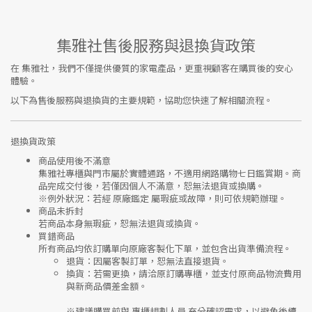
集雅社售後服務與退換貨政策
在
集雅社
，我們不僅提供優質的家電產品，更重視顧客在購買後的安心
體驗。
以下為售後服務與退換貨的主要規範，協助您快速了解相關流程。
退換貨政策
商品使用後不滿意
集雅社專櫃與門市屬於
實體通路，不適用網路購物七日鑑賞期
。商
品完成交付後，若僅因個人不滿意，恕無法退貨或換購。
※
例外狀況：若經 原廠鑑定 屬瑕疵或故障，則可依規範辦理。
商品未拆封
若商品本身無瑕疵，恕無法退貨或換貨。
買錯商品
所有商品均依訂購單向
原廠客製化下單
，並包含出貨準備流程。
退貨
：因屬客製訂單，恕無法直接退貨。
換貨
：若需更換，請洽原訂購專櫃，並支付
原商品物流費用
與
新商品價差金額
。
※建議購買前與
專櫃規劃人員
充分確認需求，以避免後續