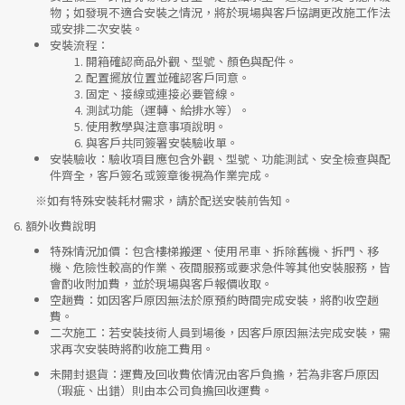
物；如發現不適合安裝之情況，將於現場與客戶協調更改施工作法
或安排二次安裝。
安裝流程
：
開箱確認商品外觀、型號、顏色與配件。
配置擺放位置並確認客戶同意。
固定、接線或連接必要管線。
測試功能（運轉、給排水等）。
使用教學與注意事項說明。
與客戶共同簽署安裝驗收單。
安裝驗收
：驗收項目應包含外觀、型號、功能測試、安全檢查與配
件齊全，客戶簽名或簽章後視為作業完成。
※如有特殊安裝耗材需求，請於配送安裝前告知。
6.
額外收費說明
特殊情況加價
：包含樓梯搬運、使用吊車、拆除舊機、拆門、移
機、危險性較高的作業、夜間服務或要求急件等其他安裝服務，皆
會酌收附加費，並於現場與客戶報價收取。
空趟費
：如因客戶原因無法於原預約時間完成安裝，將酌收空趟
費。
二次施工
：若安裝技術人員到場後，因客戶原因無法完成安裝，需
求再次安裝時將酌收施工費用。
未開封退貨
：運費及回收費依情況由客戶負擔，若為非客戶原因
（瑕疵、出錯）則由本公司負擔回收運費。