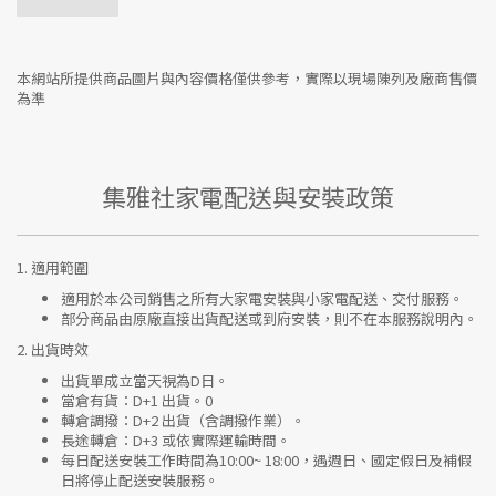
本網站所提供商品圖片與內容價格僅供參考，實際以現場陳列及廠商售價
為準
集雅社家電配送與安裝政策
1.
適用範圍
適用於本公司銷售之所有大家電安裝與小家電配送、交付服務。
部分商品由原廠直接出貨配送或到府安裝，則不在本服務說明內。
2.
出貨時效
出貨單成立當天視為D日。
當倉有貨：
D+1 出貨。0
轉倉調撥：
D+2 出貨（含調撥作業）。
長途轉倉：
D+3 或依實際運輸時間。
每日配送安裝工作時間為10:00~ 18:00，遇週日、國定假日及補假
日將停止配送安裝服務。