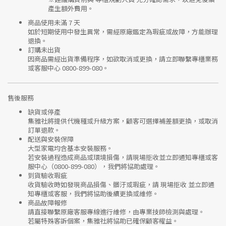
產生額外費用。
商品使用未滿 7 天
如於短期使用中發生異常，需經
原廠鑑定
為瑕疵或故障，方能辦理
退換。
訂購未出貨
因商品需經出貨準備程序，如欲取消或更換，請立即聯繫
專櫃業務
或
客服中心 0800-899-080
。
售後服務
缺貨或停產
集雅社將提供
代機種或升級方案
，顧客可選擇補差額更換，或取消
訂單退款。
配送與安裝保障
大型家電均含基本安裝服務。
若安裝過程造成商品或環境損傷，請
現場拒收並立即通知專櫃或客
服中心
（0800-899-080），我們將協助處理。
到貨驗收瑕疵
收貨驗收時如發現商品
損傷、髒汙或瑕疵
，請
現場拒收
並立即通
知專櫃或客服，我們將協助後續更換或維修。
商品故障報修
請直接聯繫
原廠客服專線
進行維修，由專業技師檢測與處理。
若屬特殊客訴個案，集雅社將協助已確保顧客權益。