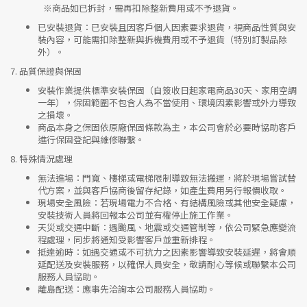
※
商品如已拆封，需再扣除整新費用或不予退貨。
已安裝退貨
：已安裝且因客戶個人因素要求退貨，視商品性質與安
裝內容，可能需扣除整新與拆機費用或不予退貨（特別訂製品除
外）。
7.
品質保證與保固
安裝作業提供標準安裝保固（自簽收日起家電商品30天、家用空調
一年），保固範圍不包含人為不當使用、環境因素影響或外力導致
之損壞。
商品本身之保固依原廠保固條款為主，本公司會於必要時協助客戶
進行保固登記與維修聯繫。
8.
特殊情況處理
無法進場
：門寬、樓梯或電梯限制導致無法搬運，將於現場嘗試替
代方案，並與客戶協商後留存紀錄，如產生費用另行報價收取。
現場安全風險
：
若現場電力不合格、有結構風險或其他安全疑慮，
安裝技術人員將回報本公司並有權停止施工作業。
天災或交通中斷
：遇颱風、地震或交通管制等，依公司緊急應變流
程處理，同步將通知受影響客戶並重新排程。
抵達逾時
：如遇交通或不可抗力之因素影響導致安裝延遲，將會順
延配送及安裝服務，以確保人員安全，敬請耐心等候或聯繫本公司
服務人員協助。
離島配送
：應事先洽詢本公司服務人員協助。