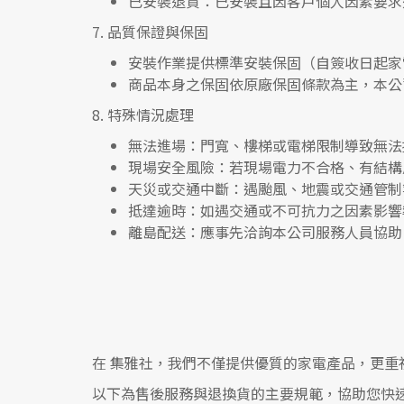
已安裝退貨
：已安裝且因客戶個人因素要求
7.
品質保證與保固
安裝作業提供標準安裝保固（自簽收日起家
商品本身之保固依原廠保固條款為主，本公
8.
特殊情況處理
無法進場
：門寬、樓梯或電梯限制導致無法
現場安全風險
：
若現場電力不合格、有結構
天災或交通中斷
：遇颱風、地震或交通管制
抵達逾時
：如遇交通或不可抗力之因素影響
離島配送
：應事先洽詢本公司服務人員協助
在
集雅社
，我們不僅提供優質的家電產品，更重
以下為售後服務與退換貨的主要規範，協助您快