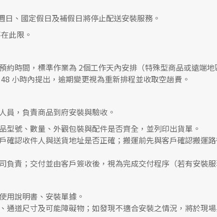
0，遇週日、國定假日及補假日將停止配送安裝服務。
在此限。
預約時間，標準作業為 2個工作天內安排（特殊型商品或遠端地
48 小時內提出，逾期變更視為重新排程並收取空趟費。
人員，負責商品到府安裝與驗收。
品型號、數量、外觀包裝與配件是否齊全，並列印出貨單。
戶確認收件人與送貨地址是否正確；搬運前先與客戶確認搬運路
司負責；交付並由客戶簽收後，視為完成交付程序（若有安裝服
使用說明書、安裝單據。
、通道尺寸及可能障礙物；如發現不適合安裝之情況，將於現場