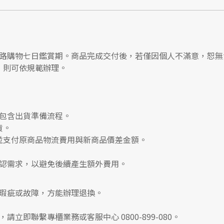
路購物七日鑑賞期
。商品完成交付後，若僅因個人不滿意，恕無
，則可依規範辦理。
包含出貨準備流程。
貨。
並支付
原商品物流費用
與
新商品價差金額
。
認需求，以避免後續產生額外費用。
瑕疵或故障，方能辦理退換。
，請立即聯繫
專櫃業務
或
客服中心 0800-899-080
。