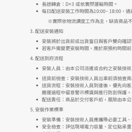
長途轉倉：
D+3 或依實際運輸時間。
每日配送安裝工作時間為10:00~ 18:0
※實際依物流調度工作為主，缺貨商品不
3.
配送安裝通知
安裝將於出貨前或出貨當日與客戶雙向確認
若客戶需變更安裝時間，應於原預約時間前 
4.
配送到府流程
安裝人員
：由本公司派遣或合約之安裝技術
送貨前檢查
：安裝技術人員出車前須檢查商
送貨流程
：安裝技術人員到達後，優先向客
搬運過程中留意警示標識與進行防刮保護。
配送責任
：商品於交付客戶前，風險由本公
5.
安裝作業標準
安裝準備
：安裝技術人員應攜帶必要工具、
安全檢查
：評估現場電力容量、定位點承重