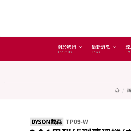
2合1甲醛偵測清淨機/白金/贈濾
關於我們
最新消息
線
About Us
News
DM 
DYSON戴森
TP09-W