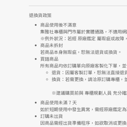
退換貨政策
商品使用後不滿意
集雅社專櫃與門市屬於
實體通路，不適用網
※
例外狀況：若經 原廠鑑定 屬瑕疵或故障
商品未拆封
若商品本身無瑕疵，恕無法退貨或換貨。
買錯商品
所有商品均依訂購單向
原廠客製化下單
，並
退貨
：因屬客製訂單，恕無法直接退
換貨
：若需更換，請洽原訂購專櫃，
※建議購買前與
專櫃規劃人員
充分確
商品使用未滿 7 天
如於短期使用中發生異常，需經
原廠鑑定
為
訂購未出貨
因商品需經出貨準備程序，如欲取消或更換