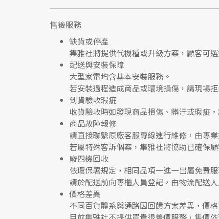
售後服務
缺貨或停產
集雅社將提供
代機種或升級方案
，顧客可選
配送與安裝保障
大型家電均含基本安裝服務。
若安裝過程造成商品或環境損傷，請
現場拒
到貨驗收瑕疵
收貨驗收時如發現商品
損傷、髒汙或瑕疵
，
商品故障報修
請直接聯繫
原廠客服專線
進行維修，由專業
若屬特殊客訴個案，集雅社將協助已確保顧
廢四機回收
依環保署規定，相同品項
一進一出
屬免費服
請於配送前向專櫃人員登記，由物流配送人
價格差異
不同百貨體系與通路因回饋方案差異，價格
目前集雅社
不提供買貴退差價服務
，售價依