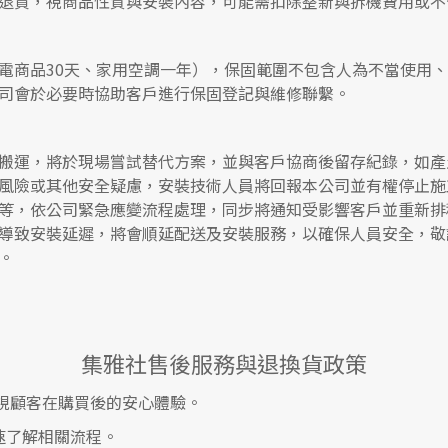
退貨，視商品性質與安裝內容，可能需扣除整新與拆機費用或不
電商品30天、家用空調一年），保固範圍不包含人為不當使用
司會於必要時協助客戶進行保固登記與維修聯繫。
搬運，將於現場嘗試替代方案，並與客戶協商後留存紀錄，如產
風險或其他安全疑慮，安裝技術人員將回報本公司並有權停止施
等，依公司緊急應變流程處理，同步將通知受影響客戶並重新排
導致安裝延遲，將會順延配送及安裝服務，以確保人員安全，敬
。
集雅社售後服務與退換貨政策
視顧客在購買後的安心體驗。
速了解相關流程。