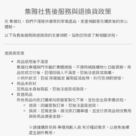
集雅社售後服務與退換貨政策
在
集雅社
，我們不僅提供優質的家電產品，更重視顧客在購買後的安心
體驗。
以下為售後服務與退換貨的主要規範，協助您快速了解相關流程。
退換貨政策
商品使用後不滿意
集雅社專櫃與門市屬於
實體通路，不適用網路購物七日鑑賞期
。商
品完成交付後，若僅因個人不滿意，恕無法退貨或換購。
※
例外狀況：若經 原廠鑑定 屬瑕疵或故障，則可依規範辦理。
商品未拆封
若商品本身無瑕疵，恕無法退貨或換貨。
買錯商品
所有商品均依訂購單向
原廠客製化下單
，並包含出貨準備流程。
退貨
：因屬客製訂單，恕無法直接退貨。
換貨
：若需更換，請洽原訂購專櫃，並支付
原商品物流費用
與
新商品價差金額
。
※建議購買前與
專櫃規劃人員
充分確認需求，以避免後續
產生額外費用。