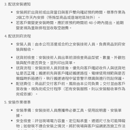
3.
配送安裝通知
安裝將於出貨前或出貨當日與客戶雙向確認預約時間，標準作業為
2個工作天內安排（特殊型商品或遠端地區除外）。
若客戶需變更安裝時間，應於原預約時間前 48 小時內提出，逾期
變更視為重新排程並收取空趟費。
4.
配送到府流程
安裝人員
：由本公司派遣或合約之安裝技術人員，負責商品到府安
裝與驗收。
送貨前檢查
：安裝技術人員出車前須檢查商品型號、數量、外觀包
裝與配件是否齊全，並列印出貨單。
送貨流程
：安裝技術人員到達後，優先向客戶確認收件人與送貨地
址是否正確；搬運前先與客戶確認搬運路徑、電梯使用規範與是否
需臨時拆箱通行，執行搬運過程中留意警示標識與進行防刮保護。
配送責任
：商品於交付客戶前，風險由本公司負責；交付並由客戶
簽收後，視為完成交付程序（若有安裝服務，則以安裝驗收單作為
完成依據）。
5.
安裝作業標準
安裝準備
：安裝技術人員應攜帶必要工具、使用說明書、安裝單
據。
安全檢查
：評估現場電力容量、定位點承重、通道尺寸及可能障礙
物；如發現不適合安裝之情況，將於現場與客戶協調更改施工作法