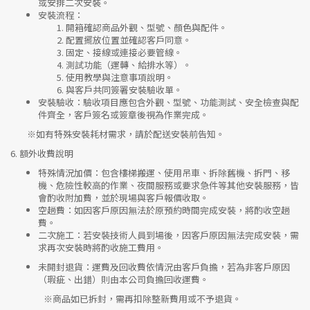
或安排二次安裝。
安裝流程
：
開箱確認商品外觀、型號、顏色與配件。
配置擺放位置並確認客戶同意。
固定、接線或連接必要管線。
測試功能（運轉、給排水等）。
使用教學與注意事項說明。
與客戶共同簽署安裝驗收單。
安裝驗收
：驗收項目應包含外觀、型號、功能測試、安全檢查與配
件齊全，客戶簽名或簽章後視為作業完成。
※如有特殊安裝耗材需求，請於配送安裝前告知。
6.
額外收費說明
特殊情況加價
：包含樓梯搬運、使用吊車、拆除舊機、拆門、移
機、危險性較高的作業、夜間服務或要求急件等其他安裝服務，皆
會酌收附加費，並於現場與客戶報價收取。
空趟費
：如因客戶原因無法於原預約時間完成安裝，將酌收空趟
費。
二次施工
：若安裝技術人員到場後，因客戶原因無法完成安裝，需
求再次安裝時將酌收施工費用。
未開封退貨
：運費及回收費依情況由客戶負擔，若為非客戶原因
（瑕疵、出錯）則由本公司負擔回收運費。
※
商品如已拆封，需再扣除整新費用或不予退貨。