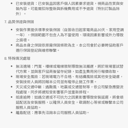
已安裝退貨
：已安裝且因客戶個人因素要求退貨，視商品性質與安
裝內容，可能需扣除整新與拆機費用或不予退貨（特別訂製品除
外）。
7.
品質保證與保固
安裝作業提供標準安裝保固（自簽收日起家電商品30天、家用空調
一年），保固範圍不包含人為不當使用、環境因素影響或外力導致
之損壞。
商品本身之保固依原廠保固條款為主，本公司會於必要時協助客戶
進行保固登記與維修聯繫。
8.
特殊情況處理
無法進場
：門寬、樓梯或電梯限制導致無法搬運，將於現場嘗試替
代方案，並與客戶協商後留存紀錄，如產生費用另行報價收取。
現場安全風險
：
若現場電力不合格、有結構風險或其他安全疑慮，
安裝技術人員將回報本公司並有權停止施工作業。
天災或交通中斷
：遇颱風、地震或交通管制等，依公司緊急應變流
程處理，同步將通知受影響客戶並重新排程。
抵達逾時
：如遇交通或不可抗力之因素影響導致安裝延遲，將會順
延配送及安裝服務，以確保人員安全，敬請耐心等候或聯繫本公司
服務人員協助。
離島配送
：應事先洽詢本公司服務人員協助。