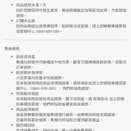
商品使用未滿 7 天
如於短期使用中發生異常，需經
原廠鑑定
為瑕疵或故障，方能辦理
退換。
訂購未出貨
因商品需經出貨準備程序，如欲取消或更換，請立即聯繫
專櫃業務
或
客服中心 0800-899-080
。
售後服務
缺貨或停產
集雅社將提供
代機種或升級方案
，顧客可選擇補差額更換，或取消
訂單退款。
配送與安裝保障
大型家電均含基本安裝服務。
若安裝過程造成商品或環境損傷，請
現場拒收並立即通知專櫃或客
服中心
（0800-899-080），我們將協助處理。
到貨驗收瑕疵
收貨驗收時如發現商品
損傷、髒汙或瑕疵
，請
現場拒收
並立即通
知專櫃或客服，我們將協助後續更換或維修。
商品故障報修
請直接聯繫
原廠客服專線
進行維修，由專業技師檢測與處理。
若屬特殊客訴個案，集雅社將協助已確保顧客權益。
廢四機回收
依環保署規定，相同品項
一進一出
屬免費服務。