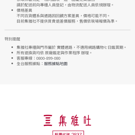
請於配送前向專櫃人員登記，由物流配送人員依規辦理。
價格差異
不同百貨體系與通路因回饋方案差異，價格可能不同。
目前集雅社
不提供買貴退差價服務
，售價依現場報價為準。
特別提醒
集雅社專櫃與門市屬於
實體通路，不適用網路購物七日鑑賞期
。
所有退換貨均依
原廠鑑定與作業程序
辦理。
客服專線：
0800-899-080
全台服務據點：
服務據點地圖