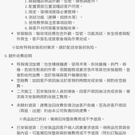
開箱確認商品外觀、型號、顏色與配件。
配置擺放位置並確認客戶同意。
固定、接線或連接必要管線。
測試功能（運轉、給排水等）。
使用教學與注意事項說明。
與客戶共同簽署安裝驗收單。
安裝驗收
：驗收項目應包含外觀、型號、功能測試、安全檢查與配
件齊全，客戶簽名或簽章後視為作業完成。
※如有特殊安裝耗材需求，請於配送安裝前告知。
6.
額外收費說明
特殊情況加價
：包含樓梯搬運、使用吊車、拆除舊機、拆門、移
機、危險性較高的作業、夜間服務或要求急件等其他安裝服務，皆
會酌收附加費，並於現場與客戶報價收取。
空趟費
：如因客戶原因無法於原預約時間完成安裝，將酌收空趟
費。
二次施工
：若安裝技術人員到場後，因客戶原因無法完成安裝，需
求再次安裝時將酌收施工費用。
未開封退貨
：運費及回收費依情況由客戶負擔，若為非客戶原因
（瑕疵、出錯）則由本公司負擔回收運費。
※
商品如已拆封，需再扣除整新費用或不予退貨。
已安裝退貨
：已安裝且因客戶個人因素要求退貨，視商品性質與安
裝內容，可能需扣除整新與拆機費用或不予退貨（特別訂製品除