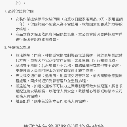
外）。
7.
品質保證與保固
安裝作業提供標準安裝保固（自簽收日起家電商品30天、家用空調
一年），保固範圍不包含人為不當使用、環境因素影響或外力導致
之損壞。
商品本身之保固依原廠保固條款為主，本公司會於必要時協助客戶
進行保固登記與維修聯繫。
8.
特殊情況處理
無法進場
：門寬、樓梯或電梯限制導致無法搬運，將於現場嘗試替
代方案，並與客戶協商後留存紀錄，如產生費用另行報價收取。
現場安全風險
：
若現場電力不合格、有結構風險或其他安全疑慮，
安裝技術人員將回報本公司並有權停止施工作業。
天災或交通中斷
：遇颱風、地震或交通管制等，依公司緊急應變流
程處理，同步將通知受影響客戶並重新排程。
抵達逾時
：如遇交通或不可抗力之因素影響導致安裝延遲，將會順
延配送及安裝服務，以確保人員安全，敬請耐心等候或聯繫本公司
服務人員協助。
離島配送
：應事先洽詢本公司服務人員協助。
集雅社售後服務與退換貨政策