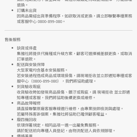
退換。
訂購未出貨
因商品需經出貨準備程序，如欲取消或更換，請立即聯繫
專櫃業務
或
客服中心 0800-899-080
。
售後服務
缺貨或停產
集雅社將提供
代機種或升級方案
，顧客可選擇補差額更換，或取消
訂單退款。
配送與安裝保障
大型家電均含基本安裝服務。
若安裝過程造成商品或環境損傷，請
現場拒收並立即通知專櫃或客
服中心
（0800-899-080），我們將協助處理。
到貨驗收瑕疵
收貨驗收時如發現商品
損傷、髒汙或瑕疵
，請
現場拒收
並立即通
知專櫃或客服，我們將協助後續更換或維修。
商品故障報修
請直接聯繫
原廠客服專線
進行維修，由專業技師檢測與處理。
若屬特殊客訴個案，集雅社將協助已確保顧客權益。
廢四機回收
依環保署規定，相同品項
一進一出
屬免費服務。
請於配送前向專櫃人員登記，由物流配送人員依規辦理。
價格差異