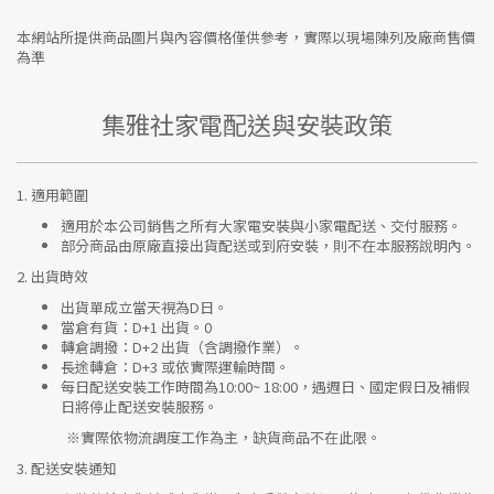
本網站所提供商品圖片與內容價格僅供參考，實際以現場陳列及廠商售價
為準
集雅社家電配送與安裝政策
1.
適用範圍
適用於本公司銷售之所有大家電安裝與小家電配送、交付服務。
部分商品由原廠直接出貨配送或到府安裝，則不在本服務說明內。
2.
出貨時效
出貨單成立當天視為D日。
當倉有貨：
D+1 出貨。0
轉倉調撥：
D+2 出貨（含調撥作業）。
長途轉倉：
D+3 或依實際運輸時間。
每日配送安裝工作時間為10:00~ 18:00，遇週日、國定假日及補假
日將停止配送安裝服務。
※實際依物流調度工作為主，缺貨商品不在此限。
3.
配送安裝通知