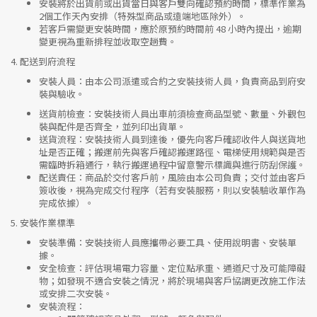
安裝將於出貨前或出貨當日與客戶雙向確認預約時間，標準作業為
2個工作天內安排（特殊型商品或遠端地區除外）。
若客戶需變更安裝時間，應於原預約時間前 48 小時內提出，逾期
變更視為重新排程並收取空趟費。
4.
配送到府流程
安裝人員
：由本公司派遣或合約之安裝技術人員，負責商品到府安
裝與驗收。
送貨前檢查
：安裝技術人員出車前須檢查商品型號、數量、外觀包
裝與配件是否齊全，並列印出貨單。
送貨流程
：安裝技術人員到達後，優先向客戶確認收件人與送貨地
址是否正確；搬運前先與客戶確認搬運路徑、電梯使用規範與是否
需臨時拆箱通行，執行搬運過程中留意警示標識與進行防刮保護。
配送責任
：商品於交付客戶前，風險由本公司負責；交付並由客戶
簽收後，視為完成交付程序（若有安裝服務，則以安裝驗收單作為
完成依據）。
5.
安裝作業標準
安裝準備
：安裝技術人員應攜帶必要工具、使用說明書、安裝單
據。
安全檢查
：評估現場電力容量、定位點承重、通道尺寸及可能障礙
物；如發現不適合安裝之情況，將於現場與客戶協調更改施工作法
或安排二次安裝。
安裝流程
：