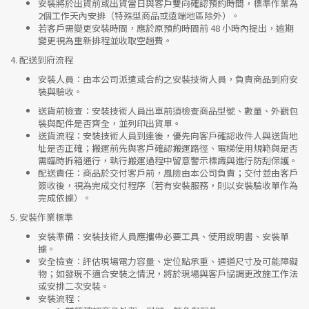
安裝將於出貨前或出貨當日與客戶雙向確認預約時間，標準作業為
2個工作天內安排（特殊型商品或遠端地區除外）。
若客戶需變更安裝時間，應於原預約時間前 48 小時內提出，逾期
變更視為重新排程並收取空趟費。
4.
配送到府流程
安裝人員
：由本公司派遣或合約之安裝技術人員，負責商品到府安
裝與驗收。
送貨前檢查
：安裝技術人員出車前須檢查商品型號、數量、外觀包
裝與配件是否齊全，並列印出貨單。
送貨流程
：安裝技術人員到達後，優先向客戶確認收件人與送貨地
址是否正確；搬運前先與客戶確認搬運路徑、電梯使用規範與是否
需臨時拆箱通行，執行搬運過程中留意警示標識與進行防刮保護。
配送責任
：商品於交付客戶前，風險由本公司負責；交付並由客戶
簽收後，視為完成交付程序（若有安裝服務，則以安裝驗收單作為
完成依據）。
5.
安裝作業標準
安裝準備
：安裝技術人員應攜帶必要工具、使用說明書、安裝單
據。
安全檢查
：評估現場電力容量、定位點承重、通道尺寸及可能障礙
物；如發現不適合安裝之情況，將於現場與客戶協調更改施工作法
或安排二次安裝。
安裝流程
：