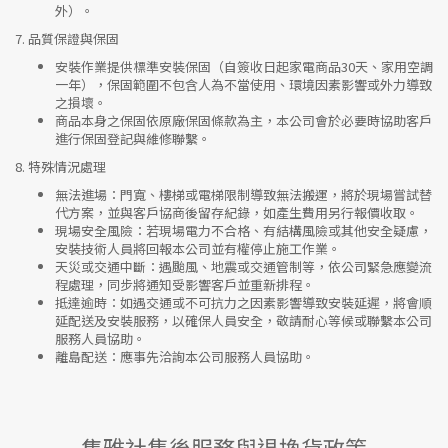
外）。
7.
品質保證與保固
安裝作業提供標準安裝保固（自簽收日起家電商品30天、家用空調
一年），保固範圍不包含人為不當使用、環境因素影響或外力導致
之損壞。
商品本身之保固依原廠保固條款為主，本公司會於必要時協助客戶
進行保固登記與維修聯繫。
8.
特殊情況處理
無法進場
：門寬、樓梯或電梯限制導致無法搬運，將於現場嘗試替
代方案，並與客戶協商後留存紀錄，如產生費用另行報價收取。
現場安全風險
：
若現場電力不合格、有結構風險或其他安全疑慮，
安裝技術人員將回報本公司並有權停止施工作業。
天災或交通中斷
：遇颱風、地震或交通管制等，依公司緊急應變流
程處理，同步將通知受影響客戶並重新排程。
抵達逾時
：如遇交通或不可抗力之因素影響導致安裝延遲，將會順
延配送及安裝服務，以確保人員安全，敬請耐心等候或聯繫本公司
服務人員協助。
離島配送
：應事先洽詢本公司服務人員協助。
集雅社售後服務與退換貨政策