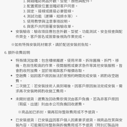
開箱確認商品外觀、型號、顏色與配件。
配置擺放位置並確認客戶同意。
固定、接線或連接必要管線。
測試功能（運轉、給排水等）。
使用教學與注意事項說明。
與客戶共同簽署安裝驗收單。
安裝驗收
：驗收項目應包含外觀、型號、功能測試、安全檢查與配
件齊全，客戶簽名或簽章後視為作業完成。
※如有特殊安裝耗材需求，請於配送安裝前告知。
6.
額外收費說明
特殊情況加價
：包含樓梯搬運、使用吊車、拆除舊機、拆門、移
機、危險性較高的作業、夜間服務或要求急件等其他安裝服務，皆
會酌收附加費，並於現場與客戶報價收取。
空趟費
：如因客戶原因無法於原預約時間完成安裝，將酌收空趟
費。
二次施工
：若安裝技術人員到場後，因客戶原因無法完成安裝，需
求再次安裝時將酌收施工費用。
未開封退貨
：運費及回收費依情況由客戶負擔，若為非客戶原因
（瑕疵、出錯）則由本公司負擔回收運費。
※
商品如已拆封，需再扣除整新費用或不予退貨。
已安裝退貨
：已安裝且因客戶個人因素要求退貨，視商品性質與安
裝內容，可能需扣除整新與拆機費用或不予退貨（特別訂製品除