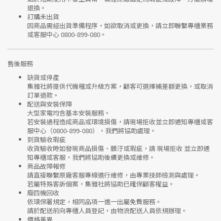
退換。
訂購未出貨
因商品需經出貨準備程序，如欲取消或更換，請立即聯繫
專櫃業務
或
客服中心 0800-899-080
。
售後服務
缺貨或停產
集雅社將提供
代機種或升級方案
，顧客可選擇補差額更換，或取消
訂單退款。
配送與安裝保障
大型家電均含基本安裝服務。
若安裝過程造成商品或環境損傷，請
現場拒收並立即通知專櫃或客
服中心
（0800-899-080），我們將協助處理。
到貨驗收瑕疵
收貨驗收時如發現商品
損傷、髒汙或瑕疵
，請
現場拒收
並立即通
知專櫃或客服，我們將協助後續更換或維修。
商品故障報修
請直接聯繫
原廠客服專線
進行維修，由專業技師檢測與處理。
若屬特殊客訴個案，集雅社將協助已確保顧客權益。
廢四機回收
依環保署規定，相同品項
一進一出
屬免費服務。
請於配送前向專櫃人員登記，由物流配送人員依規辦理。
價格差異