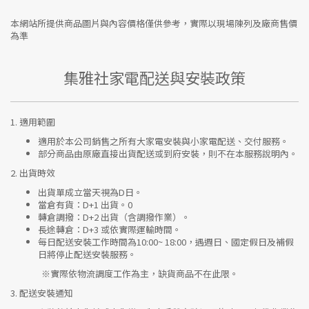
本網站所提供商品圖片與內容價格僅供參考，實際以現場陳列及廠商售價
為準
集雅社家電配送與安裝政策
1.
適用範圍
適用於本公司銷售之所有大家電安裝與小家電配送、交付服務。
部分商品由原廠直接出貨配送或到府安裝，則不在本服務說明內。
2.
出貨時效
出貨單成立當天視為D日。
當倉有貨：
D+1 出貨。0
轉倉調撥：
D+2 出貨（含調撥作業）。
長途轉倉：
D+3 或依實際運輸時間。
每日配送安裝工作時間為10:00~ 18:00，遇週日、國定假日及補假
日將停止配送安裝服務。
※實際依物流調度工作為主，缺貨商品不在此限。
3.
配送安裝通知