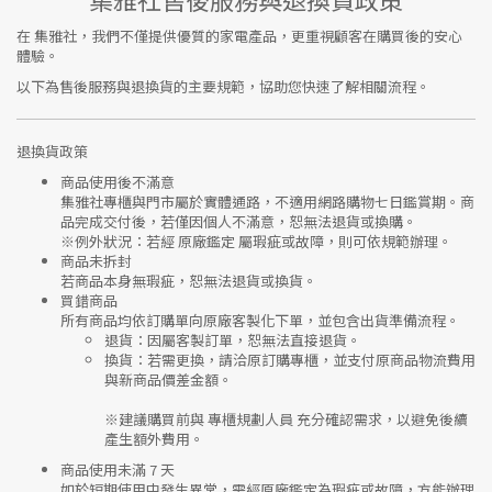
在
集雅社
，我們不僅提供優質的家電產品，更重視顧客在購買後的安心
體驗。
以下為售後服務與退換貨的主要規範，協助您快速了解相關流程。
退換貨政策
商品使用後不滿意
集雅社專櫃與門市屬於
實體通路，不適用網路購物七日鑑賞期
。商
品完成交付後，若僅因個人不滿意，恕無法退貨或換購。
※
例外狀況：若經 原廠鑑定 屬瑕疵或故障，則可依規範辦理。
商品未拆封
若商品本身無瑕疵，恕無法退貨或換貨。
買錯商品
所有商品均依訂購單向
原廠客製化下單
，並包含出貨準備流程。
退貨
：因屬客製訂單，恕無法直接退貨。
換貨
：若需更換，請洽原訂購專櫃，並支付
原商品物流費用
與
新商品價差金額
。
※建議購買前與
專櫃規劃人員
充分確認需求，以避免後續
產生額外費用。
商品使用未滿 7 天
如於短期使用中發生異常，需經
原廠鑑定
為瑕疵或故障，方能辦理