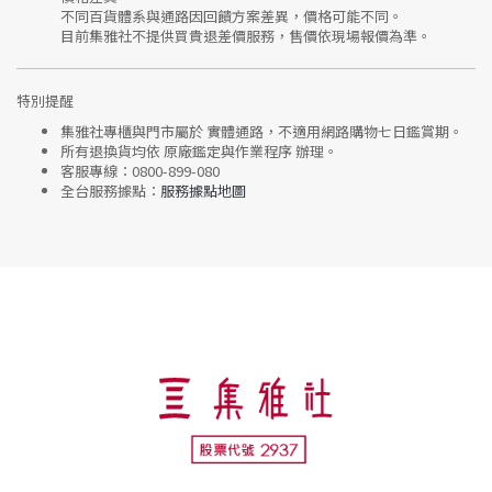
不同百貨體系與通路因回饋方案差異，價格可能不同。
目前集雅社
不提供買貴退差價服務
，售價依現場報價為準。
特別提醒
集雅社專櫃與門市屬於
實體通路，不適用網路購物七日鑑賞期
。
所有退換貨均依
原廠鑑定與作業程序
辦理。
客服專線：
0800-899-080
全台服務據點：
服務據點地圖