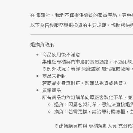
在
集雅社
，我們不僅提供優質的家電產品，更重
以下為售後服務與退換貨的主要規範，協助您快
退換貨政策
商品使用後不滿意
集雅社專櫃與門市屬於
實體通路，不適用網
※
例外狀況：若經 原廠鑑定 屬瑕疵或故障
商品未拆封
若商品本身無瑕疵，恕無法退貨或換貨。
買錯商品
所有商品均依訂購單向
原廠客製化下單
，並
退貨
：因屬客製訂單，恕無法直接退
換貨
：若需更換，請洽原訂購專櫃，
※建議購買前與
專櫃規劃人員
充分確