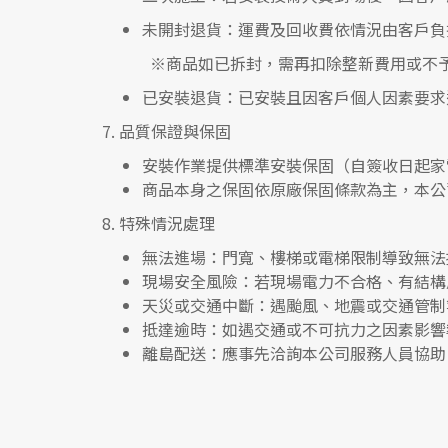
未開封退貨
：運費及回收費依情況由客戶負
※
商品如已拆封，需再扣除整新費用或不
已安裝退貨
：已安裝且因客戶個人因素要求
7.
品質保證與保固
安裝作業提供標準安裝保固（自簽收日起家
商品本身之保固依原廠保固條款為主，本公
8.
特殊情況處理
無法進場
：門寬、樓梯或電梯限制導致無法
現場安全風險
：
若現場電力不合格、有結構
天災或交通中斷
：遇颱風、地震或交通管制
抵達逾時
：如遇交通或不可抗力之因素影響
離島配送
：應事先洽詢本公司服務人員協助