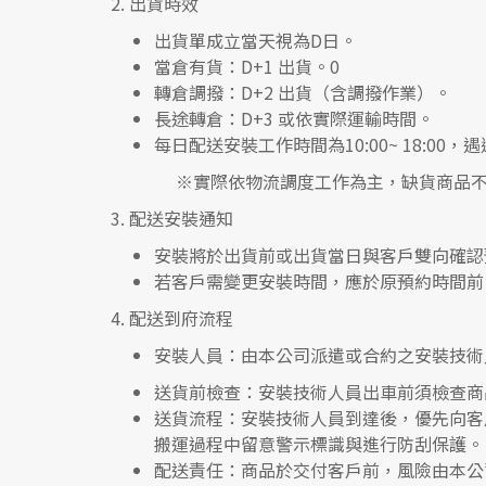
2.
出貨時效
出貨單成立當天視為D日。
當倉有貨：
D+1 出貨。0
轉倉調撥：
D+2 出貨（含調撥作業）。
長途轉倉：
D+3 或依實際運輸時間。
每日配送安裝工作時間為10:00~ 18:0
※實際依物流調度工作為主，缺貨商品不
3.
配送安裝通知
安裝將於出貨前或出貨當日與客戶雙向確認
若客戶需變更安裝時間，應於原預約時間前 
4.
配送到府流程
安裝人員
：由本公司派遣或合約之安裝技術
送貨前檢查
：安裝技術人員出車前須檢查商
送貨流程
：安裝技術人員到達後，優先向客
搬運過程中留意警示標識與進行防刮保護。
配送責任
：商品於交付客戶前，風險由本公