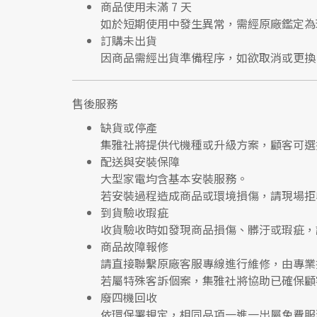
商品使用未滿 7 天
如於短期使用中發生異常，需經
原廠鑑定
為
訂購未出貨
因商品需經出貨準備程序，如欲取消或更換
售後服務
缺貨或停產
集雅社將提供
代機種或升級方案
，顧客可選
配送與安裝保障
大型家電均含基本安裝服務。
若安裝過程造成商品或環境損傷，請
現場拒
到貨驗收瑕疵
收貨驗收時如發現商品
損傷、髒汙或瑕疵
，
商品故障報修
請直接聯繫
原廠客服專線
進行維修，由專業
若屬特殊客訴個案，集雅社將協助已確保顧
廢四機回收
依環保署規定，相同品項
一進一出
屬免費服