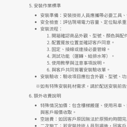
5.
安裝作業標準
安裝準備
：安裝技術人員應攜帶必要工具、
安全檢查
：評估現場電力容量、定位點承重
安裝流程
：
開箱確認商品外觀、型號、顏色與配
配置擺放位置並確認客戶同意。
固定、接線或連接必要管線。
測試功能（運轉、給排水等）。
使用教學與注意事項說明。
與客戶共同簽署安裝驗收單。
安裝驗收
：驗收項目應包含外觀、型號、功
※如有特殊安裝耗材需求，請於配送安裝前告
6.
額外收費說明
特殊情況加價
：包含樓梯搬運、使用吊車、
與客戶報價收取。
空趟費
：如因客戶原因無法於原預約時間完
二次施工
：若安裝技術人員到場後，因客戶