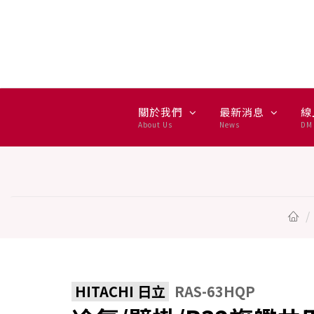
冷氣/壁掛/R32旗艦共用/6.3kw 
關於我們
最新消息
線
About Us
News
DM 
HITACHI 日立
RAS-63HQP