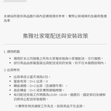
本網站所提供商品圖片與內容價格僅供參考，實際以現場陳列及廠商售價
為準
集雅社家電配送與安裝政策
1.
適用範圍
適用於本公司銷售之所有大家電安裝與小家電配送、交付服務。
部分商品由原廠直接出貨配送或到府安裝，則不在本服務說明內。
2.
出貨時效
出貨單成立當天視為D日。
當倉有貨：
D+1 出貨。0
轉倉調撥：
D+2 出貨（含調撥作業）。
長途轉倉：
D+3 或依實際運輸時間。
每日配送安裝工作時間為10:00~ 18:00，遇週日、國定假日及補假
日將停止配送安裝服務。
※實際依物流調度工作為主，缺貨商品不在此限。