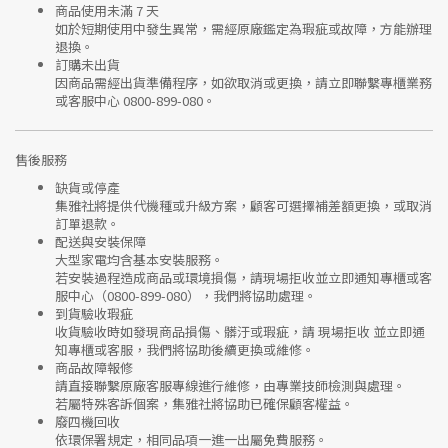
商品使用未滿 7 天
如於短期使用中發生異常，需經
原廠鑑定
為瑕疵或故障，方能辦理
退換。
訂購未出貨
因商品需經出貨準備程序，如欲取消或更換，請立即聯繫
專櫃業務
或
客服中心 0800-899-080
。
售後服務
缺貨或停產
集雅社將提供
代機種或升級方案
，顧客可選擇補差額更換，或取消
訂單退款。
配送與安裝保障
大型家電均含基本安裝服務。
若安裝過程造成商品或環境損傷，請
現場拒收並立即通知專櫃或客
服中心
（0800-899-080），我們將協助處理。
到貨驗收瑕疵
收貨驗收時如發現商品
損傷、髒汙或瑕疵
，請
現場拒收
並立即通
知專櫃或客服，我們將協助後續更換或維修。
商品故障報修
請直接聯繫
原廠客服專線
進行維修，由專業技師檢測與處理。
若屬特殊客訴個案，集雅社將協助已確保顧客權益。
廢四機回收
依環保署規定，相同品項
一進一出
屬免費服務。