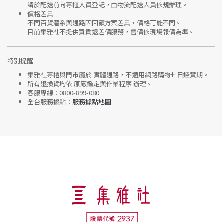
請於配送前向專櫃人員登記，由物流配送人員依規辦理。
價格差異
不同百貨體系與通路因回饋方案差異，價格可能不同。
目前集雅社
不提供買貴退差價服務
，售價依現場報價為準。
特別提醒
集雅社專櫃與門市屬於
實體通路，不適用網路購物七日鑑賞期
。
所有退換貨均依
原廠鑑定與作業程序
辦理。
客服專線：
0800-899-080
全台服務據點：
服務據點地圖