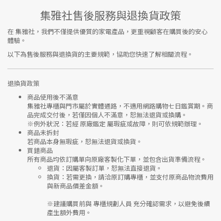
集雅社售後服務與退換貨政策
在
集雅社
，我們不僅提供優質的家電產品，更重視顧客在購買後的安心
體驗。
以下為售後服務與退換貨的主要規範，協助您快速了解相關流程。
退換貨政策
商品使用後不滿意
集雅社專櫃與門市屬於
實體通路，不適用網路購物七日鑑賞期
。商
品完成交付後，若僅因個人不滿意，恕無法退貨或換購。
※
例外狀況：若經 原廠鑑定 屬瑕疵或故障，則可依規範辦理。
商品未拆封
若商品本身無瑕疵，恕無法退貨或換貨。
買錯商品
所有商品均依訂購單向
原廠客製化下單
，並包含出貨準備流程。
退貨
：因屬客製訂單，恕無法直接退貨。
換貨
：若需更換，請洽原訂購專櫃，並支付
原商品物流費用
與
新商品價差金額
。
※建議購買前與
專櫃規劃人員
充分確認需求，以避免後續
產生額外費用。