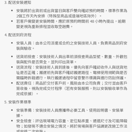
3.
配送安裝通知
安裝將於出貨前或出貨當日與客戶雙向確認預約時間，標準作業為
2個工作天內安排（特殊型商品或遠端地區除外）。
若客戶需變更安裝時間，應於原預約時間前 48 小時內提出，逾期
變更視為重新排程並收取空趟費。
4.
配送到府流程
安裝人員
：由本公司派遣或合約之安裝技術人員，負責商品到府安
裝與驗收。
送貨前檢查
：安裝技術人員出車前須檢查商品型號、數量、外觀包
裝與配件是否齊全，並列印出貨單。
送貨流程
：安裝技術人員到達後，優先向客戶確認收件人與送貨地
址是否正確；搬運前先與客戶確認搬運路徑、電梯使用規範與是否
需臨時拆箱通行，執行搬運過程中留意警示標識與進行防刮保護。
配送責任
：商品於交付客戶前，風險由本公司負責；交付並由客戶
簽收後，視為完成交付程序（若有安裝服務，則以安裝驗收單作為
完成依據）。
5.
安裝作業標準
安裝準備
：安裝技術人員應攜帶必要工具、使用說明書、安裝單
據。
安全檢查
：評估現場電力容量、定位點承重、通道尺寸及可能障礙
物；如發現不適合安裝之情況，將於現場與客戶協調更改施工作法
或安排二次安裝。