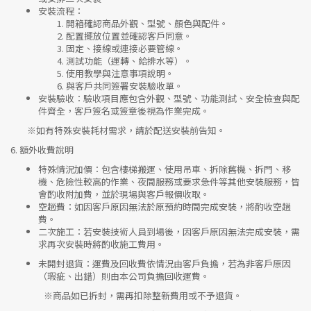
安裝流程
：
開箱確認商品外觀、型號、顏色與配件。
配置擺放位置並確認客戶同意。
固定、接線或連接必要管線。
測試功能（運轉、給排水等）。
使用教學與注意事項說明。
與客戶共同簽署安裝驗收單。
安裝驗收
：驗收項目應包含外觀、型號、功能測試、安全檢查與配
件齊全，客戶簽名或簽章後視為作業完成。
※如有特殊安裝耗材需求，請於配送安裝前告知。
6.
額外收費說明
特殊情況加價
：包含樓梯搬運、使用吊車、拆除舊機、拆門、移
機、危險性較高的作業、夜間服務或要求急件等其他安裝服務，皆
會酌收附加費，並於現場與客戶報價收取。
空趟費
：如因客戶原因無法於原預約時間完成安裝，將酌收空趟
費。
二次施工
：若安裝技術人員到場後，因客戶原因無法完成安裝，需
求再次安裝時將酌收施工費用。
未開封退貨
：運費及回收費依情況由客戶負擔，若為非客戶原因
（瑕疵、出錯）則由本公司負擔回收運費。
※
商品如已拆封，需再扣除整新費用或不予退貨。