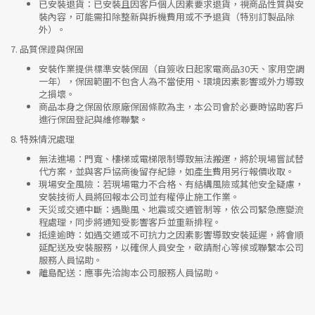
已安裝退貨
：已安裝且因客戶個人因素要求退貨，視商品性質與安
裝內容，可能需扣除整新與拆機費用或不予退貨（特別訂製品除
外）。
7.
品質保證與保固
安裝作業提供標準安裝保固（自簽收日起家電商品30天、家用空調
一年），保固範圍不包含人為不當使用、環境因素影響或外力導致
之損壞。
商品本身之保固依原廠保固條款為主，本公司會於必要時協助客戶
進行保固登記與維修聯繫。
8.
特殊情況處理
無法進場
：門寬、樓梯或電梯限制導致無法搬運，將於現場嘗試替
代方案，並與客戶協商後留存紀錄，如產生費用另行報價收取。
現場安全風險
：
若現場電力不合格、有結構風險或其他安全疑慮，
安裝技術人員將回報本公司並有權停止施工作業。
天災或交通中斷
：遇颱風、地震或交通管制等，依公司緊急應變流
程處理，同步將通知受影響客戶並重新排程。
抵達逾時
：如遇交通或不可抗力之因素影響導致安裝延遲，將會順
延配送及安裝服務，以確保人員安全，敬請耐心等候或聯繫本公司
服務人員協助。
離島配送
：應事先洽詢本公司服務人員協助。