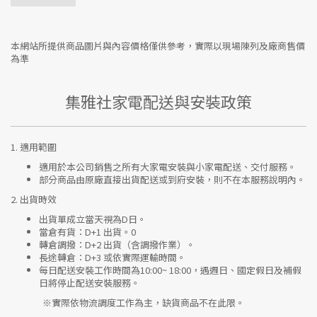
本網站所提供商品圖片與內容價格僅供參考，實際以現場陳列及廠商售價
為準
集雅社家電配送與安裝政策
1.
適用範圍
適用於本公司銷售之所有大家電安裝與小家電配送、交付服務。
部分商品由原廠直接出貨配送或到府安裝，則不在本服務說明內。
2.
出貨時效
出貨單成立當天視為D日。
當倉有貨：
D+1 出貨。0
轉倉調撥：
D+2 出貨（含調撥作業）。
長途轉倉：
D+3 或依實際運輸時間。
每日配送安裝工作時間為10:00~ 18:00，遇週日、國定假日及補假
日將停止配送安裝服務。
※實際依物流調度工作為主，缺貨商品不在此限。