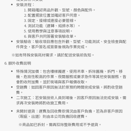
安裝流程
：
開箱確認商品外觀、型號、顏色與配件。
配置擺放位置並確認客戶同意。
固定、接線或連接必要管線。
測試功能（運轉、給排水等）。
使用教學與注意事項說明。
與客戶共同簽署安裝驗收單。
安裝驗收
：驗收項目應包含外觀、型號、功能測試、安全檢查與配
件齊全，客戶簽名或簽章後視為作業完成。
※如有特殊安裝耗材需求，請於配送安裝前告知。
6.
額外收費說明
特殊情況加價
：包含樓梯搬運、使用吊車、拆除舊機、拆門、移
機、危險性較高的作業、夜間服務或要求急件等其他安裝服務，皆
會酌收附加費，並於現場與客戶報價收取。
空趟費
：如因客戶原因無法於原預約時間完成安裝，將酌收空趟
費。
二次施工
：若安裝技術人員到場後，因客戶原因無法完成安裝，需
求再次安裝時將酌收施工費用。
未開封退貨
：運費及回收費依情況由客戶負擔，若為非客戶原因
（瑕疵、出錯）則由本公司負擔回收運費。
※
商品如已拆封，需再扣除整新費用或不予退貨。