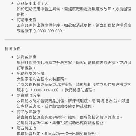
商品使用未滿 7 天
如於短期使用中發生異常，需經
原廠鑑定
為瑕疵或故障，方能辦理
退換。
訂購未出貨
因商品需經出貨準備程序，如欲取消或更換，請立即聯繫
專櫃業務
或
客服中心 0800-899-080
。
售後服務
缺貨或停產
集雅社將提供
代機種或升級方案
，顧客可選擇補差額更換，或取消
訂單退款。
配送與安裝保障
大型家電均含基本安裝服務。
若安裝過程造成商品或環境損傷，請
現場拒收並立即通知專櫃或客
服中心
（0800-899-080），我們將協助處理。
到貨驗收瑕疵
收貨驗收時如發現商品
損傷、髒汙或瑕疵
，請
現場拒收
並立即通
知專櫃或客服，我們將協助後續更換或維修。
商品故障報修
請直接聯繫
原廠客服專線
進行維修，由專業技師檢測與處理。
若屬特殊客訴個案，集雅社將協助已確保顧客權益。
廢四機回收
依環保署規定，相同品項
一進一出
屬免費服務。