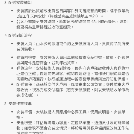
3.
配送安裝通知
安裝將於出貨前或出貨當日與客戶雙向確認預約時間，標準作業為
2個工作天內安排（特殊型商品或遠端地區除外）。
若客戶需變更安裝時間，應於原預約時間前 48 小時內提出，逾期
變更視為重新排程並收取空趟費。
4.
配送到府流程
安裝人員
：由本公司派遣或合約之安裝技術人員，負責商品到府安
裝與驗收。
送貨前檢查
：安裝技術人員出車前須檢查商品型號、數量、外觀包
裝與配件是否齊全，並列印出貨單。
送貨流程
：安裝技術人員到達後，優先向客戶確認收件人與送貨地
址是否正確；搬運前先與客戶確認搬運路徑、電梯使用規範與是否
需臨時拆箱通行，執行搬運過程中留意警示標識與進行防刮保護。
配送責任
：商品於交付客戶前，風險由本公司負責；交付並由客戶
簽收後，視為完成交付程序（若有安裝服務，則以安裝驗收單作為
完成依據）。
5.
安裝作業標準
安裝準備
：安裝技術人員應攜帶必要工具、使用說明書、安裝單
據。
安全檢查
：評估現場電力容量、定位點承重、通道尺寸及可能障礙
物；如發現不適合安裝之情況，將於現場與客戶協調更改施工作法
或安排二次安裝。