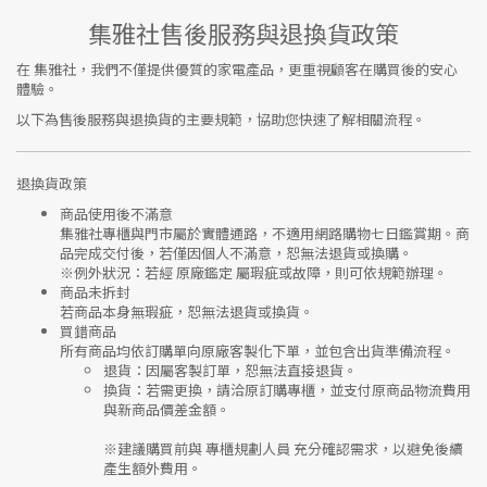
集雅社售後服務與退換貨政策
在
集雅社
，我們不僅提供優質的家電產品，更重視顧客在購買後的安心
體驗。
以下為售後服務與退換貨的主要規範，協助您快速了解相關流程。
退換貨政策
商品使用後不滿意
集雅社專櫃與門市屬於
實體通路，不適用網路購物七日鑑賞期
。商
品完成交付後，若僅因個人不滿意，恕無法退貨或換購。
※
例外狀況：若經 原廠鑑定 屬瑕疵或故障，則可依規範辦理。
商品未拆封
若商品本身無瑕疵，恕無法退貨或換貨。
買錯商品
所有商品均依訂購單向
原廠客製化下單
，並包含出貨準備流程。
退貨
：因屬客製訂單，恕無法直接退貨。
換貨
：若需更換，請洽原訂購專櫃，並支付
原商品物流費用
與
新商品價差金額
。
※建議購買前與
專櫃規劃人員
充分確認需求，以避免後續
產生額外費用。