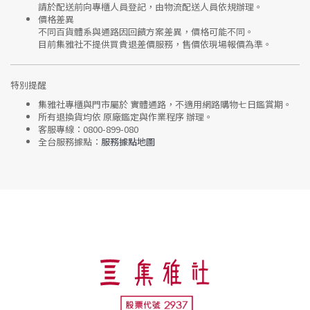
請於配送前向專櫃人員登記，由物流配送人員依規辦理。
價格差異
不同百貨體系與通路因回饋方案差異，價格可能不同。
目前集雅社
不提供買貴退差價服務
，售價依現場報價為準。
特別提醒
集雅社專櫃與門市屬於
實體通路，不適用網路購物七日鑑賞期
。
所有退換貨均依
原廠鑑定與作業程序
辦理。
客服專線：
0800-899-080
全台服務據點：
服務據點地圖