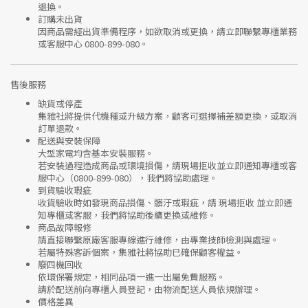
退換。
訂購未出貨
因商品需經出貨準備程序，如欲取消或更換，請立即聯繫
專櫃業務
或
客服中心 0800-899-080
。
售後服務
缺貨或停產
集雅社將提供
代機種或升級方案
，顧客可選擇補差額更換，或取消
訂單退款。
配送與安裝保障
大型家電均含基本安裝服務。
若安裝過程造成商品或環境損傷，請
現場拒收並立即通知專櫃或客
服中心
（0800-899-080），我們將協助處理。
到貨驗收瑕疵
收貨驗收時如發現商品
損傷、髒汙或瑕疵
，請
現場拒收
並立即通
知專櫃或客服，我們將協助後續更換或維修。
商品故障報修
請直接聯繫
原廠客服專線
進行維修，由專業技師檢測與處理。
若屬特殊客訴個案，集雅社將協助已確保顧客權益。
廢四機回收
依環保署規定，相同品項
一進一出
屬免費服務。
請於配送前向專櫃人員登記，由物流配送人員依規辦理。
價格差異