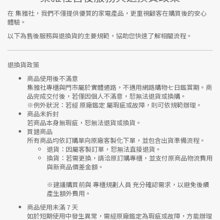
在
集雅社
，我們不僅提供優質的家電產品，更重視顧客在購買後的安心
體驗。
以下為售後服務與退換貨的主要規範，協助您快速了解相關流程。
退換貨政策
商品使用後不滿意
集雅社專櫃與門市屬於
實體通路，不適用網路購物七日鑑賞期
。商
品完成交付後，若僅因個人不滿意，恕無法退貨或換購。
※
例外狀況：若經 原廠鑑定 屬瑕疵或故障，則可依規範辦理。
商品未拆封
若商品本身無瑕疵，恕無法退貨或換貨。
買錯商品
所有商品均依訂購單向
原廠客製化下單
，並包含出貨準備流程。
退貨
：因屬客製訂單，恕無法直接退貨。
換貨
：若需更換，請洽原訂購專櫃，並支付
原商品物流費用
與
新商品價差金額
。
※建議購買前與
專櫃規劃人員
充分確認需求，以避免後續
產生額外費用。
商品使用未滿 7 天
如於短期使用中發生異常，需經
原廠鑑定
為瑕疵或故障，方能辦理