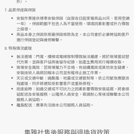
外）。
7.
品質保證與保固
安裝作業提供標準安裝保固（自簽收日起家電商品30天、家用空調
一年），保固範圍不包含人為不當使用、環境因素影響或外力導致
之損壞。
商品本身之保固依原廠保固條款為主，本公司會於必要時協助客戶
進行保固登記與維修聯繫。
8.
特殊情況處理
無法進場
：門寬、樓梯或電梯限制導致無法搬運，將於現場嘗試替
代方案，並與客戶協商後留存紀錄，如產生費用另行報價收取。
現場安全風險
：
若現場電力不合格、有結構風險或其他安全疑慮，
安裝技術人員將回報本公司並有權停止施工作業。
天災或交通中斷
：遇颱風、地震或交通管制等，依公司緊急應變流
程處理，同步將通知受影響客戶並重新排程。
抵達逾時
：如遇交通或不可抗力之因素影響導致安裝延遲，將會順
延配送及安裝服務，以確保人員安全，敬請耐心等候或聯繫本公司
服務人員協助。
離島配送
：應事先洽詢本公司服務人員協助。
集雅社售後服務與退換貨政策