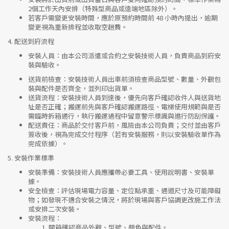
2個工作天內安排（特殊型商品或遠端地區除外）。
若客戶需變更安裝時間，應於原預約時間前 48 小時內提出，逾期
變更視為重新排程並收取空趟費。
4.
配送到府流程
安裝人員
：由本公司派遣或合約之安裝技術人員，負責商品到府安
裝與驗收。
送貨前檢查
：安裝技術人員出車前須檢查商品型號、數量、外觀包
裝與配件是否齊全，並列印出貨單。
送貨流程
：安裝技術人員到達後，優先向客戶確認收件人與送貨地
址是否正確；搬運前先與客戶確認搬運路徑、電梯使用規範與是否
需臨時拆箱通行，執行搬運過程中留意警示標識與進行防刮保護。
配送責任
：商品於交付客戶前，風險由本公司負責；交付並由客戶
簽收後，視為完成交付程序（若有安裝服務，則以安裝驗收單作為
完成依據）。
5.
安裝作業標準
安裝準備
：安裝技術人員應攜帶必要工具、使用說明書、安裝單
據。
安全檢查
：評估現場電力容量、定位點承重、通道尺寸及可能障礙
物；如發現不適合安裝之情況，將於現場與客戶協調更改施工作法
或安排二次安裝。
安裝流程
：
開箱確認商品外觀、型號、顏色與配件。