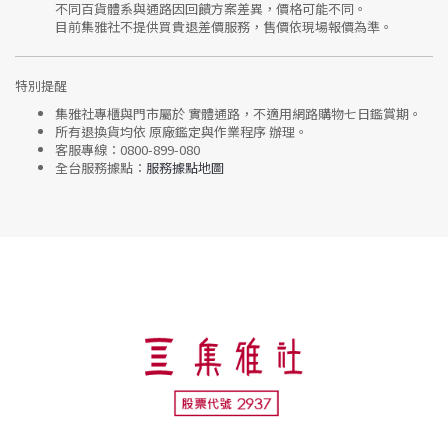
不同百貨體系與通路因回饋方案差異，價格可能不同。
目前集雅社
不提供買貴退差價服務
，售價依現場報價為準。
特別提醒
集雅社專櫃與門市屬於
實體通路，不適用網路購物七日鑑賞期
。
所有退換貨均依
原廠鑑定與作業程序
辦理。
客服專線：
0800-899-080
全台服務據點：
服務據點地圖