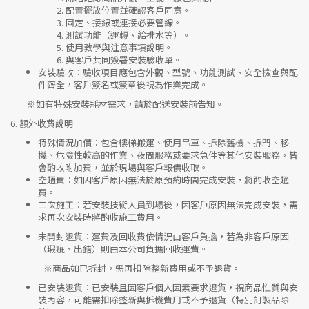
配置擺放位置並確認客戶同意。
固定、接線或連接必要管線。
測試功能（運轉、給排水等）。
使用教學與注意事項說明。
與客戶共同簽署安裝驗收單。
安裝驗收
：驗收項目應包含外觀、型號、功能測試、安全檢查與配
件齊全，客戶簽名或簽章後視為作業完成。
※如有特殊安裝耗材需求，請於配送安裝前告知。
6.
額外收費說明
特殊情況加價
：包含樓梯搬運、使用吊車、拆除舊機、拆門、移
機、危險性較高的作業、夜間服務或要求急件等其他安裝服務，皆
會酌收附加費，並於現場與客戶報價收取。
空趟費
：如因客戶原因無法於原預約時間完成安裝，將酌收空趟
費。
二次施工
：若安裝技術人員到場後，因客戶原因無法完成安裝，需
求再次安裝時將酌收施工費用。
未開封退貨
：運費及回收費依情況由客戶負擔，若為非客戶原因
（瑕疵、出錯）則由本公司負擔回收運費。
※
商品如已拆封，需再扣除整新費用或不予退貨。
已安裝退貨
：已安裝且因客戶個人因素要求退貨，視商品性質與安
裝內容，可能需扣除整新與拆機費用或不予退貨（特別訂製品除