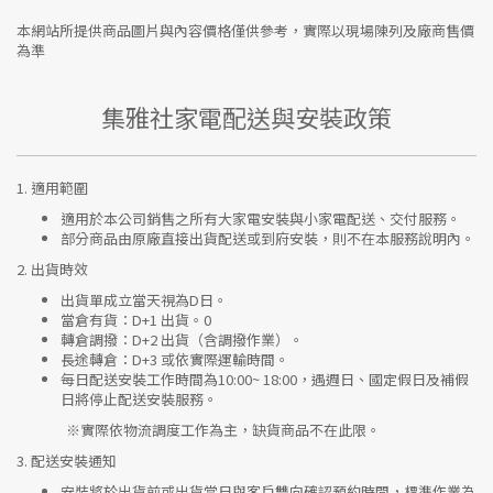
本網站所提供商品圖片與內容價格僅供參考，實際以現場陳列及廠商售價
為準
集雅社家電配送與安裝政策
1.
適用範圍
適用於本公司銷售之所有大家電安裝與小家電配送、交付服務。
部分商品由原廠直接出貨配送或到府安裝，則不在本服務說明內。
2.
出貨時效
出貨單成立當天視為D日。
當倉有貨：
D+1 出貨。0
轉倉調撥：
D+2 出貨（含調撥作業）。
長途轉倉：
D+3 或依實際運輸時間。
每日配送安裝工作時間為10:00~ 18:00，遇週日、國定假日及補假
日將停止配送安裝服務。
※實際依物流調度工作為主，缺貨商品不在此限。
3.
配送安裝通知
安裝將於出貨前或出貨當日與客戶雙向確認預約時間，標準作業為