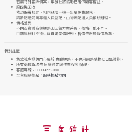
若屬特殊客訴個案，集雅社將協助已確保顧客權益。
廢四機回收
依環保署規定，相同品項
一進一出
屬免費服務。
請於配送前向專櫃人員登記，由物流配送人員依規辦理。
價格差異
不同百貨體系與通路因回饋方案差異，價格可能不同。
目前集雅社
不提供買貴退差價服務
，售價依現場報價為準。
特別提醒
集雅社專櫃與門市屬於
實體通路，不適用網路購物七日鑑賞期
。
所有退換貨均依
原廠鑑定與作業程序
辦理。
客服專線：
0800-899-080
全台服務據點：
服務據點地圖