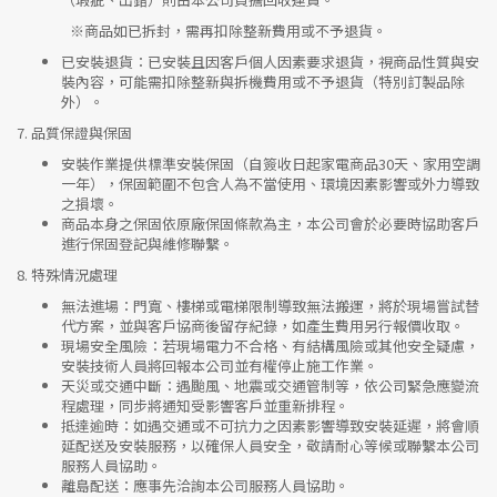
※
商品如已拆封，需再扣除整新費用或不予退貨。
已安裝退貨
：已安裝且因客戶個人因素要求退貨，視商品性質與安
裝內容，可能需扣除整新與拆機費用或不予退貨（特別訂製品除
外）。
7.
品質保證與保固
安裝作業提供標準安裝保固（自簽收日起家電商品30天、家用空調
一年），保固範圍不包含人為不當使用、環境因素影響或外力導致
之損壞。
商品本身之保固依原廠保固條款為主，本公司會於必要時協助客戶
進行保固登記與維修聯繫。
8.
特殊情況處理
無法進場
：門寬、樓梯或電梯限制導致無法搬運，將於現場嘗試替
代方案，並與客戶協商後留存紀錄，如產生費用另行報價收取。
現場安全風險
：
若現場電力不合格、有結構風險或其他安全疑慮，
安裝技術人員將回報本公司並有權停止施工作業。
天災或交通中斷
：遇颱風、地震或交通管制等，依公司緊急應變流
程處理，同步將通知受影響客戶並重新排程。
抵達逾時
：如遇交通或不可抗力之因素影響導致安裝延遲，將會順
延配送及安裝服務，以確保人員安全，敬請耐心等候或聯繫本公司
服務人員協助。
離島配送
：應事先洽詢本公司服務人員協助。