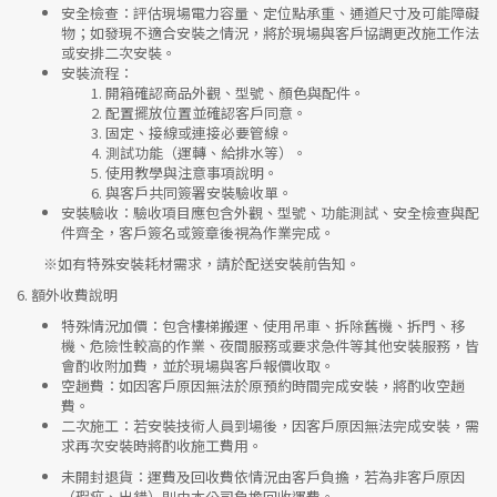
安全檢查
：評估現場電力容量、定位點承重、通道尺寸及可能障礙
物；如發現不適合安裝之情況，將於現場與客戶協調更改施工作法
或安排二次安裝。
安裝流程
：
開箱確認商品外觀、型號、顏色與配件。
配置擺放位置並確認客戶同意。
固定、接線或連接必要管線。
測試功能（運轉、給排水等）。
使用教學與注意事項說明。
與客戶共同簽署安裝驗收單。
安裝驗收
：驗收項目應包含外觀、型號、功能測試、安全檢查與配
件齊全，客戶簽名或簽章後視為作業完成。
※如有特殊安裝耗材需求，請於配送安裝前告知。
6.
額外收費說明
特殊情況加價
：包含樓梯搬運、使用吊車、拆除舊機、拆門、移
機、危險性較高的作業、夜間服務或要求急件等其他安裝服務，皆
會酌收附加費，並於現場與客戶報價收取。
空趟費
：如因客戶原因無法於原預約時間完成安裝，將酌收空趟
費。
二次施工
：若安裝技術人員到場後，因客戶原因無法完成安裝，需
求再次安裝時將酌收施工費用。
未開封退貨
：運費及回收費依情況由客戶負擔，若為非客戶原因
（瑕疵、出錯）則由本公司負擔回收運費。