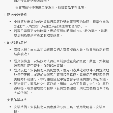
日將停止配送安裝服務。
※實際依物流調度工作為主，缺貨商品不在此限。
3.
配送安裝通知
安裝將於出貨前或出貨當日與客戶雙向確認預約時間，標準作業為
2個工作天內安排（特殊型商品或遠端地區除外）。
若客戶需變更安裝時間，應於原預約時間前 48 小時內提出，逾期
變更視為重新排程並收取空趟費。
4.
配送到府流程
安裝人員
：由本公司派遣或合約之安裝技術人員，負責商品到府安
裝與驗收。
送貨前檢查
：安裝技術人員出車前須檢查商品型號、數量、外觀包
裝與配件是否齊全，並列印出貨單。
送貨流程
：安裝技術人員到達後，優先向客戶確認收件人與送貨地
址是否正確；搬運前先與客戶確認搬運路徑、電梯使用規範與是否
需臨時拆箱通行，執行搬運過程中留意警示標識與進行防刮保護。
配送責任
：商品於交付客戶前，風險由本公司負責；交付並由客戶
簽收後，視為完成交付程序（若有安裝服務，則以安裝驗收單作為
完成依據）。
5.
安裝作業標準
安裝準備
：安裝技術人員應攜帶必要工具、使用說明書、安裝單
據。