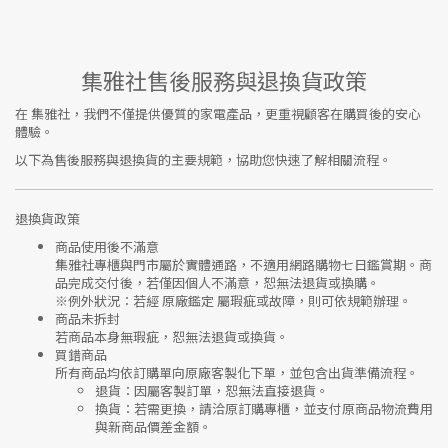
集雅社售後服務與退換貨政策
在
集雅社
，我們不僅提供優質的家電產品，更重視顧客在購買後的安心
體驗。
以下為售後服務與退換貨的主要規範，協助您快速了解相關流程。
退換貨政策
商品使用後不滿意
集雅社專櫃與門市屬於
實體通路，不適用網路購物七日鑑賞期
。商
品完成交付後，若僅因個人不滿意，恕無法退貨或換購。
※
例外狀況：若經 原廠鑑定 屬瑕疵或故障，則可依規範辦理。
商品未拆封
若商品本身無瑕疵，恕無法退貨或換貨。
買錯商品
所有商品均依訂購單向
原廠客製化下單
，並包含出貨準備流程。
退貨
：因屬客製訂單，恕無法直接退貨。
換貨
：若需更換，請洽原訂購專櫃，並支付
原商品物流費用
與
新商品價差金額
。