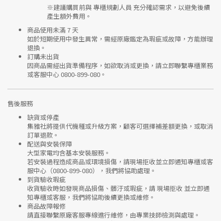
※建議購買前與
專櫃規劃人員
充分確認需求，以避免後續
產生額外費用。
商品使用未滿 7 天
如於短期使用中發生異常，需經
原廠鑑定
為瑕疵或故障，方能辦理
退換。
訂購未出貨
因商品需經出貨準備程序，如欲取消或更換，請立即聯繫
專櫃業務
或
客服中心 0800-899-080
。
售後服務
缺貨或停產
集雅社將提供
代機種或升級方案
，顧客可選擇補差額更換，或取消
訂單退款。
配送與安裝保障
大型家電均含基本安裝服務。
若安裝過程造成商品或環境損傷，請
現場拒收並立即通知專櫃或客
服中心
（0800-899-080），我們將協助處理。
到貨驗收瑕疵
收貨驗收時如發現商品
損傷、髒汙或瑕疵
，請
現場拒收
並立即通
知專櫃或客服，我們將協助後續更換或維修。
商品故障報修
請直接聯繫
原廠客服專線
進行維修，由專業技師檢測與處理。