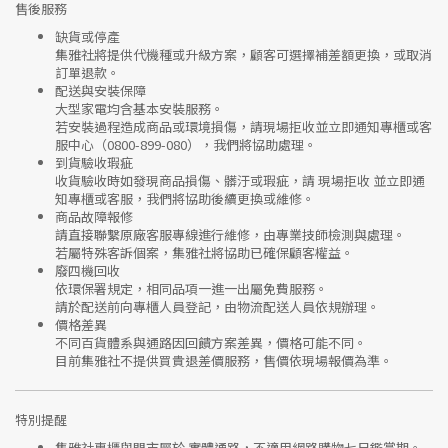
售後服務
缺貨或停產
集雅社將提供
代機種或升級方案
，顧客可選擇補差額更換，或取消
訂單退款。
配送與安裝保障
大型家電均含基本安裝服務。
若安裝過程造成商品或環境損傷，請
現場拒收並立即通知專櫃或客
服中心
（0800-899-080），我們將協助處理。
到貨驗收瑕疵
收貨驗收時如發現商品
損傷、髒汙或瑕疵
，請
現場拒收
並立即通
知專櫃或客服，我們將協助後續更換或維修。
商品故障報修
請直接聯繫
原廠客服專線
進行維修，由專業技師檢測與處理。
若屬特殊客訴個案，集雅社將協助已確保顧客權益。
廢四機回收
依環保署規定，相同品項
一進一出
屬免費服務。
請於配送前向專櫃人員登記，由物流配送人員依規辦理。
價格差異
不同百貨體系與通路因回饋方案差異，價格可能不同。
目前集雅社
不提供買貴退差價服務
，售價依現場報價為準。
特別提醒
集雅社專櫃與門市屬於
實體通路，不適用網路購物七日鑑賞期
。