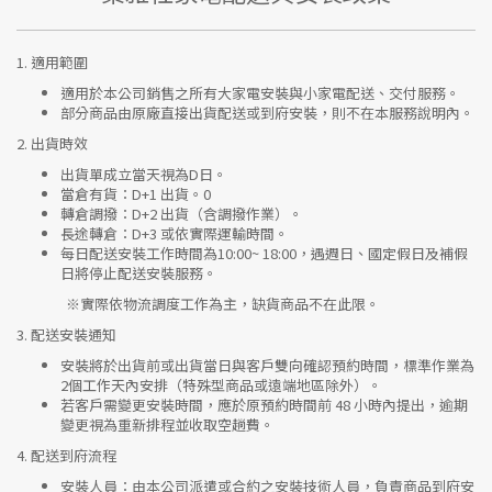
1.
適用範圍
適用於本公司銷售之所有大家電安裝與小家電配送、交付服務。
部分商品由原廠直接出貨配送或到府安裝，則不在本服務說明內。
2.
出貨時效
出貨單成立當天視為D日。
當倉有貨：
D+1 出貨。0
轉倉調撥：
D+2 出貨（含調撥作業）。
長途轉倉：
D+3 或依實際運輸時間。
每日配送安裝工作時間為10:00~ 18:00，遇週日、國定假日及補假
日將停止配送安裝服務。
※實際依物流調度工作為主，缺貨商品不在此限。
3.
配送安裝通知
安裝將於出貨前或出貨當日與客戶雙向確認預約時間，標準作業為
2個工作天內安排（特殊型商品或遠端地區除外）。
若客戶需變更安裝時間，應於原預約時間前 48 小時內提出，逾期
變更視為重新排程並收取空趟費。
4.
配送到府流程
安裝人員
：由本公司派遣或合約之安裝技術人員，負責商品到府安