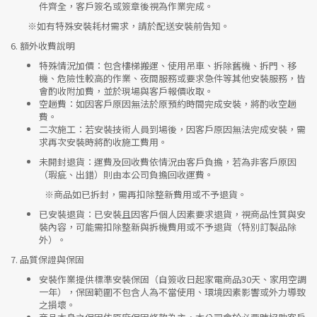
件齊全，客戶簽名或簽章後視為作業完成。
※如有特殊安裝耗材需求，請於配送安裝前告知。
6.
額外收費說明
特殊情況加價
：包含樓梯搬運、使用吊車、拆除舊機、拆門、移
機、危險性較高的作業、夜間服務或要求急件等其他安裝服務，皆
會酌收附加費，並於現場與客戶報價收取。
空趟費
：如因客戶原因無法於原預約時間完成安裝，將酌收空趟
費。
二次施工
：若安裝技術人員到場後，因客戶原因無法完成安裝，需
求再次安裝時將酌收施工費用。
未開封退貨
：運費及回收費依情況由客戶負擔，若為非客戶原因
（瑕疵、出錯）則由本公司負擔回收運費。
※
商品如已拆封，需再扣除整新費用或不予退貨。
已安裝退貨
：已安裝且因客戶個人因素要求退貨，視商品性質與安
裝內容，可能需扣除整新與拆機費用或不予退貨（特別訂製品除
外）。
7.
品質保證與保固
安裝作業提供標準安裝保固（自簽收日起家電商品30天、家用空調
一年），保固範圍不包含人為不當使用、環境因素影響或外力導致
之損壞。