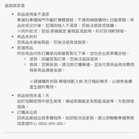
退換貨政策
商品使用後不滿意
集雅社專櫃與門市屬於
實體通路，不適用網路購物七日鑑賞期
。商
品完成交付後，若僅因個人不滿意，恕無法退貨或換購。
※
例外狀況：若經 原廠鑑定 屬瑕疵或故障，則可依規範辦理。
商品未拆封
若商品本身無瑕疵，恕無法退貨或換貨。
買錯商品
所有商品均依訂購單向
原廠客製化下單
，並包含出貨準備流程。
退貨
：因屬客製訂單，恕無法直接退貨。
換貨
：若需更換，請洽原訂購專櫃，並支付
原商品物流費用
與
新商品價差金額
。
※建議購買前與
專櫃規劃人員
充分確認需求，以避免後續
產生額外費用。
商品使用未滿 7 天
如於短期使用中發生異常，需經
原廠鑑定
為瑕疵或故障，方能辦理
退換。
訂購未出貨
因商品需經出貨準備程序，如欲取消或更換，請立即聯繫
專櫃業務
或
客服中心 0800-899-080
。