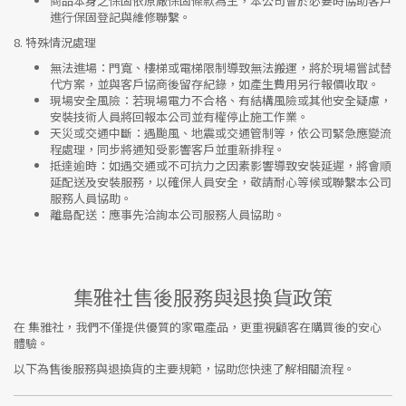
商品本身之保固依原廠保固條款為主，本公司會於必要時協助客戶
進行保固登記與維修聯繫。
8.
特殊情況處理
無法進場
：門寬、樓梯或電梯限制導致無法搬運，將於現場嘗試替
代方案，並與客戶協商後留存紀錄，如產生費用另行報價收取。
現場安全風險
：
若現場電力不合格、有結構風險或其他安全疑慮，
安裝技術人員將回報本公司並有權停止施工作業。
天災或交通中斷
：遇颱風、地震或交通管制等，依公司緊急應變流
程處理，同步將通知受影響客戶並重新排程。
抵達逾時
：如遇交通或不可抗力之因素影響導致安裝延遲，將會順
延配送及安裝服務，以確保人員安全，敬請耐心等候或聯繫本公司
服務人員協助。
離島配送
：應事先洽詢本公司服務人員協助。
集雅社售後服務與退換貨政策
在
集雅社
，我們不僅提供優質的家電產品，更重視顧客在購買後的安心
體驗。
以下為售後服務與退換貨的主要規範，協助您快速了解相關流程。