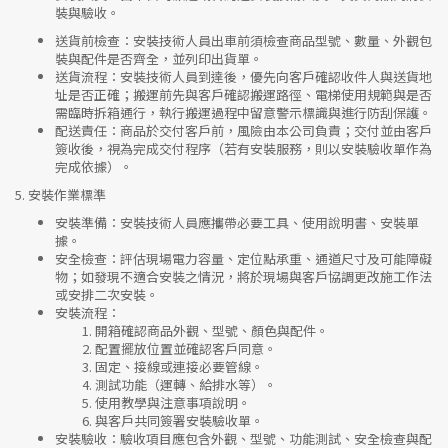
裝與驗收。
送貨前檢查
：安裝技術人員出車前須檢查商品型號、數量、外觀包
裝與配件是否齊全，並列印出貨單。
送貨流程
：安裝技術人員到達後，優先向客戶確認收件人與送貨地
址是否正確；搬運前先與客戶確認搬運路徑、電梯使用規範與是否
需臨時拆箱通行，執行搬運過程中留意警示標識與進行防刮保護。
配送責任
：商品於交付客戶前，風險由本公司負責；交付並由客戶
簽收後，視為完成交付程序（若有安裝服務，則以安裝驗收單作為
完成依據）。
5.
安裝作業標準
安裝準備
：安裝技術人員應攜帶必要工具、使用說明書、安裝單
據。
安全檢查
：評估現場電力容量、定位點承重、通道尺寸及可能障礙
物；如發現不適合安裝之情況，將於現場與客戶協調更改施工作法
或安排二次安裝。
安裝流程
：
開箱確認商品外觀、型號、顏色與配件。
配置擺放位置並確認客戶同意。
固定、接線或連接必要管線。
測試功能（運轉、給排水等）。
使用教學與注意事項說明。
與客戶共同簽署安裝驗收單。
安裝驗收
：驗收項目應包含外觀、型號、功能測試、安全檢查與配