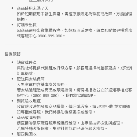
商品使用未滿 7 天
如於短期使用中發生異常，需經
原廠鑑定
為瑕疵或故障，方能辦理
退換。
訂購未出貨
因商品需經出貨準備程序，如欲取消或更換，請立即聯繫
專櫃業務
或
客服中心 0800-899-080
。
售後服務
缺貨或停產
集雅社將提供
代機種或升級方案
，顧客可選擇補差額更換，或取消
訂單退款。
配送與安裝保障
大型家電均含基本安裝服務。
若安裝過程造成商品或環境損傷，請
現場拒收並立即通知專櫃或客
服中心
（0800-899-080），我們將協助處理。
到貨驗收瑕疵
收貨驗收時如發現商品
損傷、髒汙或瑕疵
，請
現場拒收
並立即通
知專櫃或客服，我們將協助後續更換或維修。
商品故障報修
請直接聯繫
原廠客服專線
進行維修，由專業技師檢測與處理。
若屬特殊客訴個案，集雅社將協助已確保顧客權益。
廢四機回收