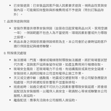
已安裝退貨
：已安裝且因客戶個人因素要求退貨，視商品性質與安
裝內容，可能需扣除整新與拆機費用或不予退貨（特別訂製品除
外）。
7.
品質保證與保固
安裝作業提供標準安裝保固（自簽收日起家電商品30天、家用空調
一年），保固範圍不包含人為不當使用、環境因素影響或外力導致
之損壞。
商品本身之保固依原廠保固條款為主，本公司會於必要時協助客戶
進行保固登記與維修聯繫。
8.
特殊情況處理
無法進場
：門寬、樓梯或電梯限制導致無法搬運，將於現場嘗試替
代方案，並與客戶協商後留存紀錄，如產生費用另行報價收取。
現場安全風險
：
若現場電力不合格、有結構風險或其他安全疑慮，
安裝技術人員將回報本公司並有權停止施工作業。
天災或交通中斷
：遇颱風、地震或交通管制等，依公司緊急應變流
程處理，同步將通知受影響客戶並重新排程。
抵達逾時
：如遇交通或不可抗力之因素影響導致安裝延遲，將會順
延配送及安裝服務，以確保人員安全，敬請耐心等候或聯繫本公司
服務人員協助。
離島配送
：應事先洽詢本公司服務人員協助。