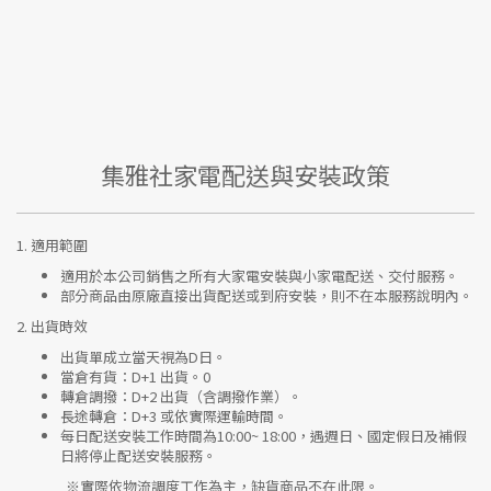
集雅社家電配送與安裝政策
1.
適用範圍
適用於本公司銷售之所有大家電安裝與小家電配送、交付服務。
部分商品由原廠直接出貨配送或到府安裝，則不在本服務說明內。
2.
出貨時效
出貨單成立當天視為D日。
當倉有貨：
D+1 出貨。0
轉倉調撥：
D+2 出貨（含調撥作業）。
長途轉倉：
D+3 或依實際運輸時間。
每日配送安裝工作時間為10:00~ 18:00，遇週日、國定假日及補假
日將停止配送安裝服務。
※實際依物流調度工作為主，缺貨商品不在此限。