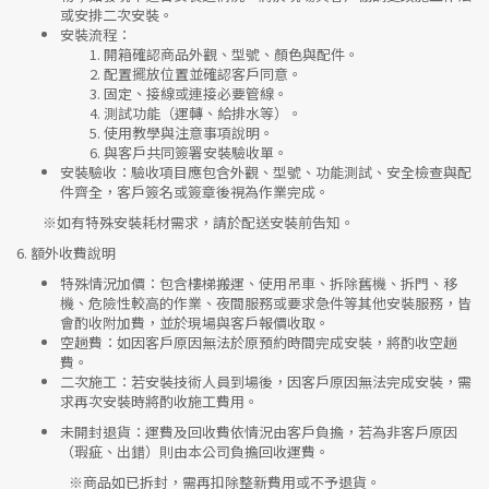
或安排二次安裝。
安裝流程
：
開箱確認商品外觀、型號、顏色與配件。
配置擺放位置並確認客戶同意。
固定、接線或連接必要管線。
測試功能（運轉、給排水等）。
使用教學與注意事項說明。
與客戶共同簽署安裝驗收單。
安裝驗收
：驗收項目應包含外觀、型號、功能測試、安全檢查與配
件齊全，客戶簽名或簽章後視為作業完成。
※如有特殊安裝耗材需求，請於配送安裝前告知。
6.
額外收費說明
特殊情況加價
：包含樓梯搬運、使用吊車、拆除舊機、拆門、移
機、危險性較高的作業、夜間服務或要求急件等其他安裝服務，皆
會酌收附加費，並於現場與客戶報價收取。
空趟費
：如因客戶原因無法於原預約時間完成安裝，將酌收空趟
費。
二次施工
：若安裝技術人員到場後，因客戶原因無法完成安裝，需
求再次安裝時將酌收施工費用。
未開封退貨
：運費及回收費依情況由客戶負擔，若為非客戶原因
（瑕疵、出錯）則由本公司負擔回收運費。
※
商品如已拆封，需再扣除整新費用或不予退貨。