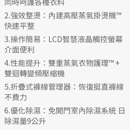
同時呵護各種衣料
2.強效整燙：內建高壓蒸氣掛燙機™
快速平整
3.操作簡易：LCD智慧液晶觸控螢幕
介面便利
4.性能提升：雙重蒸氣衣物護理™ +
雙迴轉變頻壓縮機
5.折疊式褲線管理器：恢復挺直褲線
不費力
6.優化除濕：免開門室內除濕系統 日
除濕量9公升