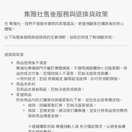
集雅社售後服務與退換貨政策
在
集雅社
，我們不僅提供優質的家電產品，更重視顧客在購買後的安心
體驗。
以下為售後服務與退換貨的主要規範，協助您快速了解相關流程。
退換貨政策
商品使用後不滿意
集雅社專櫃與門市屬於
實體通路，不適用網路購物七日鑑賞期
。商
品完成交付後，若僅因個人不滿意，恕無法退貨或換購。
※
例外狀況：若經 原廠鑑定 屬瑕疵或故障，則可依規範辦理。
商品未拆封
若商品本身無瑕疵，恕無法退貨或換貨。
買錯商品
所有商品均依訂購單向
原廠客製化下單
，並包含出貨準備流程。
退貨
：因屬客製訂單，恕無法直接退貨。
換貨
：若需更換，請洽原訂購專櫃，並支付
原商品物流費用
與
新商品價差金額
。
※建議購買前與
專櫃規劃人員
充分確認需求，以避免後續
產生額外費用。