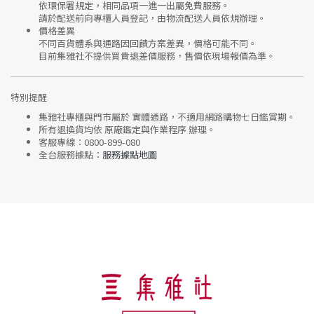
依環保署規定，相同品項
一進一出
屬免費服務。
請於配送前向專櫃人員登記，由物流配送人員依規辦理。
價格差異
不同百貨體系與通路因回饋方案差異，價格可能不同。
目前集雅社
不提供買貴退差價服務
，售價依現場報價為準。
特別提醒
集雅社專櫃與門市屬於
實體通路，不適用網路購物七日鑑賞期
。
所有退換貨均依
原廠鑑定與作業程序
辦理。
客服專線：
0800-899-080
全台服務據點：
服務據點地圖