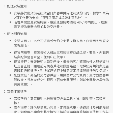
3.
配送安裝通知
安裝將於出貨前或出貨當日與客戶雙向確認預約時間，標準作業為
2個工作天內安排（特殊型商品或遠端地區除外）。
若客戶需變更安裝時間，應於原預約時間前 48 小時內提出，逾期
變更視為重新排程並收取空趟費。
4.
配送到府流程
安裝人員
：由本公司派遣或合約之安裝技術人員，負責商品到府安
裝與驗收。
送貨前檢查
：安裝技術人員出車前須檢查商品型號、數量、外觀包
裝與配件是否齊全，並列印出貨單。
送貨流程
：安裝技術人員到達後，優先向客戶確認收件人與送貨地
址是否正確；搬運前先與客戶確認搬運路徑、電梯使用規範與是否
需臨時拆箱通行，執行搬運過程中留意警示標識與進行防刮保護。
配送責任
：商品於交付客戶前，風險由本公司負責；交付並由客戶
簽收後，視為完成交付程序（若有安裝服務，則以安裝驗收單作為
完成依據）。
5.
安裝作業標準
安裝準備
：安裝技術人員應攜帶必要工具、使用說明書、安裝單
據。
安全檢查
：評估現場電力容量、定位點承重、通道尺寸及可能障礙
物；如發現不適合安裝之情況，將於現場與客戶協調更改施工作法