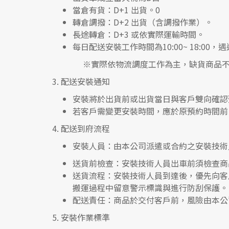
當倉有貨：
D+1 出貨。0
轉倉調撥：
D+2 出貨（含調撥作業）。
長途轉倉：
D+3 或依實際運輸時間。
每日配送安裝工作時間為10:00~ 18:0
※實際依物流調度工作為主，缺貨商品不
3.
配送安裝通知
安裝將於出貨前或出貨當日與客戶雙向確認
若客戶需變更安裝時間，應於原預約時間前 
4.
配送到府流程
安裝人員
：由本公司派遣或合約之安裝技術
送貨前檢查
：安裝技術人員出車前須檢查商
送貨流程
：安裝技術人員到達後，優先向客
搬運過程中留意警示標識與進行防刮保護。
配送責任
：商品於交付客戶前，風險由本公
5.
安裝作業標準