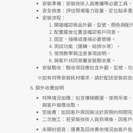
安裝準備
：安裝技術人員應攜帶必要工具、
安全檢查
：評估現場電力容量、定位點承重
安裝流程
：
開箱確認商品外觀、型號、顏色與配
配置擺放位置並確認客戶同意。
固定、接線或連接必要管線。
測試功能（運轉、給排水等）。
使用教學與注意事項說明。
與客戶共同簽署安裝驗收單。
安裝驗收
：驗收項目應包含外觀、型號、功
※如有特殊安裝耗材需求，請於配送安裝前告
6.
額外收費說明
特殊情況加價
：包含樓梯搬運、使用吊車、
與客戶報價收取。
空趟費
：如因客戶原因無法於原預約時間完
二次施工
：若安裝技術人員到場後，因客戶
未開封退貨
：運費及回收費依情況由客戶負