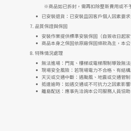
※
商品如已拆封，需再扣除整新費用或不
已安裝退貨
：已安裝且因客戶個人因素要求
7.
品質保證與保固
安裝作業提供標準安裝保固（自簽收日起家
商品本身之保固依原廠保固條款為主，本公
8.
特殊情況處理
無法進場
：門寬、樓梯或電梯限制導致無法
現場安全風險
：
若現場電力不合格、有結構
天災或交通中斷
：遇颱風、地震或交通管制
抵達逾時
：如遇交通或不可抗力之因素影響
離島配送
：應事先洽詢本公司服務人員協助