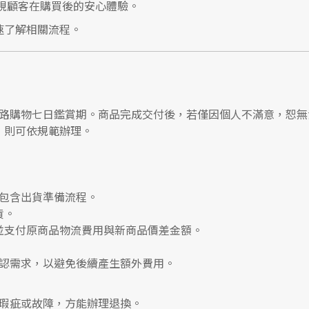
視顧客在購買後的安心體驗。
速了解相關流程。
路購物七日鑑賞期
。商品完成交付後，若僅因個人不滿意，恕無
，則可依規範辦理。
包含出貨準備流程。
貨。
並支付
原商品物流費用
與
新商品價差金額
。
認需求，以避免後續產生額外費用。
瑕疵或故障，方能辦理退換。