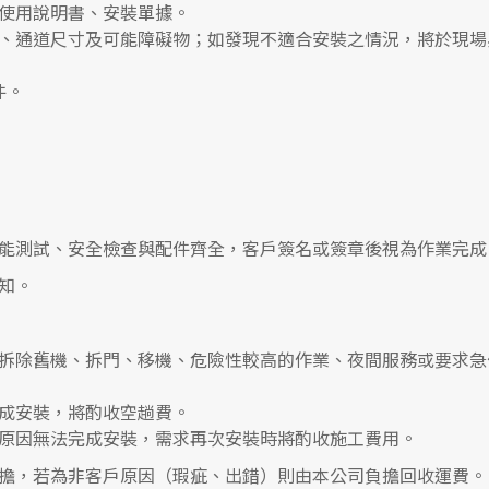
使用說明書、安裝單據。
、通道尺寸及可能障礙物；如發現不適合安裝之情況，將於現場
件。
能測試、安全檢查與配件齊全，客戶簽名或簽章後視為作業完成
知。
拆除舊機、拆門、移機、危險性較高的作業、夜間服務或要求急
成安裝，將酌收空趟費。
原因無法完成安裝，需求再次安裝時將酌收施工費用。
擔，若為非客戶原因（瑕疵、出錯）則由本公司負擔回收運費。