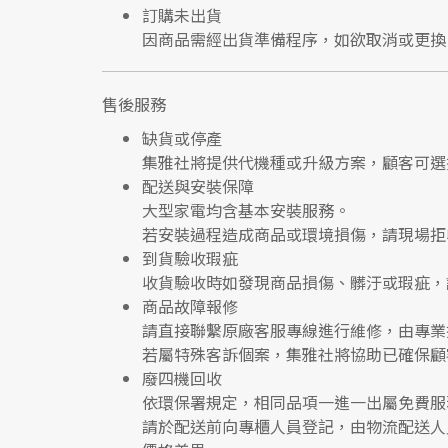
訂購未出貨
因商品需經出貨準備程序，如欲取消或更換
售後服務
缺貨或停產
集雅社將提供
代機種或升級方案
，顧客可選
配送與安裝保障
大型家電均含基本安裝服務。
若安裝過程造成商品或環境損傷，請
現場拒
到貨驗收瑕疵
收貨驗收時如發現商品
損傷、髒汙或瑕疵
，
商品故障報修
請直接聯繫
原廠客服專線
進行維修，由專業
若屬特殊客訴個案，集雅社將協助已確保顧
廢四機回收
依環保署規定，相同品項
一進一出
屬免費服
請於配送前向專櫃人員登記，由物流配送人