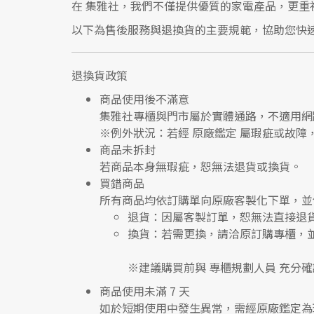
在
集雅社
，我們不僅提供優質的家電產品，更重
以下為售後服務與退換貨的主要規範，協助您快
退換貨政策
商品使用後不滿意
集雅社專櫃與門市屬於
實體通路，不適用網
※
例外狀況：若經 原廠鑑定 屬瑕疵或故障
商品未拆封
若商品本身無瑕疵，恕無法退貨或換貨。
買錯商品
所有商品均依訂購單向
原廠客製化下單
，並
退貨
：因屬客製訂單，恕無法直接退
換貨
：若需更換，請洽原訂購專櫃，
※建議購買前與
專櫃規劃人員
充分確
商品使用未滿 7 天
如於短期使用中發生異常，需經
原廠鑑定
為