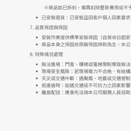
※
商品如已拆封，需再扣除整新費用或不
已安裝退貨
：已安裝且因客戶個人因素要求
7.
品質保證與保固
安裝作業提供標準安裝保固（自簽收日起家
商品本身之保固依原廠保固條款為主，本公
8.
特殊情況處理
無法進場
：門寬、樓梯或電梯限制導致無法
現場安全風險
：
若現場電力不合格、有結構
天災或交通中斷
：遇颱風、地震或交通管制
抵達逾時
：如遇交通或不可抗力之因素影響
離島配送
：應事先洽詢本公司服務人員協助