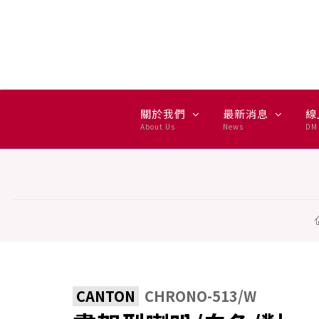
書架型喇叭/白色/對 - CANTO
關於我們
最新消息
線
About Us
News
DM 
CANTON
CHRONO-513/W