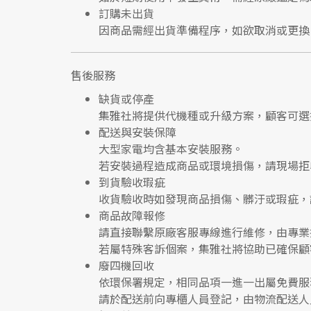
訂購未出貨
因商品需經出貨準備程序，如欲取消或更換
售後服務
缺貨或停產
集雅社將提供
代機種或升級方案
，顧客可選
配送與安裝保障
大型家電均含基本安裝服務。
若安裝過程造成商品或環境損傷，請
現場拒
到貨驗收瑕疵
收貨驗收時如發現商品
損傷、髒汙或瑕疵
，
商品故障報修
請直接聯繫
原廠客服專線
進行維修，由專業
若屬特殊客訴個案，集雅社將協助已確保顧
廢四機回收
依環保署規定，相同品項
一進一出
屬免費服
請於配送前向專櫃人員登記，由物流配送人