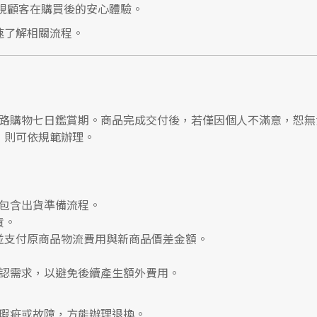
視顧客在購買後的安心體驗。
速了解相關流程。
路購物七日鑑賞期
。商品完成交付後，若僅因個人不滿意，恕無
，則可依規範辦理。
包含出貨準備流程。
貨。
並支付
原商品物流費用
與
新商品價差金額
。
認需求，以避免後續產生額外費用。
瑕疵或故障，方能辦理退換。