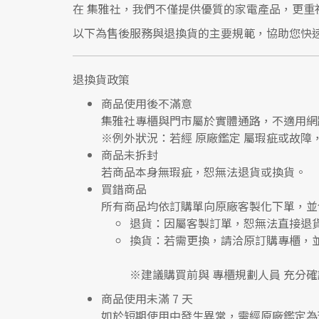
在
集雅社
，我們不僅提供優質的家電產品，更重
以下為售後服務與退換貨的主要規範，協助您快
退換貨政策
商品使用後不滿意
集雅社專櫃與門市屬於
實體通路，不適用網
※
例外狀況：若經 原廠鑑定 屬瑕疵或故障
商品未拆封
若商品本身無瑕疵，恕無法退貨或換貨。
買錯商品
所有商品均依訂購單向
原廠客製化下單
，並
退貨
：因屬客製訂單，恕無法直接退
換貨
：若需更換，請洽原訂購專櫃，
※建議購買前與
專櫃規劃人員
充分確
商品使用未滿 7 天
如於短期使用中發生異常，需經
原廠鑑定
為