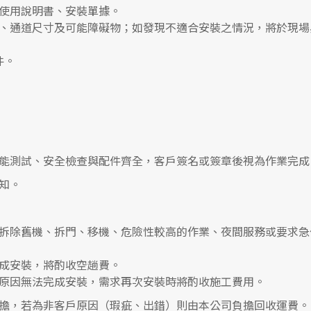
使用說明書、安裝單據。
、通道尺寸及可能障礙物；如發現不適合安裝之情況，將於現場
件。
能測試、安全檢查與配件齊全，客戶簽名或簽章後視為作業完成
知。
拆除舊機、拆門、移機、危險性較高的作業、夜間服務或要求急
成安裝，將酌收空趟費。
原因無法完成安裝，需求再次安裝時將酌收施工費用。
擔，若為非客戶原因（瑕疵、出錯）則由本公司負擔回收運費。