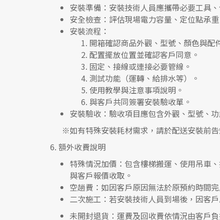
安裝準備
：安裝技術人員應攜帶必要工具、
安全檢查
：評估現場電力容量、定位點承重
安裝流程
：
開箱確認商品外觀、型號、顏色與配
配置擺放位置並確認客戶同意。
固定、接線或連接必要管線。
測試功能（運轉、給排水等）。
使用教學與注意事項說明。
與客戶共同簽署安裝驗收單。
安裝驗收
：驗收項目應包含外觀、型號、功
※如有特殊安裝耗材需求，請於配送安裝前告
6.
額外收費說明
特殊情況加價
：包含樓梯搬運、使用吊車、
與客戶報價收取。
空趟費
：如因客戶原因無法於原預約時間完
二次施工
：若安裝技術人員到場後，因客戶
未開封退貨
：運費及回收費依情況由客戶負