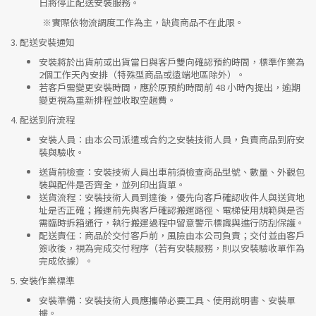
日將停止配送安裝服務。
※實際依物流調度工作為主，缺貨商品不在此限。
3.
配送安裝通知
安裝將於出貨前或出貨當日與客戶雙向確認預約時間，標準作業為
2個工作天內安排（特殊型商品或遠端地區除外）。
若客戶需變更安裝時間，應於原預約時間前 48 小時內提出，逾期
變更視為重新排程並收取空趟費。
4.
配送到府流程
安裝人員
：由本公司派遣或合約之安裝技術人員，負責商品到府安
裝與驗收。
送貨前檢查
：安裝技術人員出車前須檢查商品型號、數量、外觀包
裝與配件是否齊全，並列印出貨單。
送貨流程
：安裝技術人員到達後，優先向客戶確認收件人與送貨地
址是否正確；搬運前先與客戶確認搬運路徑、電梯使用規範與是否
需臨時拆箱通行，執行搬運過程中留意警示標識與進行防刮保護。
配送責任
：商品於交付客戶前，風險由本公司負責；交付並由客戶
簽收後，視為完成交付程序（若有安裝服務，則以安裝驗收單作為
完成依據）。
5.
安裝作業標準
安裝準備
：安裝技術人員應攜帶必要工具、使用說明書、安裝單
據。