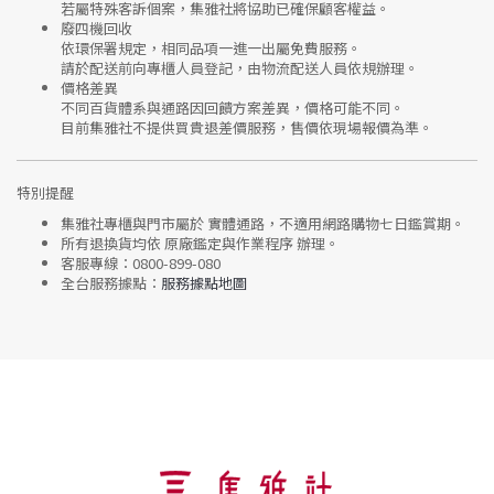
若屬特殊客訴個案，集雅社將協助已確保顧客權益。
廢四機回收
依環保署規定，相同品項
一進一出
屬免費服務。
請於配送前向專櫃人員登記，由物流配送人員依規辦理。
價格差異
不同百貨體系與通路因回饋方案差異，價格可能不同。
目前集雅社
不提供買貴退差價服務
，售價依現場報價為準。
特別提醒
集雅社專櫃與門市屬於
實體通路，不適用網路購物七日鑑賞期
。
所有退換貨均依
原廠鑑定與作業程序
辦理。
客服專線：
0800-899-080
全台服務據點：
服務據點地圖