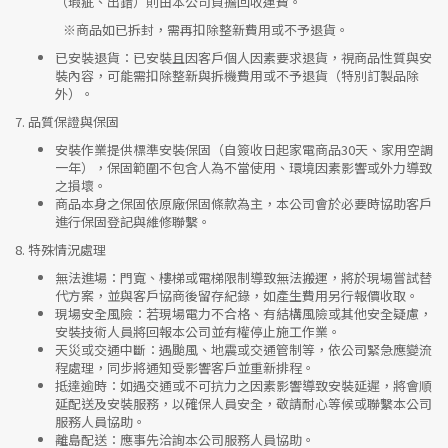
（瑕疵、出錯）則由本公司負擔回收運費。
※
商品如已拆封，需再扣除整新費用或不予退貨。
已安裝退貨
：已安裝且因客戶個人因素要求退貨，視商品性質與安
裝內容，可能需扣除整新與拆機費用或不予退貨（特別訂製品除
外）。
7.
品質保證與保固
安裝作業提供標準安裝保固（自簽收日起家電商品30天、家用空調
一年），保固範圍不包含人為不當使用、環境因素影響或外力導致
之損壞。
商品本身之保固依原廠保固條款為主，本公司會於必要時協助客戶
進行保固登記與維修聯繫。
8.
特殊情況處理
無法進場
：門寬、樓梯或電梯限制導致無法搬運，將於現場嘗試替
代方案，並與客戶協商後留存紀錄，如產生費用另行報價收取。
現場安全風險
：
若現場電力不合格、有結構風險或其他安全疑慮，
安裝技術人員將回報本公司並有權停止施工作業。
天災或交通中斷
：遇颱風、地震或交通管制等，依公司緊急應變流
程處理，同步將通知受影響客戶並重新排程。
抵達逾時
：如遇交通或不可抗力之因素影響導致安裝延遲，將會順
延配送及安裝服務，以確保人員安全，敬請耐心等候或聯繫本公司
服務人員協助。
離島配送
：應事先洽詢本公司服務人員協助。