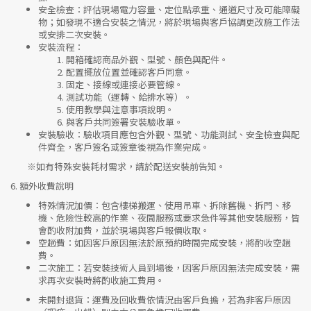
安全檢查
：評估現場電力容量、定位點承重、通道尺寸及可能障礙
物；如發現不適合安裝之情況，將於現場與客戶協調更改施工作法
或安排二次安裝。
安裝流程
：
開箱確認商品外觀、型號、顏色與配件。
配置擺放位置並確認客戶同意。
固定、接線或連接必要管線。
測試功能（運轉、給排水等）。
使用教學與注意事項說明。
與客戶共同簽署安裝驗收單。
安裝驗收
：驗收項目應包含外觀、型號、功能測試、安全檢查與配
件齊全，客戶簽名或簽章後視為作業完成。
※如有特殊安裝耗材需求，請於配送安裝前告知。
6.
額外收費說明
特殊情況加價
：包含樓梯搬運、使用吊車、拆除舊機、拆門、移
機、危險性較高的作業、夜間服務或要求急件等其他安裝服務，皆
會酌收附加費，並於現場與客戶報價收取。
空趟費
：如因客戶原因無法於原預約時間完成安裝，將酌收空趟
費。
二次施工
：若安裝技術人員到場後，因客戶原因無法完成安裝，需
求再次安裝時將酌收施工費用。
未開封退貨
：運費及回收費依情況由客戶負擔，若為非客戶原因