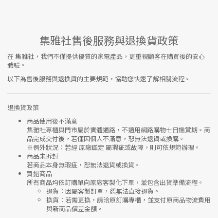
集雅社售後服務與退換貨政策
在
集雅社
，我們不僅提供優質的家電產品，更重視顧客在購買後的安心
體驗。
以下為售後服務與退換貨的主要規範，協助您快速了解相關流程。
退換貨政策
商品使用後不滿意
集雅社專櫃與門市屬於
實體通路，不適用網路購物七日鑑賞期
。商
品完成交付後，若僅因個人不滿意，恕無法退貨或換購。
※
例外狀況：若經 原廠鑑定 屬瑕疵或故障，則可依規範辦理。
商品未拆封
若商品本身無瑕疵，恕無法退貨或換貨。
買錯商品
所有商品均依訂購單向
原廠客製化下單
，並包含出貨準備流程。
退貨
：因屬客製訂單，恕無法直接退貨。
換貨
：若需更換，請洽原訂購專櫃，並支付
原商品物流費用
與
新商品價差金額
。