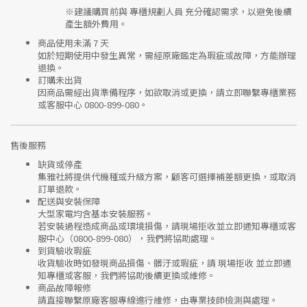
※建議購買前與
專櫃規劃人員
充分確認需求，以避免後續
產生額外費用。
商品使用未滿 7 天
如於短期使用中發生異常，需經
原廠鑑定
為瑕疵或故障，方能辦理
退換。
訂購未出貨
因商品需經出貨準備程序，如欲取消或更換，請立即聯繫
專櫃業務
或
客服中心 0800-899-080
。
售後服務
缺貨或停產
集雅社將提供
代機種或升級方案
，顧客可選擇補差額更換，或取消
訂單退款。
配送與安裝保障
大型家電均含基本安裝服務。
若安裝過程造成商品或環境損傷，請
現場拒收並立即通知專櫃或客
服中心
（0800-899-080），我們將協助處理。
到貨驗收瑕疵
收貨驗收時如發現商品
損傷、髒汙或瑕疵
，請
現場拒收
並立即通
知專櫃或客服，我們將協助後續更換或維修。
商品故障報修
請直接聯繫
原廠客服專線
進行維修，由專業技師檢測與處理。