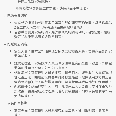
日將停止配送安裝服務。
※實際依物流調度工作為主，缺貨商品不在此限。
3.
配送安裝通知
安裝將於出貨前或出貨當日與客戶雙向確認預約時間，標準作業為
2個工作天內安排（特殊型商品或遠端地區除外）。
若客戶需變更安裝時間，應於原預約時間前 48 小時內提出，逾期
變更視為重新排程並收取空趟費。
4.
配送到府流程
安裝人員
：由本公司派遣或合約之安裝技術人員，負責商品到府安
裝與驗收。
送貨前檢查
：安裝技術人員出車前須檢查商品型號、數量、外觀包
裝與配件是否齊全，並列印出貨單。
送貨流程
：安裝技術人員到達後，優先向客戶確認收件人與送貨地
址是否正確；搬運前先與客戶確認搬運路徑、電梯使用規範與是否
需臨時拆箱通行，執行搬運過程中留意警示標識與進行防刮保護。
配送責任
：商品於交付客戶前，風險由本公司負責；交付並由客戶
簽收後，視為完成交付程序（若有安裝服務，則以安裝驗收單作為
完成依據）。
5.
安裝作業標準
安裝準備
：安裝技術人員應攜帶必要工具、使用說明書、安裝單
據。