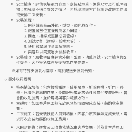
安全檢查
：評估現場電力容量、定位點承重、通道尺寸及可能障礙
物；如發現不適合安裝之情況，將於現場與客戶協調更改施工作法
或安排二次安裝。
安裝流程
：
開箱確認商品外觀、型號、顏色與配件。
配置擺放位置並確認客戶同意。
固定、接線或連接必要管線。
測試功能（運轉、給排水等）。
使用教學與注意事項說明。
與客戶共同簽署安裝驗收單。
安裝驗收
：驗收項目應包含外觀、型號、功能測試、安全檢查與配
件齊全，客戶簽名或簽章後視為作業完成。
※如有特殊安裝耗材需求，請於配送安裝前告知。
6.
額外收費說明
特殊情況加價
：包含樓梯搬運、使用吊車、拆除舊機、拆門、移
機、危險性較高的作業、夜間服務或要求急件等其他安裝服務，皆
會酌收附加費，並於現場與客戶報價收取。
空趟費
：如因客戶原因無法於原預約時間完成安裝，將酌收空趟
費。
二次施工
：若安裝技術人員到場後，因客戶原因無法完成安裝，需
求再次安裝時將酌收施工費用。
未開封退貨
：運費及回收費依情況由客戶負擔，若為非客戶原因