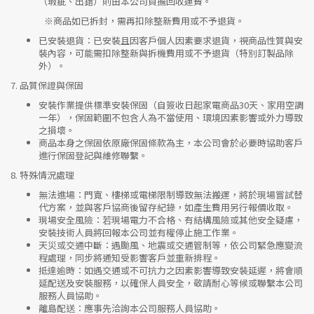
（瑕疵、出錯）則由本公司負擔回收運費。
※
商品如已拆封，需再扣除整新費用或不予退貨。
已安裝退貨
：已安裝且因客戶個人因素要求退貨，視商品性質與安
裝內容，可能需扣除整新與拆機費用或不予退貨（特別訂製品除
外）。
7.
品質保證與保固
安裝作業提供標準安裝保固（自簽收日起家電商品30天、家用空調
一年），保固範圍不包含人為不當使用、環境因素影響或外力導致
之損壞。
商品本身之保固依原廠保固條款為主，本公司會於必要時協助客戶
進行保固登記與維修聯繫。
8.
特殊情況處理
無法進場
：門寬、樓梯或電梯限制導致無法搬運，將於現場嘗試替
代方案，並與客戶協商後留存紀錄，如產生費用另行報價收取。
現場安全風險
：
若現場電力不合格、有結構風險或其他安全疑慮，
安裝技術人員將回報本公司並有權停止施工作業。
天災或交通中斷
：遇颱風、地震或交通管制等，依公司緊急應變流
程處理，同步將通知受影響客戶並重新排程。
抵達逾時
：如遇交通或不可抗力之因素影響導致安裝延遲，將會順
延配送及安裝服務，以確保人員安全，敬請耐心等候或聯繫本公司
服務人員協助。
離島配送
：應事先洽詢本公司服務人員協助。