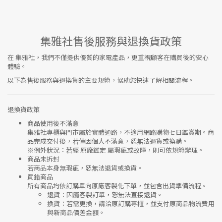
集雅社售後服務與退換貨政策
在
集雅社
，我們不僅提供優質的家電產品，更重視顧客在購買後的安心
體驗。
以下為售後服務與退換貨的主要規範，協助您快速了解相關流程。
退換貨政策
商品使用後不滿意
集雅社專櫃與門市屬於
實體通路，不適用網路購物七日鑑賞期
。商
品完成交付後，若僅因個人不滿意，恕無法退貨或換購。
※
例外狀況：若經 原廠鑑定 屬瑕疵或故障，則可依規範辦理。
商品未拆封
若商品本身無瑕疵，恕無法退貨或換貨。
買錯商品
所有商品均依訂購單向
原廠客製化下單
，並包含出貨準備流程。
退貨
：因屬客製訂單，恕無法直接退貨。
換貨
：若需更換，請洽原訂購專櫃，並支付
原商品物流費用
與
新商品價差金額
。