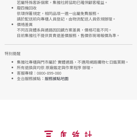
若屬特殊客訴個案，集雅社將協助已確保顧客權益。
廢四機回收
依環保署規定，相同品項
一進一出
屬免費服務。
請於配送前向專櫃人員登記，由物流配送人員依規辦理。
價格差異
不同百貨體系與通路因回饋方案差異，價格可能不同。
目前集雅社
不提供買貴退差價服務
，售價依現場報價為準。
特別提醒
集雅社專櫃與門市屬於
實體通路，不適用網路購物七日鑑賞期
。
所有退換貨均依
原廠鑑定與作業程序
辦理。
客服專線：
0800-899-080
全台服務據點：
服務據點地圖