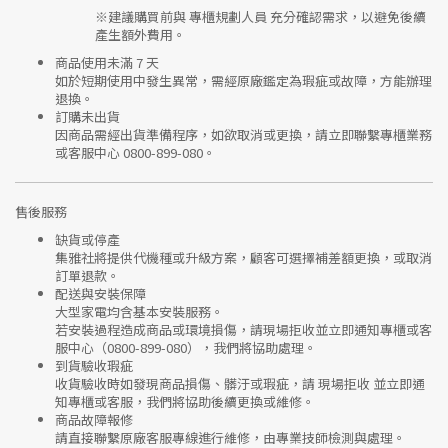
※建議購買前與
專櫃規劃人員
充分確認需求，以避免後續
產生額外費用。
商品使用未滿 7 天
如於短期使用中發生異常，需經
原廠鑑定
為瑕疵或故障，方能辦理
退換。
訂購未出貨
因商品需經出貨準備程序，如欲取消或更換，請立即聯繫
專櫃業務
或
客服中心 0800-899-080
。
售後服務
缺貨或停產
集雅社將提供
代機種或升級方案
，顧客可選擇補差額更換，或取消
訂單退款。
配送與安裝保障
大型家電均含基本安裝服務。
若安裝過程造成商品或環境損傷，請
現場拒收並立即通知專櫃或客
服中心
（0800-899-080），我們將協助處理。
到貨驗收瑕疵
收貨驗收時如發現商品
損傷、髒汙或瑕疵
，請
現場拒收
並立即通
知專櫃或客服，我們將協助後續更換或維修。
商品故障報修
請直接聯繫
原廠客服專線
進行維修，由專業技師檢測與處理。