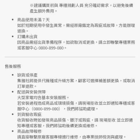
※建議購買前與
專櫃規劃人員
充分確認需求，以避免後續
產生額外費用。
商品使用未滿 7 天
如於短期使用中發生異常，需經
原廠鑑定
為瑕疵或故障，方能辦理
退換。
訂購未出貨
因商品需經出貨準備程序，如欲取消或更換，請立即聯繫
專櫃業務
或
客服中心 0800-899-080
。
售後服務
缺貨或停產
集雅社將提供
代機種或升級方案
，顧客可選擇補差額更換，或取消
訂單退款。
配送與安裝保障
大型家電均含基本安裝服務。
若安裝過程造成商品或環境損傷，請
現場拒收並立即通知專櫃或客
服中心
（0800-899-080），我們將協助處理。
到貨驗收瑕疵
收貨驗收時如發現商品
損傷、髒汙或瑕疵
，請
現場拒收
並立即通
知專櫃或客服，我們將協助後續更換或維修。
商品故障報修
請直接聯繫
原廠客服專線
進行維修，由專業技師檢測與處理。