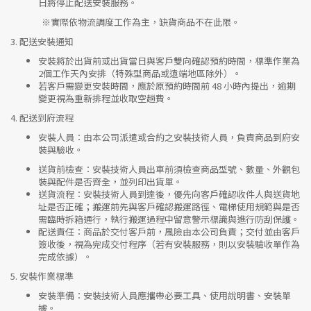
日將停止配送安裝服務。
※實際依物流調度工作為主，缺貨商品不在此限。
3.
配送安裝通知
安裝將於出貨前或出貨當日與客戶雙向確認預約時間，標準作業為
2個工作天內安排（特殊型商品或遠端地區除外）。
若客戶需變更安裝時間，應於原預約時間前 48 小時內提出，逾期
變更視為重新排程並收取空趟費。
4.
配送到府流程
安裝人員
：由本公司派遣或合約之安裝技術人員，負責商品到府安
裝與驗收。
送貨前檢查
：安裝技術人員出車前須檢查商品型號、數量、外觀包
裝與配件是否齊全，並列印出貨單。
送貨流程
：安裝技術人員到達後，優先向客戶確認收件人與送貨地
址是否正確；搬運前先與客戶確認搬運路徑、電梯使用規範與是否
需臨時拆箱通行，執行搬運過程中留意警示標識與進行防刮保護。
配送責任
：商品於交付客戶前，風險由本公司負責；交付並由客戶
簽收後，視為完成交付程序（若有安裝服務，則以安裝驗收單作為
完成依據）。
5.
安裝作業標準
安裝準備
：安裝技術人員應攜帶必要工具、使用說明書、安裝單
據。