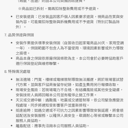
（瑕疵、出錯）則由本公司負擔回收運費。
※
商品如已拆封，需再扣除整新費用或不予退貨。
已安裝退貨
：已安裝且因客戶個人因素要求退貨，視商品性質與安
裝內容，可能需扣除整新與拆機費用或不予退貨（特別訂製品除
外）。
7.
品質保證與保固
安裝作業提供標準安裝保固（自簽收日起家電商品30天、家用空調
一年），保固範圍不包含人為不當使用、環境因素影響或外力導致
之損壞。
商品本身之保固依原廠保固條款為主，本公司會於必要時協助客戶
進行保固登記與維修聯繫。
8.
特殊情況處理
無法進場
：門寬、樓梯或電梯限制導致無法搬運，將於現場嘗試替
代方案，並與客戶協商後留存紀錄，如產生費用另行報價收取。
現場安全風險
：
若現場電力不合格、有結構風險或其他安全疑慮，
安裝技術人員將回報本公司並有權停止施工作業。
天災或交通中斷
：遇颱風、地震或交通管制等，依公司緊急應變流
程處理，同步將通知受影響客戶並重新排程。
抵達逾時
：如遇交通或不可抗力之因素影響導致安裝延遲，將會順
延配送及安裝服務，以確保人員安全，敬請耐心等候或聯繫本公司
服務人員協助。
離島配送
：應事先洽詢本公司服務人員協助。