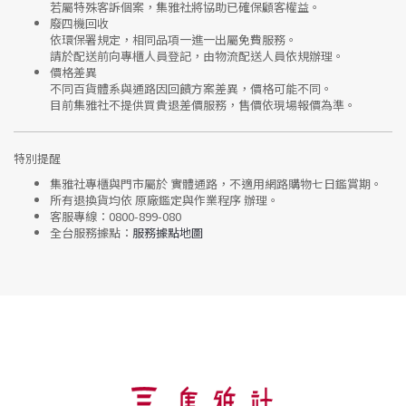
若屬特殊客訴個案，集雅社將協助已確保顧客權益。
廢四機回收
依環保署規定，相同品項
一進一出
屬免費服務。
請於配送前向專櫃人員登記，由物流配送人員依規辦理。
價格差異
不同百貨體系與通路因回饋方案差異，價格可能不同。
目前集雅社
不提供買貴退差價服務
，售價依現場報價為準。
特別提醒
集雅社專櫃與門市屬於
實體通路，不適用網路購物七日鑑賞期
。
所有退換貨均依
原廠鑑定與作業程序
辦理。
客服專線：
0800-899-080
全台服務據點：
服務據點地圖