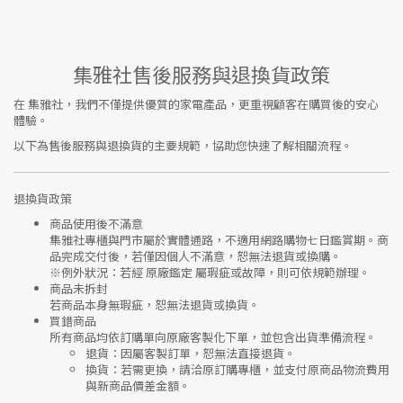
集雅社售後服務與退換貨政策
在
集雅社
，我們不僅提供優質的家電產品，更重視顧客在購買後的安心
體驗。
以下為售後服務與退換貨的主要規範，協助您快速了解相關流程。
退換貨政策
商品使用後不滿意
集雅社專櫃與門市屬於
實體通路，不適用網路購物七日鑑賞期
。商
品完成交付後，若僅因個人不滿意，恕無法退貨或換購。
※
例外狀況：若經 原廠鑑定 屬瑕疵或故障，則可依規範辦理。
商品未拆封
若商品本身無瑕疵，恕無法退貨或換貨。
買錯商品
所有商品均依訂購單向
原廠客製化下單
，並包含出貨準備流程。
退貨
：因屬客製訂單，恕無法直接退貨。
換貨
：若需更換，請洽原訂購專櫃，並支付
原商品物流費用
與
新商品價差金額
。