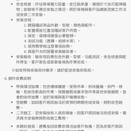
安全檢查
：評估現場電力容量、定位點承重、通道尺寸及可能障礙
物；如發現不適合安裝之情況，將於現場與客戶協調更改施工作法
或安排二次安裝。
安裝流程
：
開箱確認商品外觀、型號、顏色與配件。
配置擺放位置並確認客戶同意。
固定、接線或連接必要管線。
測試功能（運轉、給排水等）。
使用教學與注意事項說明。
與客戶共同簽署安裝驗收單。
安裝驗收
：驗收項目應包含外觀、型號、功能測試、安全檢查與配
件齊全，客戶簽名或簽章後視為作業完成。
※如有特殊安裝耗材需求，請於配送安裝前告知。
6.
額外收費說明
特殊情況加價
：包含樓梯搬運、使用吊車、拆除舊機、拆門、移
機、危險性較高的作業、夜間服務或要求急件等其他安裝服務，皆
會酌收附加費，並於現場與客戶報價收取。
空趟費
：如因客戶原因無法於原預約時間完成安裝，將酌收空趟
費。
二次施工
：若安裝技術人員到場後，因客戶原因無法完成安裝，需
求再次安裝時將酌收施工費用。
未開封退貨
：運費及回收費依情況由客戶負擔，若為非客戶原因