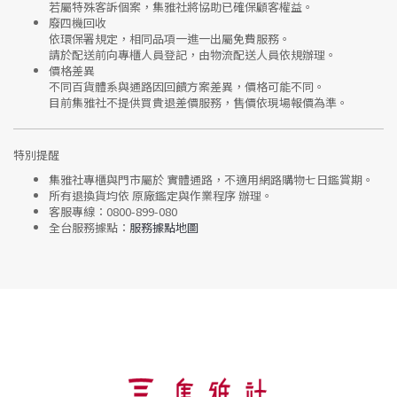
若屬特殊客訴個案，集雅社將協助已確保顧客權益。
廢四機回收
依環保署規定，相同品項
一進一出
屬免費服務。
請於配送前向專櫃人員登記，由物流配送人員依規辦理。
價格差異
不同百貨體系與通路因回饋方案差異，價格可能不同。
目前集雅社
不提供買貴退差價服務
，售價依現場報價為準。
特別提醒
集雅社專櫃與門市屬於
實體通路，不適用網路購物七日鑑賞期
。
所有退換貨均依
原廠鑑定與作業程序
辦理。
客服專線：
0800-899-080
全台服務據點：
服務據點地圖