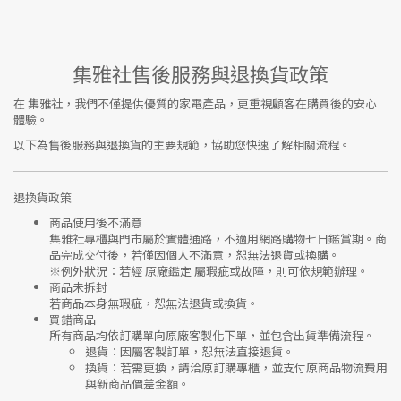
集雅社售後服務與退換貨政策
在
集雅社
，我們不僅提供優質的家電產品，更重視顧客在購買後的安心
體驗。
以下為售後服務與退換貨的主要規範，協助您快速了解相關流程。
退換貨政策
商品使用後不滿意
集雅社專櫃與門市屬於
實體通路，不適用網路購物七日鑑賞期
。商
品完成交付後，若僅因個人不滿意，恕無法退貨或換購。
※
例外狀況：若經 原廠鑑定 屬瑕疵或故障，則可依規範辦理。
商品未拆封
若商品本身無瑕疵，恕無法退貨或換貨。
買錯商品
所有商品均依訂購單向
原廠客製化下單
，並包含出貨準備流程。
退貨
：因屬客製訂單，恕無法直接退貨。
換貨
：若需更換，請洽原訂購專櫃，並支付
原商品物流費用
與
新商品價差金額
。