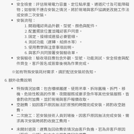
安全檢查
：評估現場電力容量、定位點承重、通道尺寸及可能障礙
物；如發現不適合安裝之情況，將於現場與客戶協調更改施工作法
或安排二次安裝。
安裝流程
：
開箱確認商品外觀、型號、顏色與配件。
配置擺放位置並確認客戶同意。
固定、接線或連接必要管線。
測試功能（運轉、給排水等）。
使用教學與注意事項說明。
與客戶共同簽署安裝驗收單。
安裝驗收
：驗收項目應包含外觀、型號、功能測試、安全檢查與配
件齊全，客戶簽名或簽章後視為作業完成。
※如有特殊安裝耗材需求，請於配送安裝前告知。
6.
額外收費說明
特殊情況加價
：包含樓梯搬運、使用吊車、拆除舊機、拆門、移
機、危險性較高的作業、夜間服務或要求急件等其他安裝服務，皆
會酌收附加費，並於現場與客戶報價收取。
空趟費
：如因客戶原因無法於原預約時間完成安裝，將酌收空趟
費。
二次施工
：若安裝技術人員到場後，因客戶原因無法完成安裝，需
求再次安裝時將酌收施工費用。
未開封退貨
：運費及回收費依情況由客戶負擔，若為非客戶原因