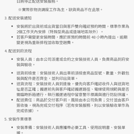
日將停止配送安裝服務。
※實際依物流調度工作為主，缺貨商品不在此限。
3.
配送安裝通知
安裝將於出貨前或出貨當日與客戶雙向確認預約時間，標準作業為
2個工作天內安排（特殊型商品或遠端地區除外）。
若客戶需變更安裝時間，應於原預約時間前 48 小時內提出，逾期
變更視為重新排程並收取空趟費。
4.
配送到府流程
安裝人員
：由本公司派遣或合約之安裝技術人員，負責商品到府安
裝與驗收。
送貨前檢查
：安裝技術人員出車前須檢查商品型號、數量、外觀包
裝與配件是否齊全，並列印出貨單。
送貨流程
：安裝技術人員到達後，優先向客戶確認收件人與送貨地
址是否正確；搬運前先與客戶確認搬運路徑、電梯使用規範與是否
需臨時拆箱通行，執行搬運過程中留意警示標識與進行防刮保護。
配送責任
：商品於交付客戶前，風險由本公司負責；交付並由客戶
簽收後，視為完成交付程序（若有安裝服務，則以安裝驗收單作為
完成依據）。
5.
安裝作業標準
安裝準備
：安裝技術人員應攜帶必要工具、使用說明書、安裝單
據。