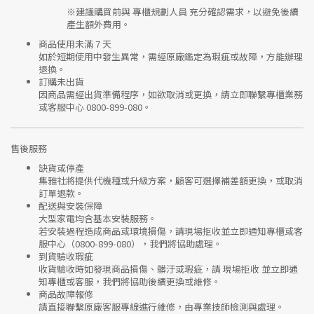
※建議購買前與
專櫃規劃人員
充分確認需求，以避免後續
產生額外費用。
商品使用未滿 7 天
如於短期使用中發生異常，需經
原廠鑑定
為瑕疵或故障，方能辦理
退換。
訂購未出貨
因商品需經出貨準備程序，如欲取消或更換，請立即聯繫
專櫃業務
或
客服中心 0800-899-080
。
售後服務
缺貨或停產
集雅社將提供
代機種或升級方案
，顧客可選擇補差額更換，或取消
訂單退款。
配送與安裝保障
大型家電均含基本安裝服務。
若安裝過程造成商品或環境損傷，請
現場拒收並立即通知專櫃或客
服中心
（0800-899-080），我們將協助處理。
到貨驗收瑕疵
收貨驗收時如發現商品
損傷、髒汙或瑕疵
，請
現場拒收
並立即通
知專櫃或客服，我們將協助後續更換或維修。
商品故障報修
請直接聯繫
原廠客服專線
進行維修，由專業技師檢測與處理。