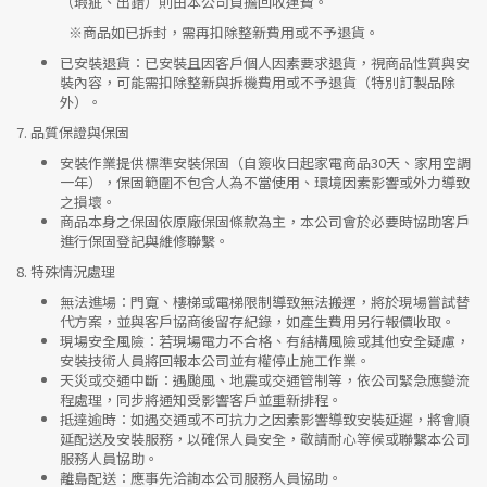
（瑕疵、出錯）則由本公司負擔回收運費。
※
商品如已拆封，需再扣除整新費用或不予退貨。
已安裝退貨
：已安裝且因客戶個人因素要求退貨，視商品性質與安
裝內容，可能需扣除整新與拆機費用或不予退貨（特別訂製品除
外）。
7.
品質保證與保固
安裝作業提供標準安裝保固（自簽收日起家電商品30天、家用空調
一年），保固範圍不包含人為不當使用、環境因素影響或外力導致
之損壞。
商品本身之保固依原廠保固條款為主，本公司會於必要時協助客戶
進行保固登記與維修聯繫。
8.
特殊情況處理
無法進場
：門寬、樓梯或電梯限制導致無法搬運，將於現場嘗試替
代方案，並與客戶協商後留存紀錄，如產生費用另行報價收取。
現場安全風險
：
若現場電力不合格、有結構風險或其他安全疑慮，
安裝技術人員將回報本公司並有權停止施工作業。
天災或交通中斷
：遇颱風、地震或交通管制等，依公司緊急應變流
程處理，同步將通知受影響客戶並重新排程。
抵達逾時
：如遇交通或不可抗力之因素影響導致安裝延遲，將會順
延配送及安裝服務，以確保人員安全，敬請耐心等候或聯繫本公司
服務人員協助。
離島配送
：應事先洽詢本公司服務人員協助。