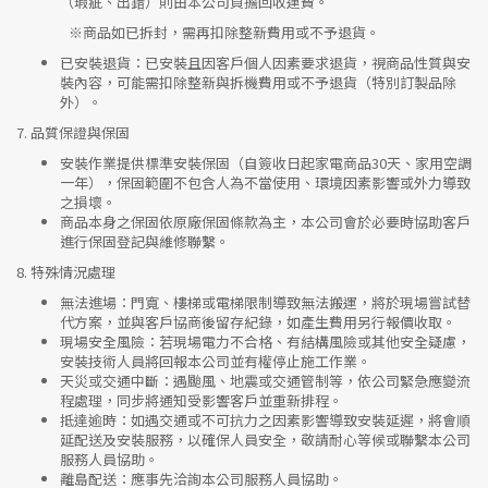
（瑕疵、出錯）則由本公司負擔回收運費。
※
商品如已拆封，需再扣除整新費用或不予退貨。
已安裝退貨
：已安裝且因客戶個人因素要求退貨，視商品性質與安
裝內容，可能需扣除整新與拆機費用或不予退貨（特別訂製品除
外）。
7.
品質保證與保固
安裝作業提供標準安裝保固（自簽收日起家電商品30天、家用空調
一年），保固範圍不包含人為不當使用、環境因素影響或外力導致
之損壞。
商品本身之保固依原廠保固條款為主，本公司會於必要時協助客戶
進行保固登記與維修聯繫。
8.
特殊情況處理
無法進場
：門寬、樓梯或電梯限制導致無法搬運，將於現場嘗試替
代方案，並與客戶協商後留存紀錄，如產生費用另行報價收取。
現場安全風險
：
若現場電力不合格、有結構風險或其他安全疑慮，
安裝技術人員將回報本公司並有權停止施工作業。
天災或交通中斷
：遇颱風、地震或交通管制等，依公司緊急應變流
程處理，同步將通知受影響客戶並重新排程。
抵達逾時
：如遇交通或不可抗力之因素影響導致安裝延遲，將會順
延配送及安裝服務，以確保人員安全，敬請耐心等候或聯繫本公司
服務人員協助。
離島配送
：應事先洽詢本公司服務人員協助。