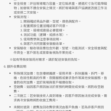
安全檢查
：評估現場電力容量、定位點承重、通道尺寸及可能障礙
物；如發現不適合安裝之情況，將於現場與客戶協調更改施工作法
或安排二次安裝。
安裝流程
：
開箱確認商品外觀、型號、顏色與配件。
配置擺放位置並確認客戶同意。
固定、接線或連接必要管線。
測試功能（運轉、給排水等）。
使用教學與注意事項說明。
與客戶共同簽署安裝驗收單。
安裝驗收
：驗收項目應包含外觀、型號、功能測試、安全檢查與配
件齊全，客戶簽名或簽章後視為作業完成。
※如有特殊安裝耗材需求，請於配送安裝前告知。
6.
額外收費說明
特殊情況加價
：包含樓梯搬運、使用吊車、拆除舊機、拆門、移
機、危險性較高的作業、夜間服務或要求急件等其他安裝服務，皆
會酌收附加費，並於現場與客戶報價收取。
空趟費
：如因客戶原因無法於原預約時間完成安裝，將酌收空趟
費。
二次施工
：若安裝技術人員到場後，因客戶原因無法完成安裝，需
求再次安裝時將酌收施工費用。
未開封退貨
：運費及回收費依情況由客戶負擔，若為非客戶原因