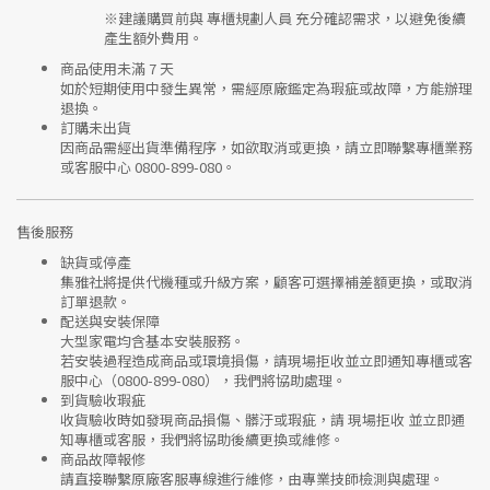
※建議購買前與
專櫃規劃人員
充分確認需求，以避免後續
產生額外費用。
商品使用未滿 7 天
如於短期使用中發生異常，需經
原廠鑑定
為瑕疵或故障，方能辦理
退換。
訂購未出貨
因商品需經出貨準備程序，如欲取消或更換，請立即聯繫
專櫃業務
或
客服中心 0800-899-080
。
售後服務
缺貨或停產
集雅社將提供
代機種或升級方案
，顧客可選擇補差額更換，或取消
訂單退款。
配送與安裝保障
大型家電均含基本安裝服務。
若安裝過程造成商品或環境損傷，請
現場拒收並立即通知專櫃或客
服中心
（0800-899-080），我們將協助處理。
到貨驗收瑕疵
收貨驗收時如發現商品
損傷、髒汙或瑕疵
，請
現場拒收
並立即通
知專櫃或客服，我們將協助後續更換或維修。
商品故障報修
請直接聯繫
原廠客服專線
進行維修，由專業技師檢測與處理。