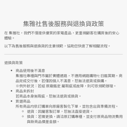
集雅社售後服務與退換貨政策
在
集雅社
，我們不僅提供優質的家電產品，更重視顧客在購買後的安心
體驗。
以下為售後服務與退換貨的主要規範，協助您快速了解相關流程。
退換貨政策
商品使用後不滿意
集雅社專櫃與門市屬於
實體通路，不適用網路購物七日鑑賞期
。商
品完成交付後，若僅因個人不滿意，恕無法退貨或換購。
※
例外狀況：若經 原廠鑑定 屬瑕疵或故障，則可依規範辦理。
商品未拆封
若商品本身無瑕疵，恕無法退貨或換貨。
買錯商品
所有商品均依訂購單向
原廠客製化下單
，並包含出貨準備流程。
退貨
：因屬客製訂單，恕無法直接退貨。
換貨
：若需更換，請洽原訂購專櫃，並支付
原商品物流費用
與
新商品價差金額
。