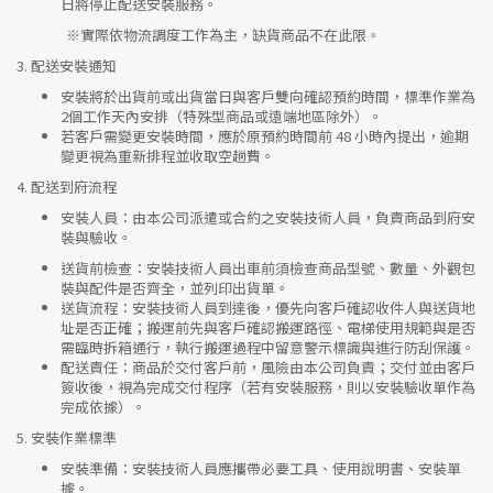
日將停止配送安裝服務。
※實際依物流調度工作為主，缺貨商品不在此限。
3.
配送安裝通知
安裝將於出貨前或出貨當日與客戶雙向確認預約時間，標準作業為
2個工作天內安排（特殊型商品或遠端地區除外）。
若客戶需變更安裝時間，應於原預約時間前 48 小時內提出，逾期
變更視為重新排程並收取空趟費。
4.
配送到府流程
安裝人員
：由本公司派遣或合約之安裝技術人員，負責商品到府安
裝與驗收。
送貨前檢查
：安裝技術人員出車前須檢查商品型號、數量、外觀包
裝與配件是否齊全，並列印出貨單。
送貨流程
：安裝技術人員到達後，優先向客戶確認收件人與送貨地
址是否正確；搬運前先與客戶確認搬運路徑、電梯使用規範與是否
需臨時拆箱通行，執行搬運過程中留意警示標識與進行防刮保護。
配送責任
：商品於交付客戶前，風險由本公司負責；交付並由客戶
簽收後，視為完成交付程序（若有安裝服務，則以安裝驗收單作為
完成依據）。
5.
安裝作業標準
安裝準備
：安裝技術人員應攜帶必要工具、使用說明書、安裝單
據。