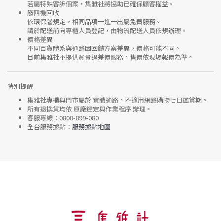
若屬特殊客訴個案，集雅社將協助已確保顧客權益。
廢四機回收
依環保署規定，相同品項
一進一出
屬免費服務。
請於配送前向專櫃人員登記，由物流配送人員依規辦理。
價格差異
不同百貨體系與通路因回饋方案差異，價格可能不同。
目前集雅社
不提供買貴退差價服務
，售價依現場報價為準。
特別提醒
集雅社專櫃與門市屬於
實體通路，不適用網路購物七日鑑賞期
。
所有退換貨均依
原廠鑑定與作業程序
辦理。
客服專線：
0800-899-080
全台服務據點：
服務據點地圖