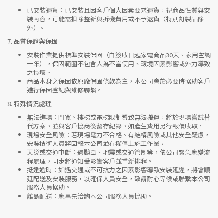
已安裝退貨
：已安裝且因客戶個人因素要求退貨，視商品性質與安
裝內容，可能需扣除整新與拆機費用或不予退貨（特別訂製品除
外）。
7.
品質保證與保固
安裝作業提供標準安裝保固（自簽收日起家電商品30天、家用空調
一年），保固範圍不包含人為不當使用、環境因素影響或外力導致
之損壞。
商品本身之保固依原廠保固條款為主，本公司會於必要時協助客戶
進行保固登記與維修聯繫。
8.
特殊情況處理
無法進場
：門寬、樓梯或電梯限制導致無法搬運，將於現場嘗試替
代方案，並與客戶協商後留存紀錄，如產生費用另行報價收取。
現場安全風險
：
若現場電力不合格、有結構風險或其他安全疑慮，
安裝技術人員將回報本公司並有權停止施工作業。
天災或交通中斷
：遇颱風、地震或交通管制等，依公司緊急應變流
程處理，同步將通知受影響客戶並重新排程。
抵達逾時
：如遇交通或不可抗力之因素影響導致安裝延遲，將會順
延配送及安裝服務，以確保人員安全，敬請耐心等候或聯繫本公司
服務人員協助。
離島配送
：應事先洽詢本公司服務人員協助。