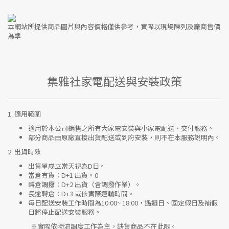
本網站所提供商品圖片與內容價格僅供參考，實際以現場陳列及廠商售價
為準
集雅社家電配送與安裝政策
1.
適用範圍
適用於本公司銷售之所有大家電安裝與小家電配送、交付服務。
部分商品由原廠直接出貨配送或到府安裝，則不在本服務說明內。
2.
出貨時效
出貨單成立當天視為D日。
當倉有貨：
D+1 出貨。0
轉倉調撥：
D+2 出貨（含調撥作業）。
長途轉倉：
D+3 或依實際運輸時間。
每日配送安裝工作時間為10:00~ 18:00，遇週日、國定假日及補假
日將停止配送安裝服務。
※實際依物流調度工作為主，缺貨商品不在此限。