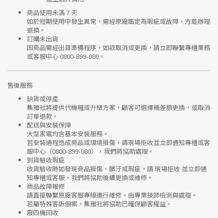
商品使用未滿 7 天
如於短期使用中發生異常，需經
原廠鑑定
為瑕疵或故障，方能辦理
退換。
訂購未出貨
因商品需經出貨準備程序，如欲取消或更換，請立即聯繫
專櫃業務
或
客服中心 0800-899-080
。
售後服務
缺貨或停產
集雅社將提供
代機種或升級方案
，顧客可選擇補差額更換，或取消
訂單退款。
配送與安裝保障
大型家電均含基本安裝服務。
若安裝過程造成商品或環境損傷，請
現場拒收並立即通知專櫃或客
服中心
（0800-899-080），我們將協助處理。
到貨驗收瑕疵
收貨驗收時如發現商品
損傷、髒汙或瑕疵
，請
現場拒收
並立即通
知專櫃或客服，我們將協助後續更換或維修。
商品故障報修
請直接聯繫
原廠客服專線
進行維修，由專業技師檢測與處理。
若屬特殊客訴個案，集雅社將協助已確保顧客權益。
廢四機回收