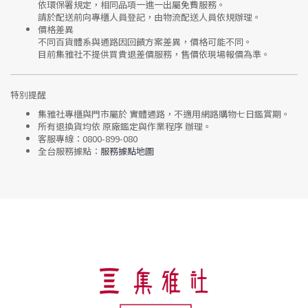
依環保署規定，相同品項
一進一出
屬免費服務。
請於配送前向專櫃人員登記，由物流配送人員依規辦理。
價格差異
不同百貨體系與通路因回饋方案差異，價格可能不同。
目前集雅社
不提供買貴退差價服務
，售價依現場報價為準。
特別提醒
集雅社專櫃與門市屬於
實體通路，不適用網路購物七日鑑賞期
。
所有退換貨均依
原廠鑑定與作業程序
辦理。
客服專線：
0800-899-080
全台服務據點：
服務據點地圖