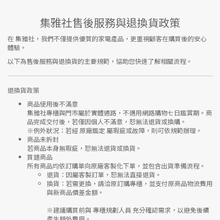
集雅社售後服務與退換貨政策
在
集雅社
，我們不僅提供優質的家電產品，更重視顧客在購買後的安心
體驗。
以下為售後服務與退換貨的主要規範，協助您快速了解相關流程。
退換貨政策
商品使用後不滿意
集雅社專櫃與門市屬於
實體通路，不適用網路購物七日鑑賞期
。商
品完成交付後，若僅因個人不滿意，恕無法退貨或換購。
※
例外狀況：若經 原廠鑑定 屬瑕疵或故障，則可依規範辦理。
商品未拆封
若商品本身無瑕疵，恕無法退貨或換貨。
買錯商品
所有商品均依訂購單向
原廠客製化下單
，並包含出貨準備流程。
退貨
：因屬客製訂單，恕無法直接退貨。
換貨
：若需更換，請洽原訂購專櫃，並支付
原商品物流費用
與
新商品價差金額
。
※建議購買前與
專櫃規劃人員
充分確認需求，以避免後續
產生額外費用。