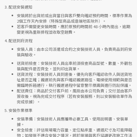
3.
配送安裝通知
安裝將於出貨前或出貨當日與客戶雙向確認預約時間，標準作業為
2個工作天內安排（特殊型商品或遠端地區除外）。
若客戶需變更安裝時間，應於原預約時間前 48 小時內提出，逾期
變更視為重新排程並收取空趟費。
4.
配送到府流程
安裝人員
：由本公司派遣或合約之安裝技術人員，負責商品到府安
裝與驗收。
送貨前檢查
：安裝技術人員出車前須檢查商品型號、數量、外觀包
裝與配件是否齊全，並列印出貨單。
送貨流程
：安裝技術人員到達後，優先向客戶確認收件人與送貨地
址是否正確；搬運前先與客戶確認搬運路徑、電梯使用規範與是否
需臨時拆箱通行，執行搬運過程中留意警示標識與進行防刮保護。
配送責任
：商品於交付客戶前，風險由本公司負責；交付並由客戶
簽收後，視為完成交付程序（若有安裝服務，則以安裝驗收單作為
完成依據）。
5.
安裝作業標準
安裝準備
：安裝技術人員應攜帶必要工具、使用說明書、安裝單
據。
安全檢查
：評估現場電力容量、定位點承重、通道尺寸及可能障礙
物；如發現不適合安裝之情況，將於現場與客戶協調更改施工作法