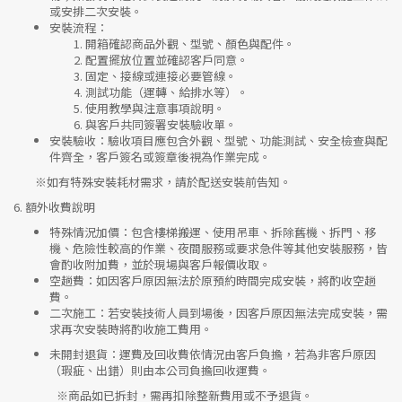
或安排二次安裝。
安裝流程
：
開箱確認商品外觀、型號、顏色與配件。
配置擺放位置並確認客戶同意。
固定、接線或連接必要管線。
測試功能（運轉、給排水等）。
使用教學與注意事項說明。
與客戶共同簽署安裝驗收單。
安裝驗收
：驗收項目應包含外觀、型號、功能測試、安全檢查與配
件齊全，客戶簽名或簽章後視為作業完成。
※如有特殊安裝耗材需求，請於配送安裝前告知。
6.
額外收費說明
特殊情況加價
：包含樓梯搬運、使用吊車、拆除舊機、拆門、移
機、危險性較高的作業、夜間服務或要求急件等其他安裝服務，皆
會酌收附加費，並於現場與客戶報價收取。
空趟費
：如因客戶原因無法於原預約時間完成安裝，將酌收空趟
費。
二次施工
：若安裝技術人員到場後，因客戶原因無法完成安裝，需
求再次安裝時將酌收施工費用。
未開封退貨
：運費及回收費依情況由客戶負擔，若為非客戶原因
（瑕疵、出錯）則由本公司負擔回收運費。
※
商品如已拆封，需再扣除整新費用或不予退貨。