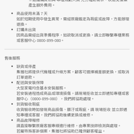
產生額外費用。
商品使用未滿 7 天
如於短期使用中發生異常，需經
原廠鑑定
為瑕疵或故障，方能辦理
退換。
訂購未出貨
因商品需經出貨準備程序，如欲取消或更換，請立即聯繫
專櫃業務
或
客服中心 0800-899-080
。
售後服務
缺貨或停產
集雅社將提供
代機種或升級方案
，顧客可選擇補差額更換，或取消
訂單退款。
配送與安裝保障
大型家電均含基本安裝服務。
若安裝過程造成商品或環境損傷，請
現場拒收並立即通知專櫃或客
服中心
（0800-899-080），我們將協助處理。
到貨驗收瑕疵
收貨驗收時如發現商品
損傷、髒汙或瑕疵
，請
現場拒收
並立即通
知專櫃或客服，我們將協助後續更換或維修。
商品故障報修
請直接聯繫
原廠客服專線
進行維修，由專業技師檢測與處理。
若屬特殊客訴個案，集雅社將協助已確保顧客權益。