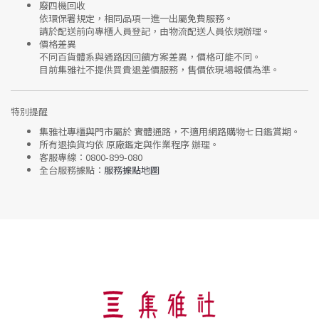
廢四機回收
依環保署規定，相同品項
一進一出
屬免費服務。
請於配送前向專櫃人員登記，由物流配送人員依規辦理。
價格差異
不同百貨體系與通路因回饋方案差異，價格可能不同。
目前集雅社
不提供買貴退差價服務
，售價依現場報價為準。
特別提醒
集雅社專櫃與門市屬於
實體通路，不適用網路購物七日鑑賞期
。
所有退換貨均依
原廠鑑定與作業程序
辦理。
客服專線：
0800-899-080
全台服務據點：
服務據點地圖