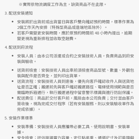
※實際依物流調度工作為主，缺貨商品不在此限。
3.
配送安裝通知
安裝將於出貨前或出貨當日與客戶雙向確認預約時間，標準作業為
2個工作天內安排（特殊型商品或遠端地區除外）。
若客戶需變更安裝時間，應於原預約時間前 48 小時內提出，逾期
變更視為重新排程並收取空趟費。
4.
配送到府流程
安裝人員
：由本公司派遣或合約之安裝技術人員，負責商品到府安
裝與驗收。
送貨前檢查
：安裝技術人員出車前須檢查商品型號、數量、外觀包
裝與配件是否齊全，並列印出貨單。
送貨流程
：安裝技術人員到達後，優先向客戶確認收件人與送貨地
址是否正確；搬運前先與客戶確認搬運路徑、電梯使用規範與是否
需臨時拆箱通行，執行搬運過程中留意警示標識與進行防刮保護。
配送責任
：商品於交付客戶前，風險由本公司負責；交付並由客戶
簽收後，視為完成交付程序（若有安裝服務，則以安裝驗收單作為
完成依據）。
5.
安裝作業標準
安裝準備
：安裝技術人員應攜帶必要工具、使用說明書、安裝單
據。
安全檢查
：評估現場電力容量、定位點承重、通道尺寸及可能障礙