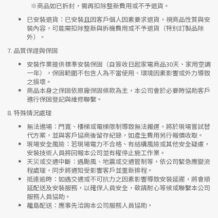
※
商品如已拆封，需再扣除整新費用或不予退貨。
已安裝退貨
：已安裝且因客戶個人因素要求退貨，視商品性質與安
裝內容，可能需扣除整新與拆機費用或不予退貨（特別訂製品除
外）。
7.
品質保證與保固
安裝作業提供標準安裝保固（自簽收日起家電商品30天、家用空調
一年），保固範圍不包含人為不當使用、環境因素影響或外力導致
之損壞。
商品本身之保固依原廠保固條款為主，本公司會於必要時協助客戶
進行保固登記與維修聯繫。
8.
特殊情況處理
無法進場
：門寬、樓梯或電梯限制導致無法搬運，將於現場嘗試替
代方案，並與客戶協商後留存紀錄，如產生費用另行報價收取。
現場安全風險
：
若現場電力不合格、有結構風險或其他安全疑慮，
安裝技術人員將回報本公司並有權停止施工作業。
天災或交通中斷
：遇颱風、地震或交通管制等，依公司緊急應變流
程處理，同步將通知受影響客戶並重新排程。
抵達逾時
：如遇交通或不可抗力之因素影響導致安裝延遲，將會順
延配送及安裝服務，以確保人員安全，敬請耐心等候或聯繫本公司
服務人員協助。
離島配送
：應事先洽詢本公司服務人員協助。