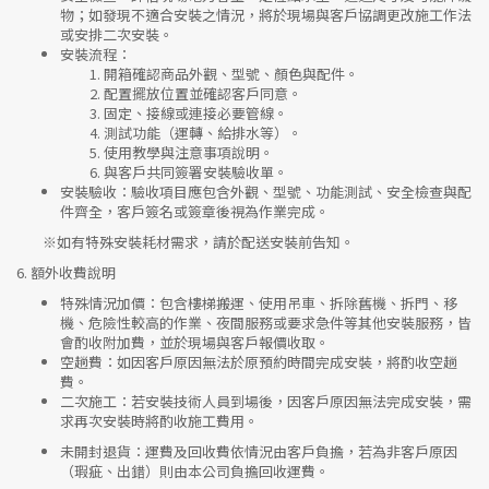
物；如發現不適合安裝之情況，將於現場與客戶協調更改施工作法
或安排二次安裝。
安裝流程
：
開箱確認商品外觀、型號、顏色與配件。
配置擺放位置並確認客戶同意。
固定、接線或連接必要管線。
測試功能（運轉、給排水等）。
使用教學與注意事項說明。
與客戶共同簽署安裝驗收單。
安裝驗收
：驗收項目應包含外觀、型號、功能測試、安全檢查與配
件齊全，客戶簽名或簽章後視為作業完成。
※如有特殊安裝耗材需求，請於配送安裝前告知。
6.
額外收費說明
特殊情況加價
：包含樓梯搬運、使用吊車、拆除舊機、拆門、移
機、危險性較高的作業、夜間服務或要求急件等其他安裝服務，皆
會酌收附加費，並於現場與客戶報價收取。
空趟費
：如因客戶原因無法於原預約時間完成安裝，將酌收空趟
費。
二次施工
：若安裝技術人員到場後，因客戶原因無法完成安裝，需
求再次安裝時將酌收施工費用。
未開封退貨
：運費及回收費依情況由客戶負擔，若為非客戶原因
（瑕疵、出錯）則由本公司負擔回收運費。