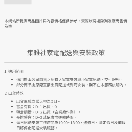
本網站所提供商品圖片與內容價格僅供參考，實際以現場陳列及廠商售價
為準
集雅社家電配送與安裝政策
1.
適用範圍
適用於本公司銷售之所有大家電安裝與小家電配送、交付服務。
部分商品由原廠直接出貨配送或到府安裝，則不在本服務說明內。
2.
出貨時效
出貨單成立當天視為D日。
當倉有貨：
D+1 出貨。0
轉倉調撥：
D+2 出貨（含調撥作業）。
長途轉倉：
D+3 或依實際運輸時間。
每日配送安裝工作時間為10:00~ 18:00，遇週日、國定假日及補假
日將停止配送安裝服務。