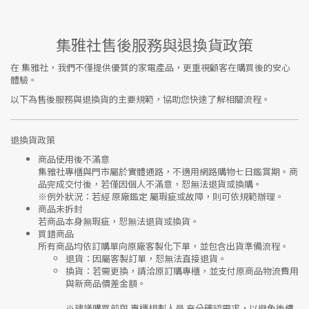
集雅社售後服務與退換貨政策
在
集雅社
，我們不僅提供優質的家電產品，更重視顧客在購買後的安心
體驗。
以下為售後服務與退換貨的主要規範，協助您快速了解相關流程。
退換貨政策
商品使用後不滿意
集雅社專櫃與門市屬於
實體通路，不適用網路購物七日鑑賞期
。商
品完成交付後，若僅因個人不滿意，恕無法退貨或換購。
※
例外狀況：若經 原廠鑑定 屬瑕疵或故障，則可依規範辦理。
商品未拆封
若商品本身無瑕疵，恕無法退貨或換貨。
買錯商品
所有商品均依訂購單向
原廠客製化下單
，並包含出貨準備流程。
退貨
：因屬客製訂單，恕無法直接退貨。
換貨
：若需更換，請洽原訂購專櫃，並支付
原商品物流費用
與
新商品價差金額
。
※建議購買前與
專櫃規劃人員
充分確認需求，以避免後續