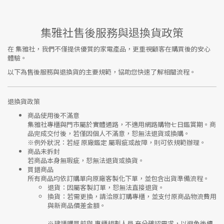
集雅社售後服務與退換貨政策
在
集雅社
，我們不僅提供優質的家電產品，更重視顧客在購買後的安心
體驗。
以下為售後服務與退換貨的主要規範，協助您快速了解相關流程。
退換貨政策
商品使用後不滿意
集雅社專櫃與門市屬於
實體通路，不適用網路購物七日鑑賞期
。商
品完成交付後，若僅因個人不滿意，恕無法退貨或換購。
※
例外狀況：若經 原廠鑑定 屬瑕疵或故障，則可依規範辦理。
商品未拆封
若商品本身無瑕疵，恕無法退貨或換貨。
買錯商品
所有商品均依訂購單向
原廠客製化下單
，並包含出貨準備流程。
退貨
：因屬客製訂單，恕無法直接退貨。
換貨
：若需更換，請洽原訂購專櫃，並支付
原商品物流費用
與
新商品價差金額
。
※建議購買前與
專櫃規劃人員
充分確認需求，以避免後續