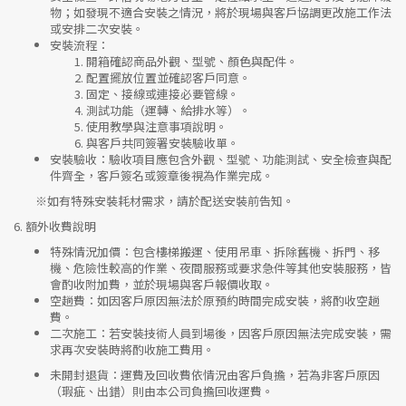
物；如發現不適合安裝之情況，將於現場與客戶協調更改施工作法
或安排二次安裝。
安裝流程
：
開箱確認商品外觀、型號、顏色與配件。
配置擺放位置並確認客戶同意。
固定、接線或連接必要管線。
測試功能（運轉、給排水等）。
使用教學與注意事項說明。
與客戶共同簽署安裝驗收單。
安裝驗收
：驗收項目應包含外觀、型號、功能測試、安全檢查與配
件齊全，客戶簽名或簽章後視為作業完成。
※如有特殊安裝耗材需求，請於配送安裝前告知。
6.
額外收費說明
特殊情況加價
：包含樓梯搬運、使用吊車、拆除舊機、拆門、移
機、危險性較高的作業、夜間服務或要求急件等其他安裝服務，皆
會酌收附加費，並於現場與客戶報價收取。
空趟費
：如因客戶原因無法於原預約時間完成安裝，將酌收空趟
費。
二次施工
：若安裝技術人員到場後，因客戶原因無法完成安裝，需
求再次安裝時將酌收施工費用。
未開封退貨
：運費及回收費依情況由客戶負擔，若為非客戶原因
（瑕疵、出錯）則由本公司負擔回收運費。