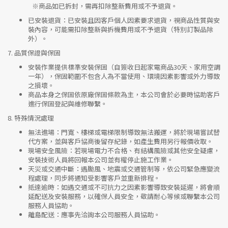
※
商品如已拆封，需再扣除整新費用或不予退貨。
已安裝退貨
：已安裝且因客戶個人因素要求退貨，視商品性質與安
裝內容，可能需扣除整新與拆機費用或不予退貨（特別訂製品除
外）。
7.
品質保證與保固
安裝作業提供標準安裝保固（自簽收日起家電商品30天、家用空調
一年），保固範圍不包含人為不當使用、環境因素影響或外力導致
之損壞。
商品本身之保固依原廠保固條款為主，本公司會於必要時協助客戶
進行保固登記與維修聯繫。
8.
特殊情況處理
無法進場
：門寬、樓梯或電梯限制導致無法搬運，將於現場嘗試替
代方案，並與客戶協商後留存紀錄，如產生費用另行報價收取。
現場安全風險
：
若現場電力不合格、有結構風險或其他安全疑慮，
安裝技術人員將回報本公司並有權停止施工作業。
天災或交通中斷
：遇颱風、地震或交通管制等，依公司緊急應變流
程處理，同步將通知受影響客戶並重新排程。
抵達逾時
：如遇交通或不可抗力之因素影響導致安裝延遲，將會順
延配送及安裝服務，以確保人員安全，敬請耐心等候或聯繫本公司
服務人員協助。
離島配送
：應事先洽詢本公司服務人員協助。