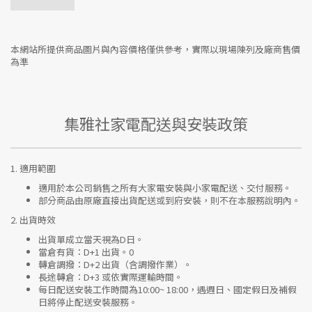
本網站所提供商品圖片與內容價格僅供參考，實際以現場陳列及廠商售價
為準
集雅社家電配送與安裝政策
1.
適用範圍
適用於本公司銷售之所有大家電安裝與小家電配送、交付服務。
部分商品由原廠直接出貨配送或到府安裝，則不在本服務說明內。
2.
出貨時效
出貨單成立當天視為D日。
當倉有貨：
D+1 出貨。0
轉倉調撥：
D+2 出貨（含調撥作業）。
長途轉倉：
D+3 或依實際運輸時間。
每日配送安裝工作時間為10:00~ 18:00，遇週日、國定假日及補假
日將停止配送安裝服務。