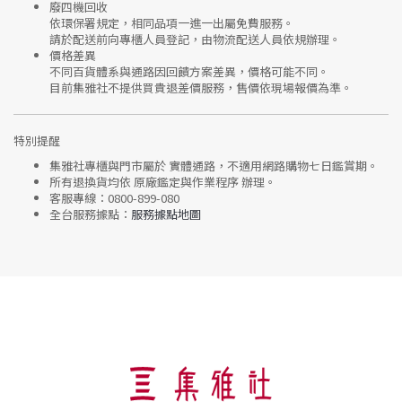
廢四機回收
依環保署規定，相同品項
一進一出
屬免費服務。
請於配送前向專櫃人員登記，由物流配送人員依規辦理。
價格差異
不同百貨體系與通路因回饋方案差異，價格可能不同。
目前集雅社
不提供買貴退差價服務
，售價依現場報價為準。
特別提醒
集雅社專櫃與門市屬於
實體通路，不適用網路購物七日鑑賞期
。
所有退換貨均依
原廠鑑定與作業程序
辦理。
客服專線：
0800-899-080
全台服務據點：
服務據點地圖