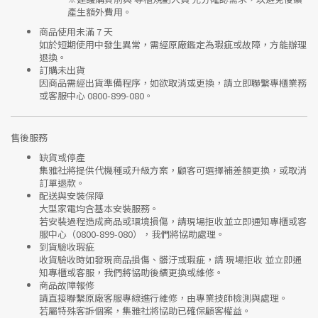
產生額外費用。
商品使用未滿 7 天
如於短期使用中發生異常，需經
原廠鑑定
為瑕疵或故障，方能辦理
退換。
訂購未出貨
因商品需經出貨準備程序，如欲取消或更換，請立即聯繫
專櫃業務
或
客服中心 0800-899-080
。
售後服務
缺貨或停產
集雅社將提供
代機種或升級方案
，顧客可選擇補差額更換，或取消
訂單退款。
配送與安裝保障
大型家電均含基本安裝服務。
若安裝過程造成商品或環境損傷，請
現場拒收並立即通知專櫃或客
服中心
（0800-899-080），我們將協助處理。
到貨驗收瑕疵
收貨驗收時如發現商品
損傷、髒汙或瑕疵
，請
現場拒收
並立即通
知專櫃或客服，我們將協助後續更換或維修。
商品故障報修
請直接聯繫
原廠客服專線
進行維修，由專業技師檢測與處理。
若屬特殊客訴個案，集雅社將協助已確保顧客權益。