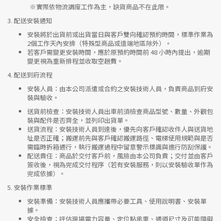
※實際依物流調度工作為主，缺貨商品不在此限。
3.
配送安裝通知
安裝將於出貨前或出貨當日與客戶雙向確認預約時間，標準作業為
2個工作天內安排（特殊型商品或遠端地區除外）。
若客戶需變更安裝時間，應於原預約時間前 48 小時內提出，逾期
變更視為重新排程並收取空趟費。
4.
配送到府流程
安裝人員
：由本公司派遣或合約之安裝技術人員，負責商品到府安
裝與驗收。
送貨前檢查
：安裝技術人員出車前須檢查商品型號、數量、外觀包
裝與配件是否齊全，並列印出貨單。
送貨流程
：安裝技術人員到達後，優先向客戶確認收件人與送貨地
址是否正確；搬運前先與客戶確認搬運路徑、電梯使用規範與是否
需臨時拆箱通行，執行搬運過程中留意警示標識與進行防刮保護。
配送責任
：商品於交付客戶前，風險由本公司負責；交付並由客戶
簽收後，視為完成交付程序（若有安裝服務，則以安裝驗收單作為
完成依據）。
5.
安裝作業標準
安裝準備
：安裝技術人員應攜帶必要工具、使用說明書、安裝單
據。
安全檢查
：評估現場電力容量、定位點承重、通道尺寸及可能障礙