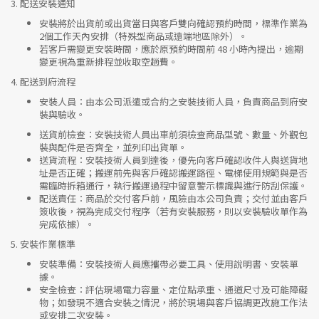
3.
配送安裝通知
安裝將於出貨前或出貨當日與客戶雙向確認預約時間，標準作業為
2個工作天內安排（特殊型商品或遠端地區除外）。
若客戶需變更安裝時間，應於原預約時間前 48 小時內提出，逾期
變更視為重新排程並收取空趟費。
4.
配送到府流程
安裝人員
：由本公司派遣或合約之安裝技術人員，負責商品到府安
裝與驗收。
送貨前檢查
：安裝技術人員出車前須檢查商品型號、數量、外觀包
裝與配件是否齊全，並列印出貨單。
送貨流程
：安裝技術人員到達後，優先向客戶確認收件人與送貨地
址是否正確；搬運前先與客戶確認搬運路徑、電梯使用規範與是否
需臨時拆箱通行，執行搬運過程中留意警示標識與進行防刮保護。
配送責任
：商品於交付客戶前，風險由本公司負責；交付並由客戶
簽收後，視為完成交付程序（若有安裝服務，則以安裝驗收單作為
完成依據）。
5.
安裝作業標準
安裝準備
：安裝技術人員應攜帶必要工具、使用說明書、安裝單
據。
安全檢查
：評估現場電力容量、定位點承重、通道尺寸及可能障礙
物；如發現不適合安裝之情況，將於現場與客戶協調更改施工作法
或安排二次安裝。