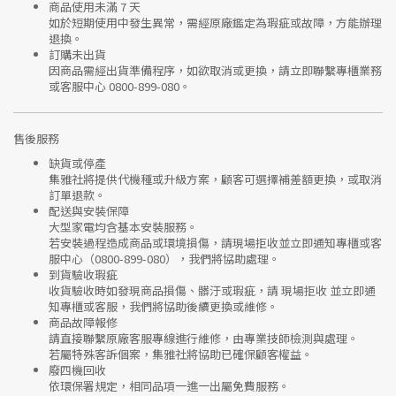
商品使用未滿 7 天
如於短期使用中發生異常，需經
原廠鑑定
為瑕疵或故障，方能辦理
退換。
訂購未出貨
因商品需經出貨準備程序，如欲取消或更換，請立即聯繫
專櫃業務
或
客服中心 0800-899-080
。
售後服務
缺貨或停產
集雅社將提供
代機種或升級方案
，顧客可選擇補差額更換，或取消
訂單退款。
配送與安裝保障
大型家電均含基本安裝服務。
若安裝過程造成商品或環境損傷，請
現場拒收並立即通知專櫃或客
服中心
（0800-899-080），我們將協助處理。
到貨驗收瑕疵
收貨驗收時如發現商品
損傷、髒汙或瑕疵
，請
現場拒收
並立即通
知專櫃或客服，我們將協助後續更換或維修。
商品故障報修
請直接聯繫
原廠客服專線
進行維修，由專業技師檢測與處理。
若屬特殊客訴個案，集雅社將協助已確保顧客權益。
廢四機回收
依環保署規定，相同品項
一進一出
屬免費服務。