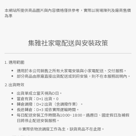
本網站所提供商品圖片與內容價格僅供參考，實際以現場陳列及廠商售價
為準
集雅社家電配送與安裝政策
1.
適用範圍
適用於本公司銷售之所有大家電安裝與小家電配送、交付服務。
部分商品由原廠直接出貨配送或到府安裝，則不在本服務說明內。
2.
出貨時效
出貨單成立當天視為D日。
當倉有貨：
D+1 出貨。0
轉倉調撥：
D+2 出貨（含調撥作業）。
長途轉倉：
D+3 或依實際運輸時間。
每日配送安裝工作時間為10:00~ 18:00，遇週日、國定假日及補假
日將停止配送安裝服務。
※實際依物流調度工作為主，缺貨商品不在此限。