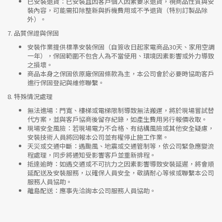
已安裝退貨
：已安裝且因客戶個人因素要求退貨，視商品性質與安
裝內容，可能需扣除整新與拆機費用或不予退貨（特別訂製品除
外）。
7.
品質保證與保固
安裝作業提供標準安裝保固（自簽收日起家電商品30天、家用空調
一年），保固範圍不包含人為不當使用、環境因素影響或外力導致
之損壞。
商品本身之保固依原廠保固條款為主，本公司會於必要時協助客戶
進行保固登記與維修聯繫。
8.
特殊情況處理
無法進場
：門寬、樓梯或電梯限制導致無法搬運，將於現場嘗試替
代方案，並與客戶協商後留存紀錄，如產生費用另行報價收取。
現場安全風險
：
若現場電力不合格、有結構風險或其他安全疑慮，
安裝技術人員將回報本公司並有權停止施工作業。
天災或交通中斷
：遇颱風、地震或交通管制等，依公司緊急應變流
程處理，同步將通知受影響客戶並重新排程。
抵達逾時
：如遇交通或不可抗力之因素影響導致安裝延遲，將會順
延配送及安裝服務，以確保人員安全，敬請耐心等候或聯繫本公司
服務人員協助。
離島配送
：應事先洽詢本公司服務人員協助。