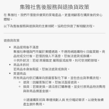
集雅社售後服務與退換貨政策
在
集雅社
，我們不僅提供優質的家電產品，更重視顧客在購買後的安心
體驗。
以下為售後服務與退換貨的主要規範，協助您快速了解相關流程。
退換貨政策
商品使用後不滿意
集雅社專櫃與門市屬於
實體通路，不適用網路購物七日鑑賞期
。商
品完成交付後，若僅因個人不滿意，恕無法退貨或換購。
※
例外狀況：若經 原廠鑑定 屬瑕疵或故障，則可依規範辦理。
商品未拆封
若商品本身無瑕疵，恕無法退貨或換貨。
買錯商品
所有商品均依訂購單向
原廠客製化下單
，並包含出貨準備流程。
退貨
：因屬客製訂單，恕無法直接退貨。
換貨
：若需更換，請洽原訂購專櫃，並支付
原商品物流費用
與
新商品價差金額
。
※建議購買前與
專櫃規劃人員
充分確認需求，以避免後續
產生額外費用。