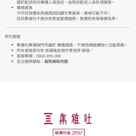
請於配送前向專櫃人員登記，由物流配送人員依規辦理。
價格差異
不同百貨體系與通路因回饋方案差異，價格可能不同。
目前集雅社
不提供買貴退差價服務
，售價依現場報價為準。
特別提醒
集雅社專櫃與門市屬於
實體通路，不適用網路購物七日鑑賞期
。
所有退換貨均依
原廠鑑定與作業程序
辦理。
客服專線：
0800-899-080
全台服務據點：
服務據點地圖