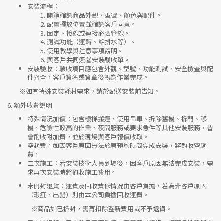
安裝流程
：
開箱確認商品外觀、型號、顏色與配件。
配置擺放位置並確認客戶同意。
固定、接線或連接必要管線。
測試功能（運轉、給排水等）。
使用教學與注意事項說明。
與客戶共同簽署安裝驗收單。
安裝驗收
：驗收項目應包含外觀、型號、功能測試、安全檢查與配
件齊全，客戶簽名或簽章後視為作業完成。
※如有特殊安裝耗材需求，請於配送安裝前告知。
6.
額外收費說明
特殊情況加價
：包含樓梯搬運、使用吊車、拆除舊機、拆門、移
機、危險性較高的作業、夜間服務或要求急件等其他安裝服務，皆
會酌收附加費，並於現場與客戶報價收取。
空趟費
：如因客戶原因無法於原預約時間完成安裝，將酌收空趟
費。
二次施工
：若安裝技術人員到場後，因客戶原因無法完成安裝，需
求再次安裝時將酌收施工費用。
未開封退貨
：運費及回收費依情況由客戶負擔，若為非客戶原因
（瑕疵、出錯）則由本公司負擔回收運費。
※
商品如已拆封，需再扣除整新費用或不予退貨。