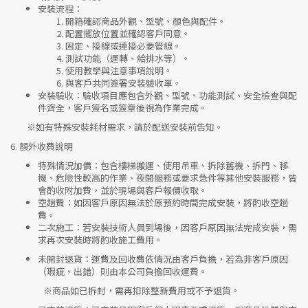
安裝流程
：
開箱確認商品外觀、型號、顏色與配件。
配置擺放位置並確認客戶同意。
固定、接線或連接必要管線。
測試功能（運轉、給排水等）。
使用教學與注意事項說明。
與客戶共同簽署安裝驗收單。
安裝驗收
：驗收項目應包含外觀、型號、功能測試、安全檢查與配
件齊全，客戶簽名或簽章後視為作業完成。
※如有特殊安裝耗材需求，請於配送安裝前告知。
6.
額外收費說明
特殊情況加價
：包含樓梯搬運、使用吊車、拆除舊機、拆門、移
機、危險性較高的作業、夜間服務或要求急件等其他安裝服務，皆
會酌收附加費，並於現場與客戶報價收取。
空趟費
：如因客戶原因無法於原預約時間完成安裝，將酌收空趟
費。
二次施工
：若安裝技術人員到場後，因客戶原因無法完成安裝，需
求再次安裝時將酌收施工費用。
未開封退貨
：運費及回收費依情況由客戶負擔，若為非客戶原因
（瑕疵、出錯）則由本公司負擔回收運費。
※
商品如已拆封，需再扣除整新費用或不予退貨。