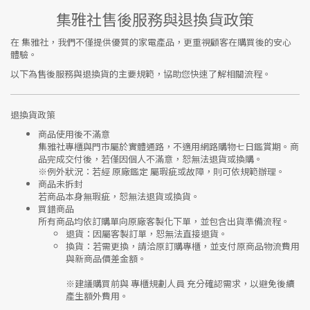
集雅社售後服務與退換貨政策
在
集雅社
，我們不僅提供優質的家電產品，更重視顧客在購買後的安心
體驗。
以下為售後服務與退換貨的主要規範，協助您快速了解相關流程。
退換貨政策
商品使用後不滿意
集雅社專櫃與門市屬於
實體通路，不適用網路購物七日鑑賞期
。商
品完成交付後，若僅因個人不滿意，恕無法退貨或換購。
※
例外狀況：若經 原廠鑑定 屬瑕疵或故障，則可依規範辦理。
商品未拆封
若商品本身無瑕疵，恕無法退貨或換貨。
買錯商品
所有商品均依訂購單向
原廠客製化下單
，並包含出貨準備流程。
退貨
：因屬客製訂單，恕無法直接退貨。
換貨
：若需更換，請洽原訂購專櫃，並支付
原商品物流費用
與
新商品價差金額
。
※建議購買前與
專櫃規劃人員
充分確認需求，以避免後續
產生額外費用。