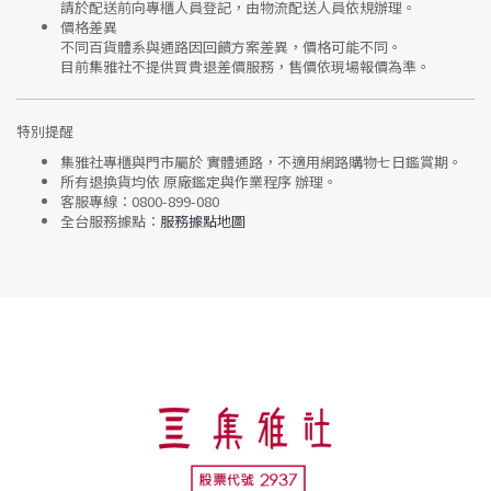
請於配送前向專櫃人員登記，由物流配送人員依規辦理。
價格差異
不同百貨體系與通路因回饋方案差異，價格可能不同。
目前集雅社
不提供買貴退差價服務
，售價依現場報價為準。
特別提醒
集雅社專櫃與門市屬於
實體通路，不適用網路購物七日鑑賞期
。
所有退換貨均依
原廠鑑定與作業程序
辦理。
客服專線：
0800-899-080
全台服務據點：
服務據點地圖