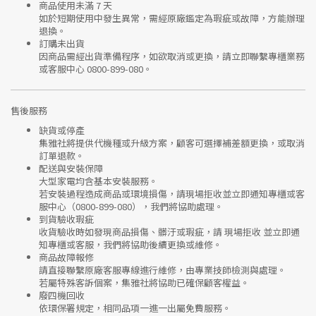
商品使用未滿 7 天
如於短期使用中發生異常，需經
原廠鑑定
為瑕疵或故障，方能辦理
退換。
訂購未出貨
因商品需經出貨準備程序，如欲取消或更換，請立即聯繫
專櫃業務
或
客服中心 0800-899-080
。
售後服務
缺貨或停產
集雅社將提供
代機種或升級方案
，顧客可選擇補差額更換，或取消
訂單退款。
配送與安裝保障
大型家電均含基本安裝服務。
若安裝過程造成商品或環境損傷，請
現場拒收並立即通知專櫃或客
服中心
（0800-899-080），我們將協助處理。
到貨驗收瑕疵
收貨驗收時如發現商品
損傷、髒汙或瑕疵
，請
現場拒收
並立即通
知專櫃或客服，我們將協助後續更換或維修。
商品故障報修
請直接聯繫
原廠客服專線
進行維修，由專業技師檢測與處理。
若屬特殊客訴個案，集雅社將協助已確保顧客權益。
廢四機回收
依環保署規定，相同品項
一進一出
屬免費服務。