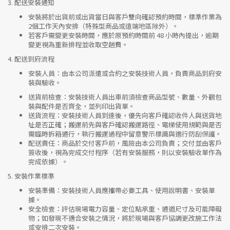
3.
配送安裝通知
安裝將於出貨前或出貨當日與客戶雙向確認預約時間，標準作業為
2個工作天內安排（特殊型商品或遠端地區除外）。
若客戶需變更安裝時間，應於原預約時間前 48 小時內提出，逾期
變更視為重新排程並收取空趟費。
4.
配送到府流程
安裝人員
：由本公司派遣或合約之安裝技術人員，負責商品到府安
裝與驗收。
送貨前檢查
：安裝技術人員出車前須檢查商品型號、數量、外觀包
裝與配件是否齊全，並列印出貨單。
送貨流程
：安裝技術人員到達後，優先向客戶確認收件人與送貨地
址是否正確；搬運前先與客戶確認搬運路徑、電梯使用規範與是否
需臨時拆箱通行，執行搬運過程中留意警示標識與進行防刮保護。
配送責任
：商品於交付客戶前，風險由本公司負責；交付並由客戶
簽收後，視為完成交付程序（若有安裝服務，則以安裝驗收單作為
完成依據）。
5.
安裝作業標準
安裝準備
：安裝技術人員應攜帶必要工具、使用說明書、安裝單
據。
安全檢查
：評估現場電力容量、定位點承重、通道尺寸及可能障礙
物；如發現不適合安裝之情況，將於現場與客戶協調更改施工作法
或安排二次安裝。