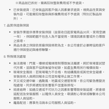
※
商品如已拆封，需再扣除整新費用或不予退貨。
已安裝退貨
：已安裝且因客戶個人因素要求退貨，視商品性質與安
裝內容，可能需扣除整新與拆機費用或不予退貨（特別訂製品除
外）。
7.
品質保證與保固
安裝作業提供標準安裝保固（自簽收日起家電商品30天、家用空調
一年），保固範圍不包含人為不當使用、環境因素影響或外力導致
之損壞。
商品本身之保固依原廠保固條款為主，本公司會於必要時協助客戶
進行保固登記與維修聯繫。
8.
特殊情況處理
無法進場
：門寬、樓梯或電梯限制導致無法搬運，將於現場嘗試替
代方案，並與客戶協商後留存紀錄，如產生費用另行報價收取。
現場安全風險
：
若現場電力不合格、有結構風險或其他安全疑慮，
安裝技術人員將回報本公司並有權停止施工作業。
天災或交通中斷
：遇颱風、地震或交通管制等，依公司緊急應變流
程處理，同步將通知受影響客戶並重新排程。
抵達逾時
：如遇交通或不可抗力之因素影響導致安裝延遲，將會順
延配送及安裝服務，以確保人員安全，敬請耐心等候或聯繫本公司
服務人員協助。
離島配送
：應事先洽詢本公司服務人員協助。