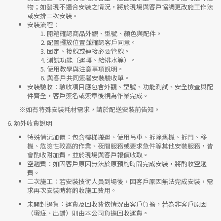
物；如發現不適合安裝之情況，將於現場與客戶協調更改施工作法
或安排二次安裝。
安裝流程
：
開箱確認商品外觀、型號、顏色與配件。
配置擺放位置並確認客戶同意。
固定、接線或連接必要管線。
測試功能（運轉、給排水等）。
使用教學與注意事項說明。
與客戶共同簽署安裝驗收單。
安裝驗收
：驗收項目應包含外觀、型號、功能測試、安全檢查與配
件齊全，客戶簽名或簽章後視為作業完成。
※如有特殊安裝耗材需求，請於配送安裝前告知。
6.
額外收費說明
特殊情況加價
：包含樓梯搬運、使用吊車、拆除舊機、拆門、移
機、危險性較高的作業、夜間服務或要求急件等其他安裝服務，皆
會酌收附加費，並於現場與客戶報價收取。
空趟費
：如因客戶原因無法於原預約時間完成安裝，將酌收空趟
費。
二次施工
：若安裝技術人員到場後，因客戶原因無法完成安裝，需
求再次安裝時將酌收施工費用。
未開封退貨
：運費及回收費依情況由客戶負擔，若為非客戶原因
（瑕疵、出錯）則由本公司負擔回收運費。