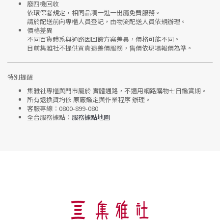
廢四機回收
依環保署規定，相同品項
一進一出
屬免費服務。
請於配送前向專櫃人員登記，由物流配送人員依規辦理。
價格差異
不同百貨體系與通路因回饋方案差異，價格可能不同。
目前集雅社
不提供買貴退差價服務
，售價依現場報價為準。
特別提醒
集雅社專櫃與門市屬於
實體通路，不適用網路購物七日鑑賞期
。
所有退換貨均依
原廠鑑定與作業程序
辦理。
客服專線：
0800-899-080
全台服務據點：
服務據點地圖