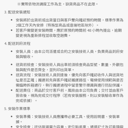
※實際依物流調度工作為主，缺貨商品不在此限。
3.
配送安裝通知
安裝將於出貨前或出貨當日與客戶雙向確認預約時間，標準作業為
2個工作天內安排（特殊型商品或遠端地區除外）。
若客戶需變更安裝時間，應於原預約時間前 48 小時內提出，逾期
變更視為重新排程並收取空趟費。
4.
配送到府流程
安裝人員
：由本公司派遣或合約之安裝技術人員，負責商品到府安
裝與驗收。
送貨前檢查
：安裝技術人員出車前須檢查商品型號、數量、外觀包
裝與配件是否齊全，並列印出貨單。
送貨流程
：安裝技術人員到達後，優先向客戶確認收件人與送貨地
址是否正確；搬運前先與客戶確認搬運路徑、電梯使用規範與是否
需臨時拆箱通行，執行搬運過程中留意警示標識與進行防刮保護。
配送責任
：商品於交付客戶前，風險由本公司負責；交付並由客戶
簽收後，視為完成交付程序（若有安裝服務，則以安裝驗收單作為
完成依據）。
5.
安裝作業標準
安裝準備
：安裝技術人員應攜帶必要工具、使用說明書、安裝單
據。
安全檢查
：評估現場電力容量、定位點承重、通道尺寸及可能障礙