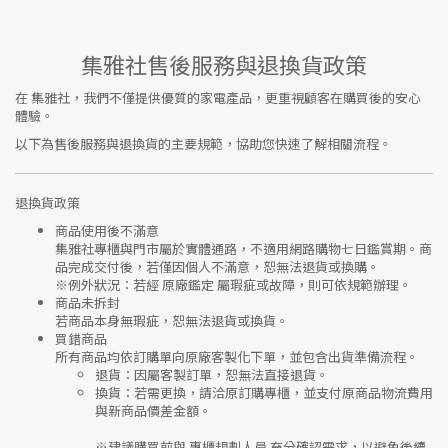
集雅社售後服務與退換貨政策
在
集雅社
，我們不僅提供優質的家電產品，更重視顧客在購買後的安心
體驗。
以下為售後服務與退換貨的主要規範，協助您快速了解相關流程。
退換貨政策
商品使用後不滿意
集雅社專櫃與門市屬於
實體通路，不適用網路購物七日鑑賞期
。商
品完成交付後，若僅因個人不滿意，恕無法退貨或換購。
※
例外狀況：若經 原廠鑑定 屬瑕疵或故障，則可依規範辦理。
商品未拆封
若商品本身無瑕疵，恕無法退貨或換貨。
買錯商品
所有商品均依訂購單向
原廠客製化下單
，並包含出貨準備流程。
退貨
：因屬客製訂單，恕無法直接退貨。
換貨
：若需更換，請洽原訂購專櫃，並支付
原商品物流費用
與
新商品價差金額
。
※建議購買前與
專櫃規劃人員
充分確認需求，以避免後續