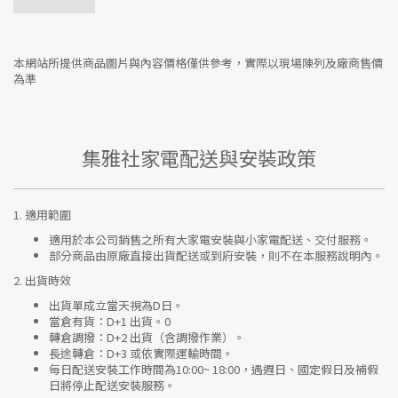
本網站所提供商品圖片與內容價格僅供參考，實際以現場陳列及廠商售價
為準
集雅社家電配送與安裝政策
1.
適用範圍
適用於本公司銷售之所有大家電安裝與小家電配送、交付服務。
部分商品由原廠直接出貨配送或到府安裝，則不在本服務說明內。
2.
出貨時效
出貨單成立當天視為D日。
當倉有貨：
D+1 出貨。0
轉倉調撥：
D+2 出貨（含調撥作業）。
長途轉倉：
D+3 或依實際運輸時間。
每日配送安裝工作時間為10:00~ 18:00，遇週日、國定假日及補假
日將停止配送安裝服務。