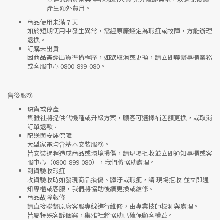
產生額外費用。
商品使用未滿 7 天
如於短期使用中發生異常，需經
原廠鑑定
為瑕疵或故障，方能辦理
退換。
訂購未出貨
因商品需經出貨準備程序，如欲取消或更換，請立即聯繫
專櫃業務
或
客服中心 0800-899-080
。
售後服務
缺貨或停產
集雅社將提供
代機種或升級方案
，顧客可選擇補差額更換，或取消
訂單退款。
配送與安裝保障
大型家電均含基本安裝服務。
若安裝過程造成商品或環境損傷，請
現場拒收並立即通知專櫃或客
服中心
（0800-899-080），我們將協助處理。
到貨驗收瑕疵
收貨驗收時如發現商品
損傷、髒汙或瑕疵
，請
現場拒收
並立即通
知專櫃或客服，我們將協助後續更換或維修。
商品故障報修
請直接聯繫
原廠客服專線
進行維修，由專業技師檢測與處理。
若屬特殊客訴個案，集雅社將協助已確保顧客權益。