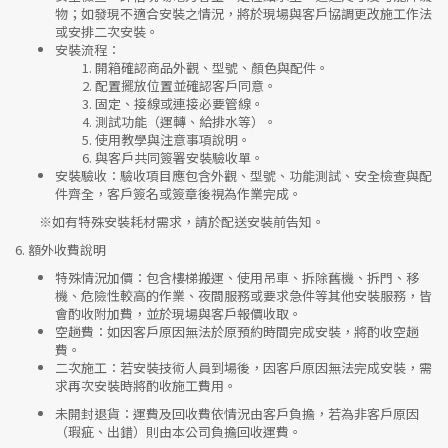
物；如發現不適合安裝之情況，將於現場與客戶協調更改施工作法
或安排二次安裝。
安裝流程
：
開箱確認商品外觀、型號、顏色與配件。
配置擺放位置並確認客戶同意。
固定、接線或連接必要管線。
測試功能（運轉、給排水等）。
使用教學與注意事項說明。
與客戶共同簽署安裝驗收單。
安裝驗收
：驗收項目應包含外觀、型號、功能測試、安全檢查與配
件齊全，客戶簽名或簽章後視為作業完成。
※如有特殊安裝耗材需求，請於配送安裝前告知。
6.
額外收費說明
特殊情況加價
：包含樓梯搬運、使用吊車、拆除舊機、拆門、移
機、危險性較高的作業、夜間服務或要求急件等其他安裝服務，皆
會酌收附加費，並於現場與客戶報價收取。
空趟費
：如因客戶原因無法於原預約時間完成安裝，將酌收空趟
費。
二次施工
：若安裝技術人員到場後，因客戶原因無法完成安裝，需
求再次安裝時將酌收施工費用。
未開封退貨
：運費及回收費依情況由客戶負擔，若為非客戶原因
（瑕疵、出錯）則由本公司負擔回收運費。