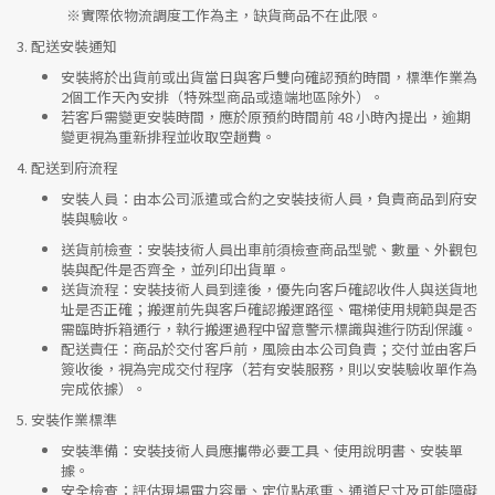
※實際依物流調度工作為主，缺貨商品不在此限。
3.
配送安裝通知
安裝將於出貨前或出貨當日與客戶雙向確認預約時間，標準作業為
2個工作天內安排（特殊型商品或遠端地區除外）。
若客戶需變更安裝時間，應於原預約時間前 48 小時內提出，逾期
變更視為重新排程並收取空趟費。
4.
配送到府流程
安裝人員
：由本公司派遣或合約之安裝技術人員，負責商品到府安
裝與驗收。
送貨前檢查
：安裝技術人員出車前須檢查商品型號、數量、外觀包
裝與配件是否齊全，並列印出貨單。
送貨流程
：安裝技術人員到達後，優先向客戶確認收件人與送貨地
址是否正確；搬運前先與客戶確認搬運路徑、電梯使用規範與是否
需臨時拆箱通行，執行搬運過程中留意警示標識與進行防刮保護。
配送責任
：商品於交付客戶前，風險由本公司負責；交付並由客戶
簽收後，視為完成交付程序（若有安裝服務，則以安裝驗收單作為
完成依據）。
5.
安裝作業標準
安裝準備
：安裝技術人員應攜帶必要工具、使用說明書、安裝單
據。
安全檢查
：評估現場電力容量、定位點承重、通道尺寸及可能障礙