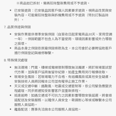
※
商品如已拆封，需再扣除整新費用或不予退貨。
已安裝退貨
：已安裝且因客戶個人因素要求退貨，視商品性質與安
裝內容，可能需扣除整新與拆機費用或不予退貨（特別訂製品除
外）。
7.
品質保證與保固
安裝作業提供標準安裝保固（自簽收日起家電商品30天、家用空調
一年），保固範圍不包含人為不當使用、環境因素影響或外力導致
之損壞。
商品本身之保固依原廠保固條款為主，本公司會於必要時協助客戶
進行保固登記與維修聯繫。
8.
特殊情況處理
無法進場
：門寬、樓梯或電梯限制導致無法搬運，將於現場嘗試替
代方案，並與客戶協商後留存紀錄，如產生費用另行報價收取。
現場安全風險
：
若現場電力不合格、有結構風險或其他安全疑慮，
安裝技術人員將回報本公司並有權停止施工作業。
天災或交通中斷
：遇颱風、地震或交通管制等，依公司緊急應變流
程處理，同步將通知受影響客戶並重新排程。
抵達逾時
：如遇交通或不可抗力之因素影響導致安裝延遲，將會順
延配送及安裝服務，以確保人員安全，敬請耐心等候或聯繫本公司
服務人員協助。
離島配送
：應事先洽詢本公司服務人員協助。