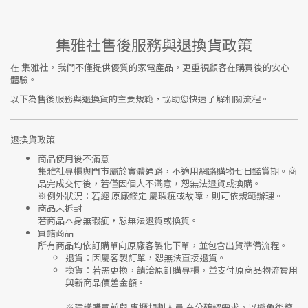
集雅社售後服務與退換貨政策
在
集雅社
，我們不僅提供優質的家電產品，更重視顧客在購買後的安心
體驗。
以下為售後服務與退換貨的主要規範，協助您快速了解相關流程。
退換貨政策
商品使用後不滿意
集雅社專櫃與門市屬於
實體通路，不適用網路購物七日鑑賞期
。商
品完成交付後，若僅因個人不滿意，恕無法退貨或換購。
※
例外狀況：若經 原廠鑑定 屬瑕疵或故障，則可依規範辦理。
商品未拆封
若商品本身無瑕疵，恕無法退貨或換貨。
買錯商品
所有商品均依訂購單向
原廠客製化下單
，並包含出貨準備流程。
退貨
：因屬客製訂單，恕無法直接退貨。
換貨
：若需更換，請洽原訂購專櫃，並支付
原商品物流費用
與
新商品價差金額
。
※建議購買前與
專櫃規劃人員
充分確認需求，以避免後續