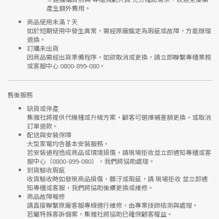
產生額外費用。
商品使用未滿 7 天
如於短期使用中發生異常，需經
原廠鑑定
為瑕疵或故障，方能辦理
退換。
訂購未出貨
因商品需經出貨準備程序，如欲取消或更換，請立即聯繫
專櫃業務
或
客服中心 0800-899-080
。
售後服務
缺貨或停產
集雅社將提供
代機種或升級方案
，顧客可選擇補差額更換，或取消
訂單退款。
配送與安裝保障
大型家電均含基本安裝服務。
若安裝過程造成商品或環境損傷，請
現場拒收並立即通知專櫃或客
服中心
（0800-899-080），我們將協助處理。
到貨驗收瑕疵
收貨驗收時如發現商品
損傷、髒汙或瑕疵
，請
現場拒收
並立即通
知專櫃或客服，我們將協助後續更換或維修。
商品故障報修
請直接聯繫
原廠客服專線
進行維修，由專業技師檢測與處理。
若屬特殊客訴個案，集雅社將協助已確保顧客權益。