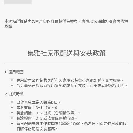
本網站所提供商品圖片與內容價格僅供參考，實際以現場陳列及廠商售價
為準
集雅社家電配送與安裝政策
1.
適用範圍
適用於本公司銷售之所有大家電安裝與小家電配送、交付服務。
部分商品由原廠直接出貨配送或到府安裝，則不在本服務說明內。
2.
出貨時效
出貨單成立當天視為D日。
當倉有貨：
D+1 出貨。0
轉倉調撥：
D+2 出貨（含調撥作業）。
長途轉倉：
D+3 或依實際運輸時間。
每日配送安裝工作時間為10:00~ 18:00，遇週日、國定假日及補假
日將停止配送安裝服務。