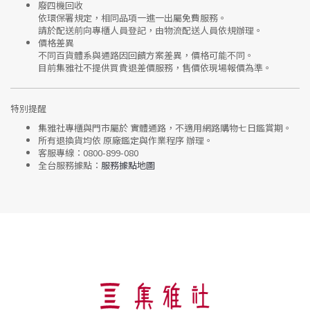
廢四機回收
依環保署規定，相同品項
一進一出
屬免費服務。
請於配送前向專櫃人員登記，由物流配送人員依規辦理。
價格差異
不同百貨體系與通路因回饋方案差異，價格可能不同。
目前集雅社
不提供買貴退差價服務
，售價依現場報價為準。
特別提醒
集雅社專櫃與門市屬於
實體通路，不適用網路購物七日鑑賞期
。
所有退換貨均依
原廠鑑定與作業程序
辦理。
客服專線：
0800-899-080
全台服務據點：
服務據點地圖