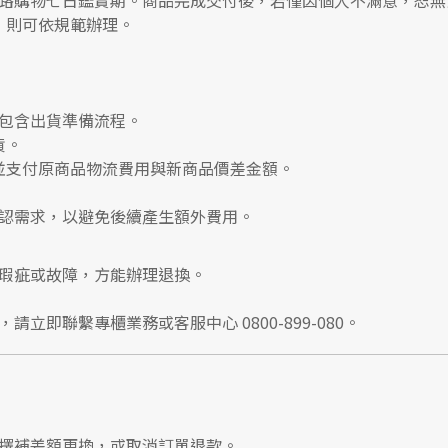
路購物七日鑑賞期
。商品完成交付後，若僅因個人不滿意，恕無
，則可依規範辦理。
包含出貨準備流程。
貨。
並支付
原商品物流費用
與
新商品價差金額
。
認需求，以避免後續產生額外費用。
瑕疵或故障，方能辦理退換。
，請立即聯繫
專櫃業務
或
客服中心 0800-899-080
。
擇補差額更換，或取消訂單退款。