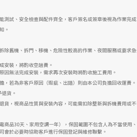
能測試、安全檢查與配件齊全，客戶簽名或簽章後視為作業完成
知。
拆除舊機、拆門、移機、危險性較高的作業、夜間服務或要求急
成安裝，將酌收空趟費。
原因無法完成安裝，需求再次安裝時將酌收施工費用。
擔，若為非客戶原因（瑕疵、出錯）則由本公司負擔回收運費。
予退貨。
退貨，視商品性質與安裝內容，可能需扣除整新與拆機費用或不
電商品30天、家用空調一年），保固範圍不包含人為不當使用
司會於必要時協助客戶進行保固登記與維修聯繫。