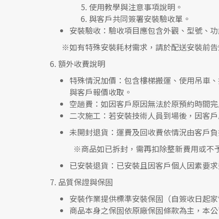
使用教學與注意事項說明。
與客戶共同簽署安裝驗收單。
安裝驗收
：驗收項目應包含外觀、型號、功
※如有特殊安裝耗材需求，請於配送安裝前告
6.
額外收費說明
特殊情況加價
：包含樓梯搬運、使用吊車、
與客戶報價收取。
空趟費
：如因客戶原因無法於原預約時間完
二次施工
：若安裝技術人員到場後，因客戶
未開封退貨
：運費及回收費依情況由客戶負
※
商品如已拆封，需再扣除整新費用或不
已安裝退貨
：已安裝且因客戶個人因素要求
7.
品質保證與保固
安裝作業提供標準安裝保固（自簽收日起家
商品本身之保固依原廠保固條款為主，本公