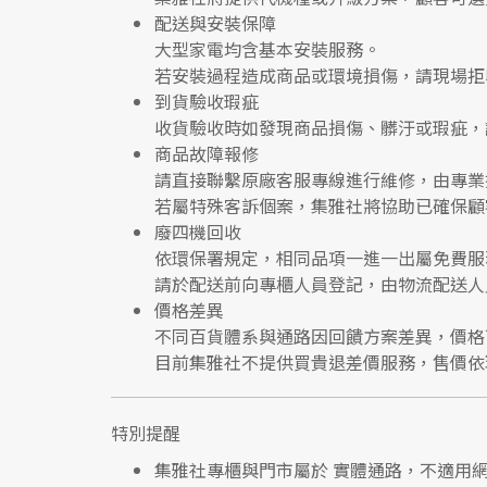
配送與安裝保障
大型家電均含基本安裝服務。
若安裝過程造成商品或環境損傷，請
現場拒
到貨驗收瑕疵
收貨驗收時如發現商品
損傷、髒汙或瑕疵
，
商品故障報修
請直接聯繫
原廠客服專線
進行維修，由專業
若屬特殊客訴個案，集雅社將協助已確保顧
廢四機回收
依環保署規定，相同品項
一進一出
屬免費服
請於配送前向專櫃人員登記，由物流配送人
價格差異
不同百貨體系與通路因回饋方案差異，價格
目前集雅社
不提供買貴退差價服務
，售價依
特別提醒
集雅社專櫃與門市屬於
實體通路，不適用