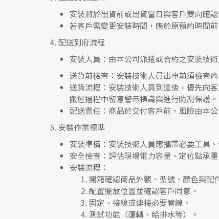
安裝將於出貨前或出貨當日與客戶雙向確認
若客戶需變更安裝時間，應於原預約時間前 
4.
配送到府流程
安裝人員
：由本公司派遣或合約之安裝技術
送貨前檢查
：安裝技術人員出車前須檢查商
送貨流程
：安裝技術人員到達後，優先向客
搬運過程中留意警示標識與進行防刮保護。
配送責任
：商品於交付客戶前，風險由本公
5.
安裝作業標準
安裝準備
：安裝技術人員應攜帶必要工具、
安全檢查
：評估現場電力容量、定位點承重
安裝流程
：
開箱確認商品外觀、型號、顏色與配
配置擺放位置並確認客戶同意。
固定、接線或連接必要管線。
測試功能（運轉、給排水等）。