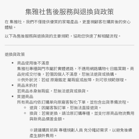
集雅社售後服務與退換貨政策
在
集雅社
，我們不僅提供優質的家電產品，更重視顧客在購買後的安心
體驗。
以下為售後服務與退換貨的主要規範，協助您快速了解相關流程。
退換貨政策
商品使用後不滿意
集雅社專櫃與門市屬於
實體通路，不適用網路購物七日鑑賞期
。商
品完成交付後，若僅因個人不滿意，恕無法退貨或換購。
※
例外狀況：若經 原廠鑑定 屬瑕疵或故障，則可依規範辦理。
商品未拆封
若商品本身無瑕疵，恕無法退貨或換貨。
買錯商品
所有商品均依訂購單向
原廠客製化下單
，並包含出貨準備流程。
退貨
：因屬客製訂單，恕無法直接退貨。
換貨
：若需更換，請洽原訂購專櫃，並支付
原商品物流費用
與
新商品價差金額
。
※建議購買前與
專櫃規劃人員
充分確認需求，以避免後續
產生額外費用。