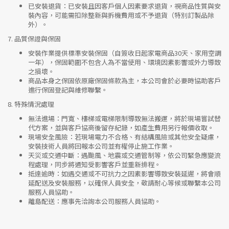
已安裝退貨
：已安裝且因客戶個人因素要求退貨，視商品性質與安
裝內容，可能需扣除整新與拆機費用或不予退貨（特別訂製品除
外）。
7.
品質保證與保固
安裝作業提供標準安裝保固（自簽收日起家電商品30天、家用空調
一年），保固範圍不包含人為不當使用、環境因素影響或外力導致
之損壞。
商品本身之保固依原廠保固條款為主，本公司會於必要時協助客戶
進行保固登記與維修聯繫。
8.
特殊情況處理
無法進場
：門寬、樓梯或電梯限制導致無法搬運，將於現場嘗試替
代方案，並與客戶協商後留存紀錄，如產生費用另行報價收取。
現場安全風險
：
若現場電力不合格、有結構風險或其他安全疑慮，
安裝技術人員將回報本公司並有權停止施工作業。
天災或交通中斷
：遇颱風、地震或交通管制等，依公司緊急應變流
程處理，同步將通知受影響客戶並重新排程。
抵達逾時
：如遇交通或不可抗力之因素影響導致安裝延遲，將會順
延配送及安裝服務，以確保人員安全，敬請耐心等候或聯繫本公司
服務人員協助。
離島配送
：應事先洽詢本公司服務人員協助。