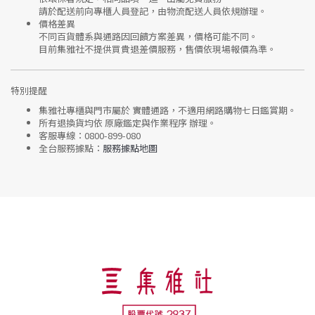
請於配送前向專櫃人員登記，由物流配送人員依規辦理。
價格差異
不同百貨體系與通路因回饋方案差異，價格可能不同。
目前集雅社
不提供買貴退差價服務
，售價依現場報價為準。
特別提醒
集雅社專櫃與門市屬於
實體通路，不適用網路購物七日鑑賞期
。
所有退換貨均依
原廠鑑定與作業程序
辦理。
客服專線：
0800-899-080
全台服務據點：
服務據點地圖