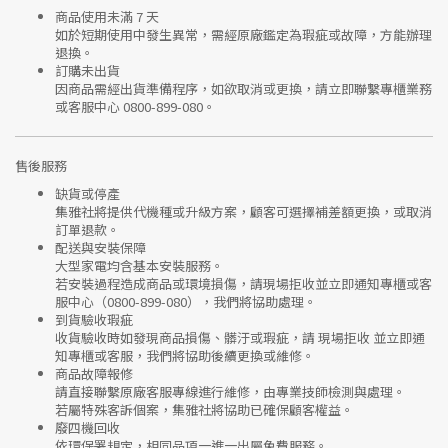
商品使用未滿 7 天
如於短期使用中發生異常，需經
原廠鑑定
為瑕疵或故障，方能辦理
退換。
訂購未出貨
因商品需經出貨準備程序，如欲取消或更換，請立即聯繫
專櫃業務
或
客服中心 0800-899-080
。
售後服務
缺貨或停產
集雅社將提供
代機種或升級方案
，顧客可選擇補差額更換，或取消
訂單退款。
配送與安裝保障
大型家電均含基本安裝服務。
若安裝過程造成商品或環境損傷，請
現場拒收並立即通知專櫃或客
服中心
（0800-899-080），我們將協助處理。
到貨驗收瑕疵
收貨驗收時如發現商品
損傷、髒汙或瑕疵
，請
現場拒收
並立即通
知專櫃或客服，我們將協助後續更換或維修。
商品故障報修
請直接聯繫
原廠客服專線
進行維修，由專業技師檢測與處理。
若屬特殊客訴個案，集雅社將協助已確保顧客權益。
廢四機回收
依環保署規定，相同品項
一進一出
屬免費服務。