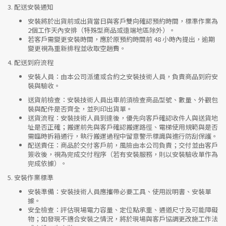
3.
配送安裝通知
安裝將於出貨前或出貨當日與客戶雙向確認預約時間，標準作業為
2個工作天內安排（特殊型商品或遠端地區除外）。
若客戶需變更安裝時間，應於原預約時間前 48 小時內提出，逾期
變更視為重新排程並收取空趟費。
4.
配送到府流程
安裝人員
：由本公司派遣或合約之安裝技術人員，負責商品到府安
裝與驗收。
送貨前檢查
：安裝技術人員出車前須檢查商品型號、數量、外觀包
裝與配件是否齊全，並列印出貨單。
送貨流程
：安裝技術人員到達後，優先向客戶確認收件人與送貨地
址是否正確；搬運前先與客戶確認搬運路徑、電梯使用規範與是否
需臨時拆箱通行，執行搬運過程中留意警示標識與進行防刮保護。
配送責任
：商品於交付客戶前，風險由本公司負責；交付並由客戶
簽收後，視為完成交付程序（若有安裝服務，則以安裝驗收單作為
完成依據）。
5.
安裝作業標準
安裝準備
：安裝技術人員應攜帶必要工具、使用說明書、安裝單
據。
安全檢查
：評估現場電力容量、定位點承重、通道尺寸及可能障礙
物；如發現不適合安裝之情況，將於現場與客戶協調更改施工作法