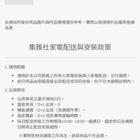
本網站所提供商品圖片與內容價格僅供參考，實際以現場陳列及廠商售價
為準
集雅社家電配送與安裝政策
1.
適用範圍
適用於本公司銷售之所有大家電安裝與小家電配送、交付服務。
部分商品由原廠直接出貨配送或到府安裝，則不在本服務說明內。
2.
出貨時效
出貨單成立當天視為D日。
當倉有貨：
D+1 出貨。0
轉倉調撥：
D+2 出貨（含調撥作業）。
長途轉倉：
D+3 或依實際運輸時間。
每日配送安裝工作時間為10:00~ 18:00，遇週日、國定假日及補假
日將停止配送安裝服務。
※實際依物流調度工作為主，缺貨商品不在此限。