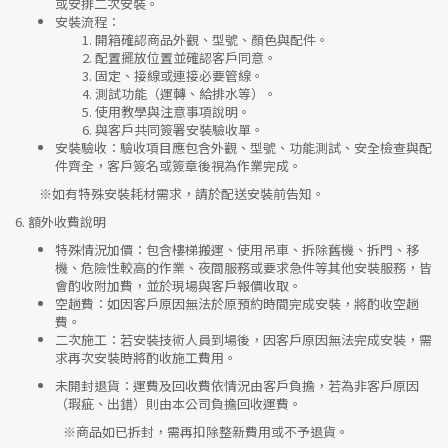
或安排二次安裝。
安裝流程
：
開箱確認商品外觀、型號、顏色與配件。
配置擺放位置並確認客戶同意。
固定、接線或連接必要管線。
測試功能（運轉、給排水等）。
使用教學與注意事項說明。
與客戶共同簽署安裝驗收單。
安裝驗收
：驗收項目應包含外觀、型號、功能測試、安全檢查與配
件齊全，客戶簽名或簽章後視為作業完成。
※如有特殊安裝耗材需求，請於配送安裝前告知。
6.
額外收費說明
特殊情況加價
：包含樓梯搬運、使用吊車、拆除舊機、拆門、移
機、危險性較高的作業、夜間服務或要求急件等其他安裝服務，皆
會酌收附加費，並於現場與客戶報價收取。
空趟費
：如因客戶原因無法於原預約時間完成安裝，將酌收空趟
費。
二次施工
：若安裝技術人員到場後，因客戶原因無法完成安裝，需
求再次安裝時將酌收施工費用。
未開封退貨
：運費及回收費依情況由客戶負擔，若為非客戶原因
（瑕疵、出錯）則由本公司負擔回收運費。
※
商品如已拆封，需再扣除整新費用或不予退貨。