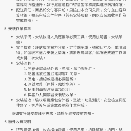
需臨時拆箱通行，執行搬運過程中留意警示標識與進行防刮保護。
配送責任
：商品於交付客戶前，風險由本公司負責；交付並由客戶
簽收後，視為完成交付程序（若有安裝服務，則以安裝驗收單作為
完成依據）。
5.
安裝作業標準
安裝準備
：安裝技術人員應攜帶必要工具、使用說明書、安裝單
據。
安全檢查
：評估現場電力容量、定位點承重、通道尺寸及可能障礙
物；如發現不適合安裝之情況，將於現場與客戶協調更改施工作法
或安排二次安裝。
安裝流程
：
開箱確認商品外觀、型號、顏色與配件。
配置擺放位置並確認客戶同意。
固定、接線或連接必要管線。
測試功能（運轉、給排水等）。
使用教學與注意事項說明。
與客戶共同簽署安裝驗收單。
安裝驗收
：驗收項目應包含外觀、型號、功能測試、安全檢查與配
件齊全，客戶簽名或簽章後視為作業完成。
※如有特殊安裝耗材需求，請於配送安裝前告知。
6.
額外收費說明
特殊情況加價
：包含樓梯搬運、使用吊車、拆除舊機、拆門、移