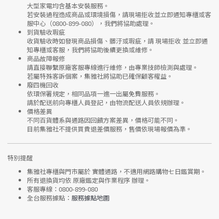
大型家電均含基本安裝服務。
若安裝過程造成商品或環境損傷，請
現場拒收並立即通知專櫃或客
服中心
（0800-899-080），我們將協助處理。
到貨驗收瑕疵
收貨驗收時如發現商品
損傷、髒汙或瑕疵
，請
現場拒收
並立即通
知專櫃或客服，我們將協助後續更換或維修。
商品故障報修
請直接聯繫
原廠客服專線
進行維修，由專業技師檢測與處理。
若屬特殊客訴個案，集雅社將協助已確保顧客權益。
廢四機回收
依環保署規定，相同品項
一進一出
屬免費服務。
請於配送前向專櫃人員登記，由物流配送人員依規辦理。
價格差異
不同百貨體系與通路因回饋方案差異，價格可能不同。
目前集雅社
不提供買貴退差價服務
，售價依現場報價為準。
特別提醒
集雅社專櫃與門市屬於
實體通路，不適用網路購物七日鑑賞期
。
所有退換貨均依
原廠鑑定與作業程序
辦理。
客服專線：
0800-899-080
全台服務據點：
服務據點地圖