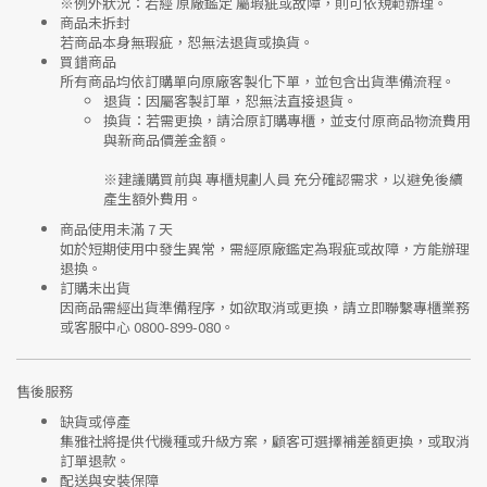
※
例外狀況：若經 原廠鑑定 屬瑕疵或故障，則可依規範辦理。
商品未拆封
若商品本身無瑕疵，恕無法退貨或換貨。
買錯商品
所有商品均依訂購單向
原廠客製化下單
，並包含出貨準備流程。
退貨
：因屬客製訂單，恕無法直接退貨。
換貨
：若需更換，請洽原訂購專櫃，並支付
原商品物流費用
與
新商品價差金額
。
※建議購買前與
專櫃規劃人員
充分確認需求，以避免後續
產生額外費用。
商品使用未滿 7 天
如於短期使用中發生異常，需經
原廠鑑定
為瑕疵或故障，方能辦理
退換。
訂購未出貨
因商品需經出貨準備程序，如欲取消或更換，請立即聯繫
專櫃業務
或
客服中心 0800-899-080
。
售後服務
缺貨或停產
集雅社將提供
代機種或升級方案
，顧客可選擇補差額更換，或取消
訂單退款。
配送與安裝保障