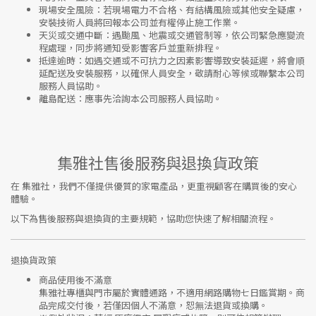
現場安全風險
：
若現場電力不合格、有結構風險或其他安全疑慮，
安裝技術人員將回報本公司並有權停止施工作業。
天災或交通中斷
：遇颱風、地震或交通管制等，依公司緊急應變流
程處理，同步將通知受影響客戶並重新排程。
抵達逾時
：如遇交通或不可抗力之因素影響導致安裝延遲，將會順
延配送及安裝服務，以確保人員安全，敬請耐心等候或聯繫本公司
服務人員協助。
離島配送
：應事先洽詢本公司服務人員協助。
集雅社售後服務與退換貨政策
在
集雅社
，我們不僅提供優質的家電產品，更重視顧客在購買後的安心
體驗。
以下為售後服務與退換貨的主要規範，協助您快速了解相關流程。
退換貨政策
商品使用後不滿意
集雅社專櫃與門市屬於
實體通路，不適用網路購物七日鑑賞期
。商
品完成交付後，若僅因個人不滿意，恕無法退貨或換購。