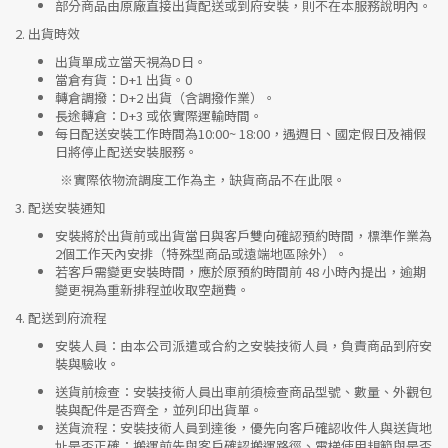
部分商品由原廠直接出貨配送或到府安裝，則不在本服務說明內。
2.
出貨時效
出貨單成立當天視為D日。
當倉有貨：
D+1 出貨。0
轉倉調撥：
D+2 出貨（含調撥作業）。
長途轉倉：
D+3 或依實際運輸時間。
每日配送安裝工作時間為10:00~ 18:00，遇週日、國定假日及補假
日將停止配送安裝服務。
※實際依物流調度工作為主，缺貨商品不在此限。
3.
配送安裝通知
安裝將於出貨前或出貨當日與客戶雙向確認預約時間，標準作業為
2個工作天內安排（特殊型商品或遠端地區除外）。
若客戶需變更安裝時間，應於原預約時間前 48 小時內提出，逾期
變更視為重新排程並收取空趟費。
4.
配送到府流程
安裝人員
：由本公司派遣或合約之安裝技術人員，負責商品到府安
裝與驗收。
送貨前檢查
：安裝技術人員出車前須檢查商品型號、數量、外觀包
裝與配件是否齊全，並列印出貨單。
送貨流程
：安裝技術人員到達後，優先向客戶確認收件人與送貨地
址是否正確；搬運前先與客戶確認搬運路徑、電梯使用規範與是否