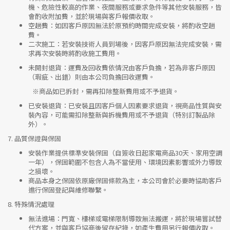
機、危險性較高的作業、夜間服務或要求急件等其他安裝服務，皆
會酌收附加費，並於現場與客戶報價收取。
空趟費
：如因客戶原因無法於原預約時間完成安裝，將酌收空趟
費。
二次施工
：若安裝技術人員到場後，因客戶原因無法完成安裝，需
求再次安裝時將酌收施工費用。
未開封退貨
：運費及回收費依情況由客戶負擔，若為非客戶原因
（瑕疵、出錯）則由本公司負擔回收運費。
※
商品如已拆封，需再扣除整新費用或不予退貨。
已安裝退貨
：已安裝且因客戶個人因素要求退貨，視商品性質與安
裝內容，可能需扣除整新與拆機費用或不予退貨（特別訂製品除
外）。
7.
品質保證與保固
安裝作業提供標準安裝保固（自簽收日起家電商品30天、家用空調
一年），保固範圍不包含人為不當使用、環境因素影響或外力導致
之損壞。
商品本身之保固依原廠保固條款為主，本公司會於必要時協助客戶
進行保固登記與維修聯繫。
8.
特殊情況處理
無法進場
：門寬、樓梯或電梯限制導致無法搬運，將於現場嘗試替
代方案，並與客戶協商後留存紀錄，如產生費用另行報價收取。