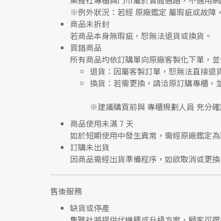
集雅社專櫃與門市屬於
實體通路，不適用網
※
例外狀況：若經 原廠鑑定 屬瑕疵或故障
商品未拆封
若商品本身無瑕疵，恕無法退貨或換貨。
買錯商品
所有商品均依訂購單向
原廠客製化下單
，並
退貨
：因屬客製訂單，恕無法直接退
換貨
：若需更換，請洽原訂購專櫃，
※建議購買前與
專櫃規劃人員
充分確
商品使用未滿 7 天
如於短期使用中發生異常，需經
原廠鑑定
為
訂購未出貨
因商品需經出貨準備程序，如欲取消或更換
售後服務
缺貨或停產
集雅社將提供
代機種或升級方案
，顧客可選