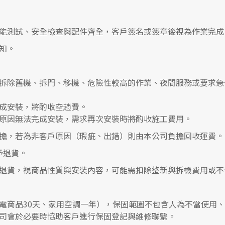
能測試、安全檢查與配件齊全，客戶簽名或簽章後視為作業完成
知。
拆除舊機、拆門、移機、危險性較高的作業、夜間服務或要求急
成安裝，將酌收空趟費。
原因無法完成安裝，需求再次安裝時將酌收施工費用。
擔，若為非客戶原因（瑕疵、出錯）則由本公司負擔回收運費。
予退貨。
退貨，視商品性質與安裝內容，可能需扣除整新與拆機費用或不
電商品30天、家用空調一年），保固範圍不包含人為不當使用
司會於必要時協助客戶進行保固登記與維修聯繫。