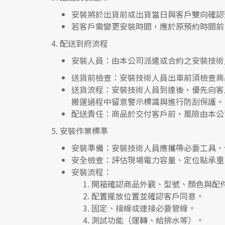
安裝將於出貨前或出貨當日與客戶雙向確認
若客戶需變更安裝時間，應於原預約時間前 
4.
配送到府流程
安裝人員
：由本公司派遣或合約之安裝技術
送貨前檢查
：安裝技術人員出車前須檢查商
送貨流程
：安裝技術人員到達後，優先向客
搬運過程中留意警示標識與進行防刮保護。
配送責任
：商品於交付客戶前，風險由本公
5.
安裝作業標準
安裝準備
：安裝技術人員應攜帶必要工具、
安全檢查
：評估現場電力容量、定位點承重
安裝流程
：
開箱確認商品外觀、型號、顏色與配
配置擺放位置並確認客戶同意。
固定、接線或連接必要管線。
測試功能（運轉、給排水等）。