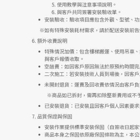
使用教學與注意事項說明。
與客戶共同簽署安裝驗收單。
安裝驗收
：驗收項目應包含外觀、型號、功
※如有特殊安裝耗材需求，請於配送安裝前告
6.
額外收費說明
特殊情況加價
：包含樓梯搬運、使用吊車、
與客戶報價收取。
空趟費
：如因客戶原因無法於原預約時間完
二次施工
：若安裝技術人員到場後，因客戶
未開封退貨
：運費及回收費依情況由客戶負
※
商品如已拆封，需再扣除整新費用或不
已安裝退貨
：已安裝且因客戶個人因素要求
7.
品質保證與保固
安裝作業提供標準安裝保固（自簽收日起家
商品本身之保固依原廠保固條款為主，本公