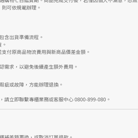
路購物七日鑑賞期
。商品完成交付後，若僅因個人不滿意，恕無
，則可依規範辦理。
包含出貨準備流程。
貨。
並支付
原商品物流費用
與
新商品價差金額
。
認需求，以避免後續產生額外費用。
瑕疵或故障，方能辦理退換。
，請立即聯繫
專櫃業務
或
客服中心 0800-899-080
。
擇補差額更換，或取消訂單退款。