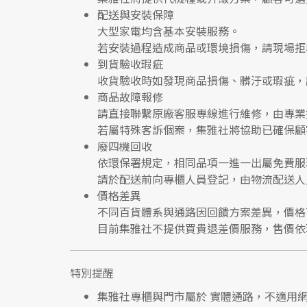
配送與安裝保障
大型家電均含基本安裝服務。
若安裝過程造成商品或環境損傷，請
現場拒
到貨驗收瑕疵
收貨驗收時如發現商品
損傷、髒汙或瑕疵
，
商品故障報修
請直接聯繫
原廠客服專線
進行維修，由專業
若屬特殊客訴個案，集雅社將協助已確保顧
廢四機回收
依環保署規定，相同品項
一進一出
屬免費服
請於配送前向專櫃人員登記，由物流配送人
價格差異
不同百貨體系與通路因回饋方案差異，價格
目前集雅社
不提供買貴退差價服務
，售價依
特別提醒
集雅社專櫃與門市屬於
實體通路，不適用