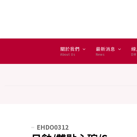
日蝕/雙點心碗/S -
關於我們
最新消息
線
About Us
News
DM 
EHDO0312