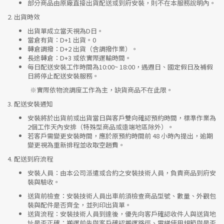
部分商品由原廠直接出貨配送或到府安裝，則不在本服務說明內。
2.
出貨時效
出貨單成立當天視為D日。
當倉有貨：
D+1 出貨。0
轉倉調撥：
D+2 出貨（含調撥作業）。
長途轉倉：
D+3 或依實際運輸時間。
每日配送安裝工作時間為10:00~ 18:00，遇週日、國定假日及補假
日將停止配送安裝服務。
※實際依物流調度工作為主，缺貨商品不在此限。
3.
配送安裝通知
安裝將於出貨前或出貨當日與客戶雙向確認預約時間，標準作業為
2個工作天內安排（特殊型商品或遠端地區除外）。
若客戶需變更安裝時間，應於原預約時間前 48 小時內提出，逾期
變更視為重新排程並收取空趟費。
4.
配送到府流程
安裝人員
：由本公司派遣或合約之安裝技術人員，負責商品到府安
裝與驗收。
送貨前檢查
：安裝技術人員出車前須檢查商品型號、數量、外觀包
裝與配件是否齊全，並列印出貨單。
送貨流程
：安裝技術人員到達後，優先向客戶確認收件人與送貨地
址是否正確；搬運前先與客戶確認搬運路徑、電梯使用規範與是否