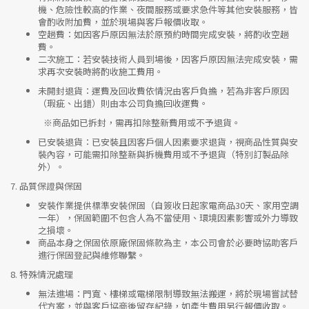
機、危險性較高的作業、夜間服務或要求急件等其他安裝服務，皆
會酌收附加費，並於現場與客戶報價收取。
空趟費
：如因客戶原因無法於原預約時間完成安裝，將酌收空趟
費。
二次施工
：若安裝技術人員到場後，因客戶原因無法完成安裝，需
求再次安裝時將酌收施工費用。
未開封退貨
：運費及回收費依情況由客戶負擔，若為非客戶原因
（瑕疵、出錯）則由本公司負擔回收運費。
※
商品如已拆封，需再扣除整新費用或不予退貨。
已安裝退貨
：已安裝且因客戶個人因素要求退貨，視商品性質與安
裝內容，可能需扣除整新與拆機費用或不予退貨（特別訂製品除
外）。
7.
品質保證與保固
安裝作業提供標準安裝保固（自簽收日起家電商品30天、家用空調
一年），保固範圍不包含人為不當使用、環境因素影響或外力導致
之損壞。
商品本身之保固依原廠保固條款為主，本公司會於必要時協助客戶
進行保固登記與維修聯繫。
8.
特殊情況處理
無法進場
：門寬、樓梯或電梯限制導致無法搬運，將於現場嘗試替
代方案，並與客戶協商後留存紀錄，如產生費用另行報價收取。