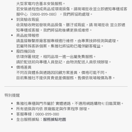
大型家電均含基本安裝服務。
若安裝過程造成商品或環境損傷，請
現場拒收並立即通知專櫃或客
服中心
（0800-899-080），我們將協助處理。
到貨驗收瑕疵
收貨驗收時如發現商品
損傷、髒汙或瑕疵
，請
現場拒收
並立即通
知專櫃或客服，我們將協助後續更換或維修。
商品故障報修
請直接聯繫
原廠客服專線
進行維修，由專業技師檢測與處理。
若屬特殊客訴個案，集雅社將協助已確保顧客權益。
廢四機回收
依環保署規定，相同品項
一進一出
屬免費服務。
請於配送前向專櫃人員登記，由物流配送人員依規辦理。
價格差異
不同百貨體系與通路因回饋方案差異，價格可能不同。
目前集雅社
不提供買貴退差價服務
，售價依現場報價為準。
特別提醒
集雅社專櫃與門市屬於
實體通路，不適用網路購物七日鑑賞期
。
所有退換貨均依
原廠鑑定與作業程序
辦理。
客服專線：
0800-899-080
全台服務據點：
服務據點地圖