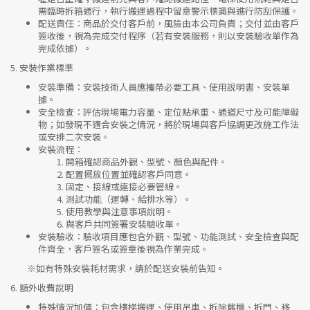
需臨時拆箱通行，執行搬運過程中留意警示標識與進行防刮保護。
配送責任
：商品於交付客戶前，風險由本公司負責；交付並由客戶
簽收後，視為完成交付程序（若有安裝服務，則以安裝驗收單作為
完成依據）。
5.
安裝作業標準
安裝準備
：安裝技術人員應攜帶必要工具、使用說明書、安裝單
據。
安全檢查
：評估現場電力容量、定位點承重、通道尺寸及可能障礙
物；如發現不適合安裝之情況，將於現場與客戶協調更改施工作法
或安排二次安裝。
安裝流程
：
開箱確認商品外觀、型號、顏色與配件。
配置擺放位置並確認客戶同意。
固定、接線或連接必要管線。
測試功能（運轉、給排水等）。
使用教學與注意事項說明。
與客戶共同簽署安裝驗收單。
安裝驗收
：驗收項目應包含外觀、型號、功能測試、安全檢查與配
件齊全，客戶簽名或簽章後視為作業完成。
※如有特殊安裝耗材需求，請於配送安裝前告知。
6.
額外收費說明
特殊情況加價
：包含樓梯搬運、使用吊車、拆除舊機、拆門、移