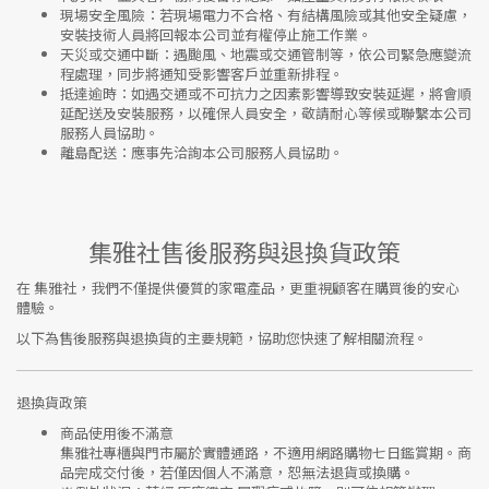
現場安全風險
：
若現場電力不合格、有結構風險或其他安全疑慮，
安裝技術人員將回報本公司並有權停止施工作業。
天災或交通中斷
：遇颱風、地震或交通管制等，依公司緊急應變流
程處理，同步將通知受影響客戶並重新排程。
抵達逾時
：如遇交通或不可抗力之因素影響導致安裝延遲，將會順
延配送及安裝服務，以確保人員安全，敬請耐心等候或聯繫本公司
服務人員協助。
離島配送
：應事先洽詢本公司服務人員協助。
集雅社售後服務與退換貨政策
在
集雅社
，我們不僅提供優質的家電產品，更重視顧客在購買後的安心
體驗。
以下為售後服務與退換貨的主要規範，協助您快速了解相關流程。
退換貨政策
商品使用後不滿意
集雅社專櫃與門市屬於
實體通路，不適用網路購物七日鑑賞期
。商
品完成交付後，若僅因個人不滿意，恕無法退貨或換購。