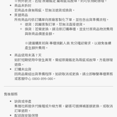
※
例外狀況：若經 原廠鑑定 屬瑕疵或故障，則可依規範辦理。
商品未拆封
若商品本身無瑕疵，恕無法退貨或換貨。
買錯商品
所有商品均依訂購單向
原廠客製化下單
，並包含出貨準備流程。
退貨
：因屬客製訂單，恕無法直接退貨。
換貨
：若需更換，請洽原訂購專櫃，並支付
原商品物流費用
與
新商品價差金額
。
※建議購買前與
專櫃規劃人員
充分確認需求，以避免後續
產生額外費用。
商品使用未滿 7 天
如於短期使用中發生異常，需經
原廠鑑定
為瑕疵或故障，方能辦理
退換。
訂購未出貨
因商品需經出貨準備程序，如欲取消或更換，請立即聯繫
專櫃業務
或
客服中心 0800-899-080
。
售後服務
缺貨或停產
集雅社將提供
代機種或升級方案
，顧客可選擇補差額更換，或取消
訂單退款。
配送與安裝保障