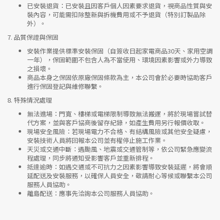
已安裝退貨
：已安裝且因客戶個人因素要求退貨，視商品性質與安
裝內容，可能需扣除整新與拆機費用或不予退貨（特別訂製品除
外）。
7.
品質保證與保固
安裝作業提供標準安裝保固（自簽收日起家電商品30天、家用空調
一年），保固範圍不包含人為不當使用、環境因素影響或外力導致
之損壞。
商品本身之保固依原廠保固條款為主，本公司會於必要時協助客戶
進行保固登記與維修聯繫。
8.
特殊情況處理
無法進場
：門寬、樓梯或電梯限制導致無法搬運，將於現場嘗試替
代方案，並與客戶協商後留存紀錄，如產生費用另行報價收取。
現場安全風險
：
若現場電力不合格、有結構風險或其他安全疑慮，
安裝技術人員將回報本公司並有權停止施工作業。
天災或交通中斷
：遇颱風、地震或交通管制等，依公司緊急應變流
程處理，同步將通知受影響客戶並重新排程。
抵達逾時
：如遇交通或不可抗力之因素影響導致安裝延遲，將會順
延配送及安裝服務，以確保人員安全，敬請耐心等候或聯繫本公司
服務人員協助。
離島配送
：應事先洽詢本公司服務人員協助。