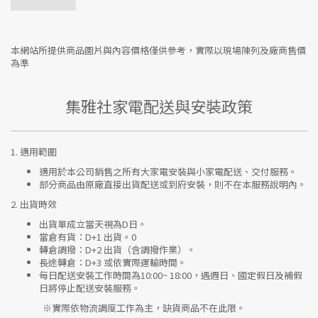
本網站所提供商品圖片與內容價格僅供參考，實際以現場陳列及廠商售價
為準
集雅社家電配送與安裝政策
1.
適用範圍
適用於本公司銷售之所有大家電安裝與小家電配送、交付服務。
部分商品由原廠直接出貨配送或到府安裝，則不在本服務說明內。
2.
出貨時效
出貨單成立當天視為D日。
當倉有貨：
D+1 出貨。0
轉倉調撥：
D+2 出貨（含調撥作業）。
長途轉倉：
D+3 或依實際運輸時間。
每日配送安裝工作時間為10:00~ 18:00，遇週日、國定假日及補假
日將停止配送安裝服務。
※實際依物流調度工作為主，缺貨商品不在此限。