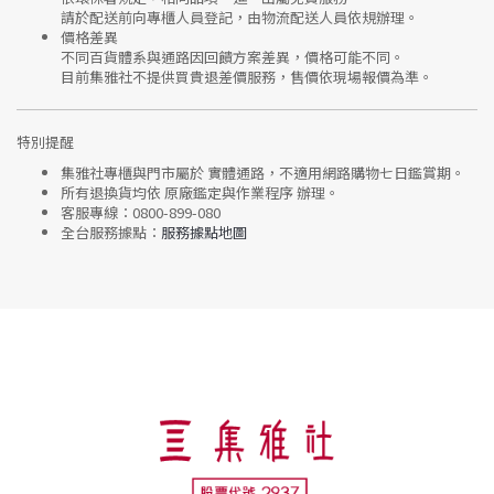
請於配送前向專櫃人員登記，由物流配送人員依規辦理。
價格差異
不同百貨體系與通路因回饋方案差異，價格可能不同。
目前集雅社
不提供買貴退差價服務
，售價依現場報價為準。
特別提醒
集雅社專櫃與門市屬於
實體通路，不適用網路購物七日鑑賞期
。
所有退換貨均依
原廠鑑定與作業程序
辦理。
客服專線：
0800-899-080
全台服務據點：
服務據點地圖