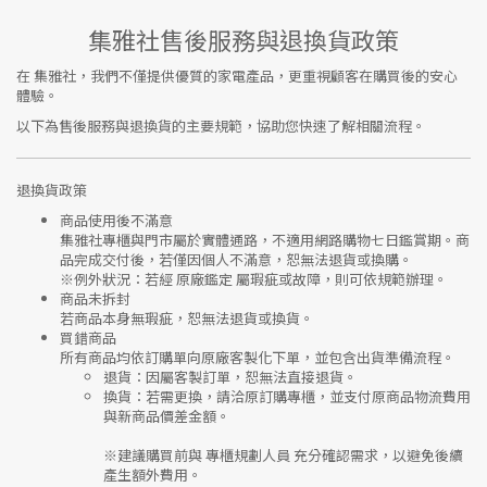
集雅社售後服務與退換貨政策
在
集雅社
，我們不僅提供優質的家電產品，更重視顧客在購買後的安心
體驗。
以下為售後服務與退換貨的主要規範，協助您快速了解相關流程。
退換貨政策
商品使用後不滿意
集雅社專櫃與門市屬於
實體通路，不適用網路購物七日鑑賞期
。商
品完成交付後，若僅因個人不滿意，恕無法退貨或換購。
※
例外狀況：若經 原廠鑑定 屬瑕疵或故障，則可依規範辦理。
商品未拆封
若商品本身無瑕疵，恕無法退貨或換貨。
買錯商品
所有商品均依訂購單向
原廠客製化下單
，並包含出貨準備流程。
退貨
：因屬客製訂單，恕無法直接退貨。
換貨
：若需更換，請洽原訂購專櫃，並支付
原商品物流費用
與
新商品價差金額
。
※建議購買前與
專櫃規劃人員
充分確認需求，以避免後續
產生額外費用。