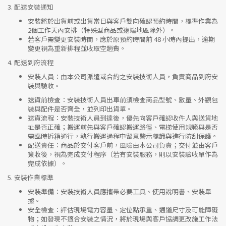
3.
配送安裝通知
安裝將於出貨前或出貨當日與客戶雙向確認預約時間，標準作業為
2個工作天內安排（特殊型商品或遠端地區除外）。
若客戶需變更安裝時間，應於原預約時間前 48 小時內提出，逾期
變更視為重新排程並收取空趟費。
4.
配送到府流程
安裝人員
：由本公司派遣或合約之安裝技術人員，負責商品到府安
裝與驗收。
送貨前檢查
：安裝技術人員出車前須檢查商品型號、數量、外觀包
裝與配件是否齊全，並列印出貨單。
送貨流程
：安裝技術人員到達後，優先向客戶確認收件人與送貨地
址是否正確；搬運前先與客戶確認搬運路徑、電梯使用規範與是否
需臨時拆箱通行，執行搬運過程中留意警示標識與進行防刮保護。
配送責任
：商品於交付客戶前，風險由本公司負責；交付並由客戶
簽收後，視為完成交付程序（若有安裝服務，則以安裝驗收單作為
完成依據）。
5.
安裝作業標準
安裝準備
：安裝技術人員應攜帶必要工具、使用說明書、安裝單
據。
安全檢查
：評估現場電力容量、定位點承重、通道尺寸及可能障礙
物；如發現不適合安裝之情況，將於現場與客戶協調更改施工作法