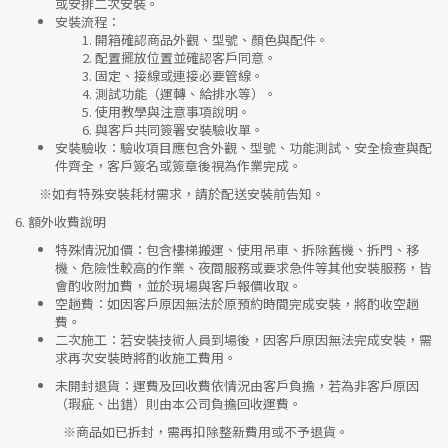
或安排二次安裝。
安裝流程
：
開箱確認商品外觀、型號、顏色與配件。
配置擺放位置並確認客戶同意。
固定、接線或連接必要管線。
測試功能（運轉、給排水等）。
使用教學與注意事項說明。
與客戶共同簽署安裝驗收單。
安裝驗收
：驗收項目應包含外觀、型號、功能測試、安全檢查與配
件齊全，客戶簽名或簽章後視為作業完成。
※如有特殊安裝耗材需求，請於配送安裝前告知。
6.
額外收費說明
特殊情況加價
：包含樓梯搬運、使用吊車、拆除舊機、拆門、移
機、危險性較高的作業、夜間服務或要求急件等其他安裝服務，皆
會酌收附加費，並於現場與客戶報價收取。
空趟費
：如因客戶原因無法於原預約時間完成安裝，將酌收空趟
費。
二次施工
：若安裝技術人員到場後，因客戶原因無法完成安裝，需
求再次安裝時將酌收施工費用。
未開封退貨
：運費及回收費依情況由客戶負擔，若為非客戶原因
（瑕疵、出錯）則由本公司負擔回收運費。
※
商品如已拆封，需再扣除整新費用或不予退貨。