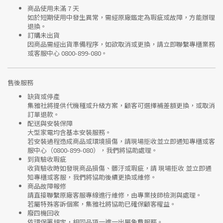
商品使用未滿 7 天
如於短期使用中發生異常，需經
原廠鑑定
為瑕疵或故障，方能辦理
退換。
訂購未出貨
因商品需經出貨準備程序，如欲取消或更換，請立即聯繫
專櫃業務
或
客服中心 0800-899-080
。
售後服務
缺貨或停產
集雅社將提供
代機種或升級方案
，顧客可選擇補差額更換，或取消
訂單退款。
配送與安裝保障
大型家電均含基本安裝服務。
若安裝過程造成商品或環境損傷，請
現場拒收並立即通知專櫃或客
服中心
（0800-899-080），我們將協助處理。
到貨驗收瑕疵
收貨驗收時如發現商品
損傷、髒汙或瑕疵
，請
現場拒收
並立即通
知專櫃或客服，我們將協助後續更換或維修。
商品故障報修
請直接聯繫
原廠客服專線
進行維修，由專業技師檢測與處理。
若屬特殊客訴個案，集雅社將協助已確保顧客權益。
廢四機回收
依環保署規定，相同品項
一進一出
屬免費服務。