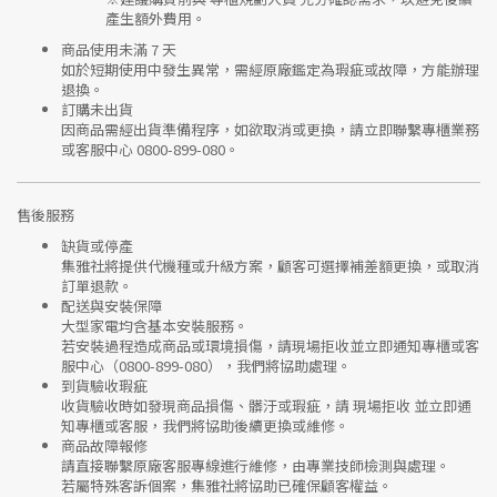
產生額外費用。
商品使用未滿 7 天
如於短期使用中發生異常，需經
原廠鑑定
為瑕疵或故障，方能辦理
退換。
訂購未出貨
因商品需經出貨準備程序，如欲取消或更換，請立即聯繫
專櫃業務
或
客服中心 0800-899-080
。
售後服務
缺貨或停產
集雅社將提供
代機種或升級方案
，顧客可選擇補差額更換，或取消
訂單退款。
配送與安裝保障
大型家電均含基本安裝服務。
若安裝過程造成商品或環境損傷，請
現場拒收並立即通知專櫃或客
服中心
（0800-899-080），我們將協助處理。
到貨驗收瑕疵
收貨驗收時如發現商品
損傷、髒汙或瑕疵
，請
現場拒收
並立即通
知專櫃或客服，我們將協助後續更換或維修。
商品故障報修
請直接聯繫
原廠客服專線
進行維修，由專業技師檢測與處理。
若屬特殊客訴個案，集雅社將協助已確保顧客權益。