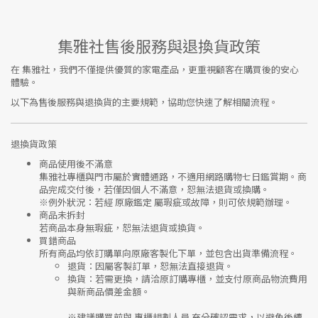
集雅社售後服務與退換貨政策
在
集雅社
，我們不僅提供優質的家電產品，更重視顧客在購買後的安心
體驗。
以下為售後服務與退換貨的主要規範，協助您快速了解相關流程。
退換貨政策
商品使用後不滿意
集雅社專櫃與門市屬於
實體通路，不適用網路購物七日鑑賞期
。商
品完成交付後，若僅因個人不滿意，恕無法退貨或換購。
※
例外狀況：若經 原廠鑑定 屬瑕疵或故障，則可依規範辦理。
商品未拆封
若商品本身無瑕疵，恕無法退貨或換貨。
買錯商品
所有商品均依訂購單向
原廠客製化下單
，並包含出貨準備流程。
退貨
：因屬客製訂單，恕無法直接退貨。
換貨
：若需更換，請洽原訂購專櫃，並支付
原商品物流費用
與
新商品價差金額
。
※建議購買前與
專櫃規劃人員
充分確認需求，以避免後續