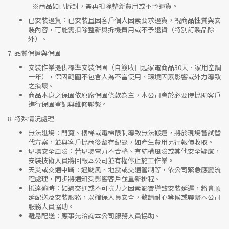
※
商品如已拆封，需再扣除整新費用或不予退貨。
已安裝退貨
：已安裝且因客戶個人因素要求退貨，視商品性質與安
裝內容，可能需扣除整新與拆機費用或不予退貨（特別訂製品除
外）。
7.
品質保證與保固
安裝作業提供標準安裝保固（自簽收日起家電商品30天、家用空調
一年），保固範圍不包含人為不當使用、環境因素影響或外力導致
之損壞。
商品本身之保固依原廠保固條款為主，本公司會於必要時協助客戶
進行保固登記與維修聯繫。
8.
特殊情況處理
無法進場
：門寬、樓梯或電梯限制導致無法搬運，將於現場嘗試替
代方案，並與客戶協商後留存紀錄，如產生費用另行報價收取。
現場安全風險
：
若現場電力不合格、有結構風險或其他安全疑慮，
安裝技術人員將回報本公司並有權停止施工作業。
天災或交通中斷
：遇颱風、地震或交通管制等，依公司緊急應變流
程處理，同步將通知受影響客戶並重新排程。
抵達逾時
：如遇交通或不可抗力之因素影響導致安裝延遲，將會順
延配送及安裝服務，以確保人員安全，敬請耐心等候或聯繫本公司
服務人員協助。
離島配送
：應事先洽詢本公司服務人員協助。