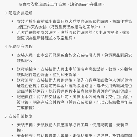
※實際依物流調度工作為主，缺貨商品不在此限。
3.
配送安裝通知
安裝將於出貨前或出貨當日與客戶雙向確認預約時間，標準作業為
2個工作天內安排（特殊型商品或遠端地區除外）。
若客戶需變更安裝時間，應於原預約時間前 48 小時內提出，逾期
變更視為重新排程並收取空趟費。
4.
配送到府流程
安裝人員
：由本公司派遣或合約之安裝技術人員，負責商品到府安
裝與驗收。
送貨前檢查
：安裝技術人員出車前須檢查商品型號、數量、外觀包
裝與配件是否齊全，並列印出貨單。
送貨流程
：安裝技術人員到達後，優先向客戶確認收件人與送貨地
址是否正確；搬運前先與客戶確認搬運路徑、電梯使用規範與是否
需臨時拆箱通行，執行搬運過程中留意警示標識與進行防刮保護。
配送責任
：商品於交付客戶前，風險由本公司負責；交付並由客戶
簽收後，視為完成交付程序（若有安裝服務，則以安裝驗收單作為
完成依據）。
5.
安裝作業標準
安裝準備
：安裝技術人員應攜帶必要工具、使用說明書、安裝單
據。
安全檢查
：評估現場電力容量、定位點承重、通道尺寸及可能障礙