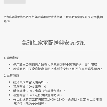
本網站所提供商品圖片與內容價格僅供參考，實際以現場陳列及廠商售價
為準
集雅社家電配送與安裝政策
1.
適用範圍
適用於本公司銷售之所有大家電安裝與小家電配送、交付服務。
部分商品由原廠直接出貨配送或到府安裝，則不在本服務說明內。
2.
出貨時效
出貨單成立當天視為D日。
當倉有貨：
D+1 出貨。0
轉倉調撥：
D+2 出貨（含調撥作業）。
長途轉倉：
D+3 或依實際運輸時間。
每日配送安裝工作時間為10:00~ 18:00，遇週日、國定假日及補假
日將停止配送安裝服務。