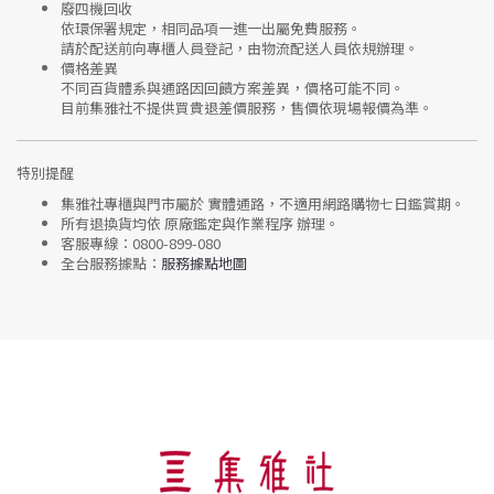
廢四機回收
依環保署規定，相同品項
一進一出
屬免費服務。
請於配送前向專櫃人員登記，由物流配送人員依規辦理。
價格差異
不同百貨體系與通路因回饋方案差異，價格可能不同。
目前集雅社
不提供買貴退差價服務
，售價依現場報價為準。
特別提醒
集雅社專櫃與門市屬於
實體通路，不適用網路購物七日鑑賞期
。
所有退換貨均依
原廠鑑定與作業程序
辦理。
客服專線：
0800-899-080
全台服務據點：
服務據點地圖