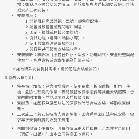
物；如發現不適合安裝之情況，將於現場與客戶協調更改施工作法
或安排二次安裝。
安裝流程
：
開箱確認商品外觀、型號、顏色與配件。
配置擺放位置並確認客戶同意。
固定、接線或連接必要管線。
測試功能（運轉、給排水等）。
使用教學與注意事項說明。
與客戶共同簽署安裝驗收單。
安裝驗收
：驗收項目應包含外觀、型號、功能測試、安全檢查與配
件齊全，客戶簽名或簽章後視為作業完成。
※如有特殊安裝耗材需求，請於配送安裝前告知。
6.
額外收費說明
特殊情況加價
：包含樓梯搬運、使用吊車、拆除舊機、拆門、移
機、危險性較高的作業、夜間服務或要求急件等其他安裝服務，皆
會酌收附加費，並於現場與客戶報價收取。
空趟費
：如因客戶原因無法於原預約時間完成安裝，將酌收空趟
費。
二次施工
：若安裝技術人員到場後，因客戶原因無法完成安裝，需
求再次安裝時將酌收施工費用。
未開封退貨
：運費及回收費依情況由客戶負擔，若為非客戶原因
（瑕疵、出錯）則由本公司負擔回收運費。