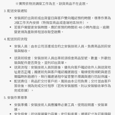
※實際依物流調度工作為主，缺貨商品不在此限。
3.
配送安裝通知
安裝將於出貨前或出貨當日與客戶雙向確認預約時間，標準作業為
2個工作天內安排（特殊型商品或遠端地區除外）。
若客戶需變更安裝時間，應於原預約時間前 48 小時內提出，逾期
變更視為重新排程並收取空趟費。
4.
配送到府流程
安裝人員
：由本公司派遣或合約之安裝技術人員，負責商品到府安
裝與驗收。
送貨前檢查
：安裝技術人員出車前須檢查商品型號、數量、外觀包
裝與配件是否齊全，並列印出貨單。
送貨流程
：安裝技術人員到達後，優先向客戶確認收件人與送貨地
址是否正確；搬運前先與客戶確認搬運路徑、電梯使用規範與是否
需臨時拆箱通行，執行搬運過程中留意警示標識與進行防刮保護。
配送責任
：商品於交付客戶前，風險由本公司負責；交付並由客戶
簽收後，視為完成交付程序（若有安裝服務，則以安裝驗收單作為
完成依據）。
5.
安裝作業標準
安裝準備
：安裝技術人員應攜帶必要工具、使用說明書、安裝單
據。
安全檢查
：評估現場電力容量、定位點承重、通道尺寸及可能障礙