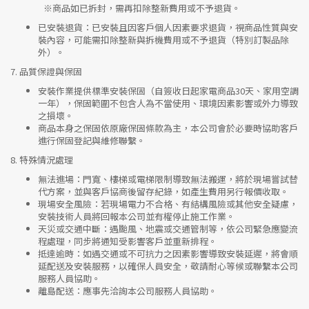
※
商品如已拆封，需再扣除整新費用或不予退貨。
已安裝退貨
：已安裝且因客戶個人因素要求退貨，視商品性質與安
裝內容，可能需扣除整新與拆機費用或不予退貨（特別訂製品除
外）。
7.
品質保證與保固
安裝作業提供標準安裝保固（自簽收日起家電商品30天、家用空調
一年），保固範圍不包含人為不當使用、環境因素影響或外力導致
之損壞。
商品本身之保固依原廠保固條款為主，本公司會於必要時協助客戶
進行保固登記與維修聯繫。
8.
特殊情況處理
無法進場
：門寬、樓梯或電梯限制導致無法搬運，將於現場嘗試替
代方案，並與客戶協商後留存紀錄，如產生費用另行報價收取。
現場安全風險
：
若現場電力不合格、有結構風險或其他安全疑慮，
安裝技術人員將回報本公司並有權停止施工作業。
天災或交通中斷
：遇颱風、地震或交通管制等，依公司緊急應變流
程處理，同步將通知受影響客戶並重新排程。
抵達逾時
：如遇交通或不可抗力之因素影響導致安裝延遲，將會順
延配送及安裝服務，以確保人員安全，敬請耐心等候或聯繫本公司
服務人員協助。
離島配送
：應事先洽詢本公司服務人員協助。