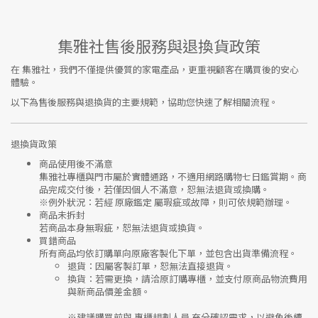
集雅社售後服務與退換貨政策
在
集雅社
，我們不僅提供優質的家電產品，更重視顧客在購買後的安心
體驗。
以下為售後服務與退換貨的主要規範，協助您快速了解相關流程。
退換貨政策
商品使用後不滿意
集雅社專櫃與門市屬於
實體通路，不適用網路購物七日鑑賞期
。商
品完成交付後，若僅因個人不滿意，恕無法退貨或換購。
※
例外狀況：若經 原廠鑑定 屬瑕疵或故障，則可依規範辦理。
商品未拆封
若商品本身無瑕疵，恕無法退貨或換貨。
買錯商品
所有商品均依訂購單向
原廠客製化下單
，並包含出貨準備流程。
退貨
：因屬客製訂單，恕無法直接退貨。
換貨
：若需更換，請洽原訂購專櫃，並支付
原商品物流費用
與
新商品價差金額
。
※建議購買前與
專櫃規劃人員
充分確認需求，以避免後續