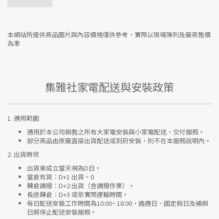
本網站所提供商品圖片與內容價格僅供參考，實際以現場陳列及廠商售價
為準
集雅社家電配送與安裝政策
1.
適用範圍
適用於本公司銷售之所有大家電安裝與小家電配送、交付服務。
部分商品由原廠直接出貨配送或到府安裝，則不在本服務說明內。
2.
出貨時效
出貨單成立當天視為D日。
當倉有貨：
D+1 出貨。0
轉倉調撥：
D+2 出貨（含調撥作業）。
長途轉倉：
D+3 或依實際運輸時間。
每日配送安裝工作時間為10:00~ 18:00，遇週日、國定假日及補假
日將停止配送安裝服務。