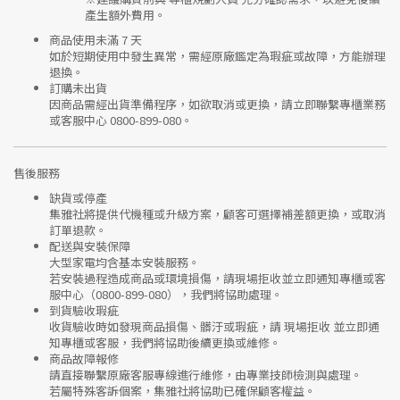
產生額外費用。
商品使用未滿 7 天
如於短期使用中發生異常，需經
原廠鑑定
為瑕疵或故障，方能辦理
退換。
訂購未出貨
因商品需經出貨準備程序，如欲取消或更換，請立即聯繫
專櫃業務
或
客服中心 0800-899-080
。
售後服務
缺貨或停產
集雅社將提供
代機種或升級方案
，顧客可選擇補差額更換，或取消
訂單退款。
配送與安裝保障
大型家電均含基本安裝服務。
若安裝過程造成商品或環境損傷，請
現場拒收並立即通知專櫃或客
服中心
（0800-899-080），我們將協助處理。
到貨驗收瑕疵
收貨驗收時如發現商品
損傷、髒汙或瑕疵
，請
現場拒收
並立即通
知專櫃或客服，我們將協助後續更換或維修。
商品故障報修
請直接聯繫
原廠客服專線
進行維修，由專業技師檢測與處理。
若屬特殊客訴個案，集雅社將協助已確保顧客權益。