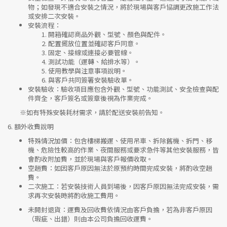
物；如發現不適合安裝之情況，將於現場與客戶協調更改施工作法
或安排二次安裝。
安裝流程
：
開箱確認商品外觀、型號、顏色與配件。
配置擺放位置並確認客戶同意。
固定、接線或連接必要管線。
測試功能（運轉、給排水等）。
使用教學與注意事項說明。
與客戶共同簽署安裝驗收單。
安裝驗收
：驗收項目應包含外觀、型號、功能測試、安全檢查與配
件齊全，客戶簽名或簽章後視為作業完成。
※如有特殊安裝耗材需求，請於配送安裝前告知。
6.
額外收費說明
特殊情況加價
：包含樓梯搬運、使用吊車、拆除舊機、拆門、移
機、危險性較高的作業、夜間服務或要求急件等其他安裝服務，皆
會酌收附加費，並於現場與客戶報價收取。
空趟費
：如因客戶原因無法於原預約時間完成安裝，將酌收空趟
費。
二次施工
：若安裝技術人員到場後，因客戶原因無法完成安裝，需
求再次安裝時將酌收施工費用。
未開封退貨
：運費及回收費依情況由客戶負擔，若為非客戶原因
（瑕疵、出錯）則由本公司負擔回收運費。