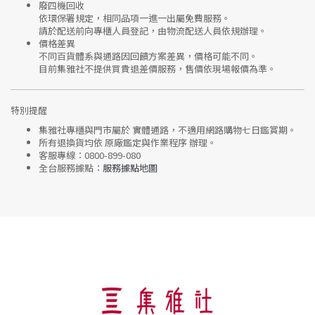
廢四機回收
依環保署規定，相同品項
一進一出
屬免費服務。
請於配送前向專櫃人員登記，由物流配送人員依規辦理。
價格差異
不同百貨體系與通路因回饋方案差異，價格可能不同。
目前集雅社
不提供買貴退差價服務
，售價依現場報價為準。
特別提醒
集雅社專櫃與門市屬於
實體通路，不適用網路購物七日鑑賞期
。
所有退換貨均依
原廠鑑定與作業程序
辦理。
客服專線：
0800-899-080
全台服務據點：
服務據點地圖