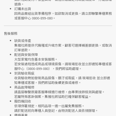
退換。
訂購未出貨
因商品需經出貨準備程序，如欲取消或更換，請立即聯繫
專櫃業務
或
客服中心 0800-899-080
。
售後服務
缺貨或停產
集雅社將提供
代機種或升級方案
，顧客可選擇補差額更換，或取消
訂單退款。
配送與安裝保障
大型家電均含基本安裝服務。
若安裝過程造成商品或環境損傷，請
現場拒收並立即通知專櫃或客
服中心
（0800-899-080），我們將協助處理。
到貨驗收瑕疵
收貨驗收時如發現商品
損傷、髒汙或瑕疵
，請
現場拒收
並立即通
知專櫃或客服，我們將協助後續更換或維修。
商品故障報修
請直接聯繫
原廠客服專線
進行維修，由專業技師檢測與處理。
若屬特殊客訴個案，集雅社將協助已確保顧客權益。
廢四機回收
依環保署規定，相同品項
一進一出
屬免費服務。
請於配送前向專櫃人員登記，由物流配送人員依規辦理。
價格差異