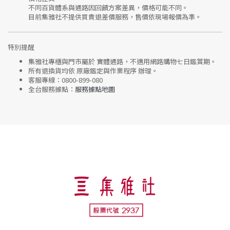
不同百貨體系與通路因回饋方案差異，價格可能不同。
目前集雅社
不提供買貴退差價服務
，售價依現場報價為準。
特別提醒
集雅社專櫃與門市屬於
實體通路，不適用網路購物七日鑑賞期
。
所有退換貨均依
原廠鑑定與作業程序
辦理。
客服專線：
0800-899-080
全台服務據點：
服務據點地圖