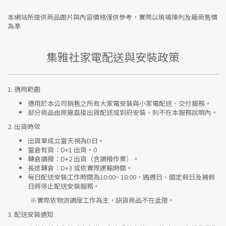
本網站所提供商品圖片與內容價格僅供參考，實際以現場陳列及廠商售價
為準
集雅社家電配送與安裝政策
1.
適用範圍
適用於本公司銷售之所有大家電安裝與小家電配送、交付服務。
部分商品由原廠直接出貨配送或到府安裝，則不在本服務說明內。
2.
出貨時效
出貨單成立當天視為D日。
當倉有貨：
D+1 出貨。0
轉倉調撥：
D+2 出貨（含調撥作業）。
長途轉倉：
D+3 或依實際運輸時間。
每日配送安裝工作時間為10:00~ 18:00，遇週日、國定假日及補假
日將停止配送安裝服務。
※實際依物流調度工作為主，缺貨商品不在此限。
3.
配送安裝通知