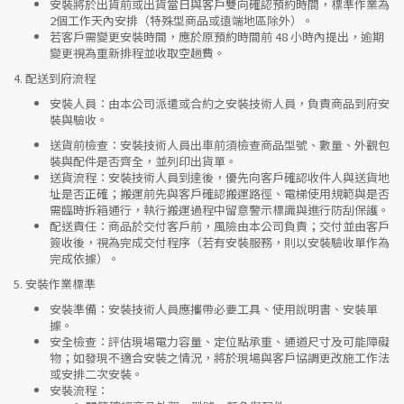
安裝將於出貨前或出貨當日與客戶雙向確認預約時間，標準作業為
2個工作天內安排（特殊型商品或遠端地區除外）。
若客戶需變更安裝時間，應於原預約時間前 48 小時內提出，逾期
變更視為重新排程並收取空趟費。
4.
配送到府流程
安裝人員
：由本公司派遣或合約之安裝技術人員，負責商品到府安
裝與驗收。
送貨前檢查
：安裝技術人員出車前須檢查商品型號、數量、外觀包
裝與配件是否齊全，並列印出貨單。
送貨流程
：安裝技術人員到達後，優先向客戶確認收件人與送貨地
址是否正確；搬運前先與客戶確認搬運路徑、電梯使用規範與是否
需臨時拆箱通行，執行搬運過程中留意警示標識與進行防刮保護。
配送責任
：商品於交付客戶前，風險由本公司負責；交付並由客戶
簽收後，視為完成交付程序（若有安裝服務，則以安裝驗收單作為
完成依據）。
5.
安裝作業標準
安裝準備
：安裝技術人員應攜帶必要工具、使用說明書、安裝單
據。
安全檢查
：評估現場電力容量、定位點承重、通道尺寸及可能障礙
物；如發現不適合安裝之情況，將於現場與客戶協調更改施工作法
或安排二次安裝。
安裝流程
：