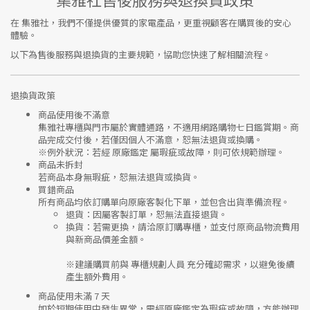
在
集雅社
，我們不僅提供優質的家電產品，更重視顧客在購買後的安心
體驗。
以下為售後服務與退換貨的主要規範，協助您快速了解相關流程。
退換貨政策
商品使用後不滿意
集雅社專櫃與門市屬於
實體通路，不適用網路購物七日鑑賞期
。商
品完成交付後，若僅因個人不滿意，恕無法退貨或換購。
※
例外狀況：若經 原廠鑑定 屬瑕疵或故障，則可依規範辦理。
商品未拆封
若商品本身無瑕疵，恕無法退貨或換貨。
買錯商品
所有商品均依訂購單向
原廠客製化下單
，並包含出貨準備流程。
退貨
：因屬客製訂單，恕無法直接退貨。
換貨
：若需更換，請洽原訂購專櫃，並支付
原商品物流費用
與
新商品價差金額
。
※建議購買前與
專櫃規劃人員
充分確認需求，以避免後續
產生額外費用。
商品使用未滿 7 天
如於短期使用中發生異常，需經
原廠鑑定
為瑕疵或故障，方能辦理