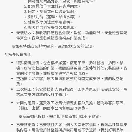
開箱確認商品外觀、型號、顏色與配件。
配置擺放位置並確認客戶同意。
固定、接線或連接必要管線。
測試功能（運轉、給排水等）。
使用教學與注意事項說明。
與客戶共同簽署安裝驗收單。
安裝驗收
：驗收項目應包含外觀、型號、功能測試、安全檢查與配
件齊全，客戶簽名或簽章後視為作業完成。
※如有特殊安裝耗材需求，請於配送安裝前告知。
6.
額外收費說明
特殊情況加價
：包含樓梯搬運、使用吊車、拆除舊機、拆門、移
機、危險性較高的作業、夜間服務或要求急件等其他安裝服務，皆
會酌收附加費，並於現場與客戶報價收取。
空趟費
：如因客戶原因無法於原預約時間完成安裝，將酌收空趟
費。
二次施工
：若安裝技術人員到場後，因客戶原因無法完成安裝，需
求再次安裝時將酌收施工費用。
未開封退貨
：運費及回收費依情況由客戶負擔，若為非客戶原因
（瑕疵、出錯）則由本公司負擔回收運費。
※
商品如已拆封，需再扣除整新費用或不予退貨。
已安裝退貨
：已安裝且因客戶個人因素要求退貨，視商品性質與安
裝內容，可能需扣除整新與拆機費用或不予退貨（特別訂製品除