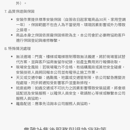
外）。
7.
品質保證與保固
安裝作業提供標準安裝保固（自簽收日起家電商品30天、家用空調
一年），保固範圍不包含人為不當使用、環境因素影響或外力導致
之損壞。
商品本身之保固依原廠保固條款為主，本公司會於必要時協助客戶
進行保固登記與維修聯繫。
8.
特殊情況處理
無法進場
：門寬、樓梯或電梯限制導致無法搬運，將於現場嘗試替
代方案，並與客戶協商後留存紀錄，如產生費用另行報價收取。
現場安全風險
：
若現場電力不合格、有結構風險或其他安全疑慮，
安裝技術人員將回報本公司並有權停止施工作業。
天災或交通中斷
：遇颱風、地震或交通管制等，依公司緊急應變流
程處理，同步將通知受影響客戶並重新排程。
抵達逾時
：如遇交通或不可抗力之因素影響導致安裝延遲，將會順
延配送及安裝服務，以確保人員安全，敬請耐心等候或聯繫本公司
服務人員協助。
離島配送
：應事先洽詢本公司服務人員協助。
集雅社售後服務與退換貨政策