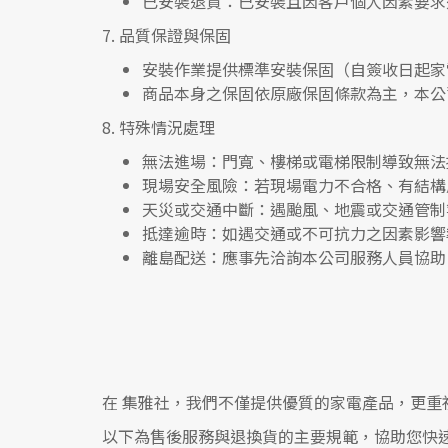
已安裝退貨
：已安裝且因客戶個人因素要求
7.
品質保證與保固
安裝作業提供標準安裝保固（自簽收日起家
商品本身之保固依原廠保固條款為主，本公
8.
特殊情況處理
無法進場
：門寬、樓梯或電梯限制導致無法
現場安全風險
：
若現場電力不合格、有結構
天災或交通中斷
：遇颱風、地震或交通管制
抵達逾時
：如遇交通或不可抗力之因素影響
離島配送
：應事先洽詢本公司服務人員協助
在
集雅社
，我們不僅提供優質的家電產品，更重
以下為售後服務與退換貨的主要規範，協助您快