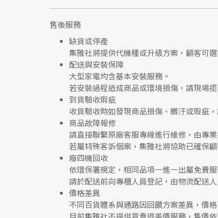
售後服務
缺貨或停產
集雅社將提供
代機種或升級方案
，顧客可選
配送與安裝保障
大型家電均含基本安裝服務。
若安裝過程造成商品或環境損傷，請
現場拒
到貨驗收瑕疵
收貨驗收時如發現商品
損傷、髒汙或瑕疵
，
商品故障報修
請直接聯繫
原廠客服專線
進行維修，由專業
若屬特殊客訴個案，集雅社將協助已確保顧
廢四機回收
依環保署規定，相同品項
一進一出
屬免費服
請於配送前向專櫃人員登記，由物流配送人
價格差異
不同百貨體系與通路因回饋方案差異，價格
目前集雅社
不提供買貴退差價服務
，售價依