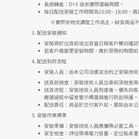
長途轉倉：
D+3 或依實際運輸時間。
每日配送安裝工作時間為10:00~ 18:0
※實際依物流調度工作為主，缺貨商品不
3.
配送安裝通知
安裝將於出貨前或出貨當日與客戶雙向確認
若客戶需變更安裝時間，應於原預約時間前 
4.
配送到府流程
安裝人員
：由本公司派遣或合約之安裝技術
送貨前檢查
：安裝技術人員出車前須檢查商
送貨流程
：安裝技術人員到達後，優先向客
搬運過程中留意警示標識與進行防刮保護。
配送責任
：商品於交付客戶前，風險由本公
5.
安裝作業標準
安裝準備
：安裝技術人員應攜帶必要工具、
安全檢查
：評估現場電力容量、定位點承重