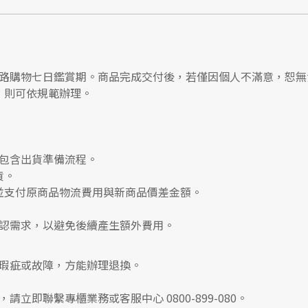
路購物七日鑑賞期
。商品完成交付後，若僅因個人不滿意，恕無
，則可依規範辦理。
包含出貨準備流程。
貨。
並支付
原商品物流費用
與
新商品價差金額
。
認需求，以避免後續產生額外費用。
瑕疵或故障，方能辦理退換。
，請立即聯繫
專櫃業務
或
客服中心 0800-899-080
。