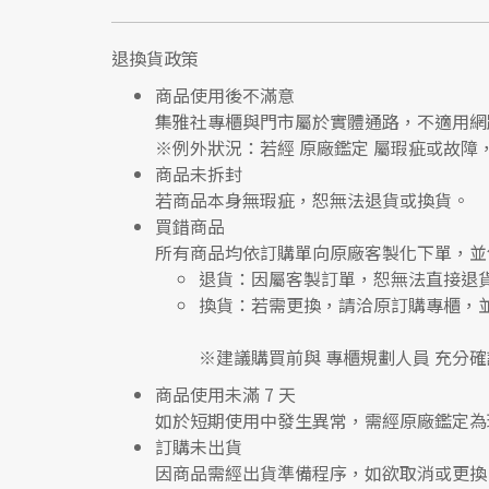
退換貨政策
商品使用後不滿意
集雅社專櫃與門市屬於
實體通路，不適用網
※
例外狀況：若經 原廠鑑定 屬瑕疵或故障
商品未拆封
若商品本身無瑕疵，恕無法退貨或換貨。
買錯商品
所有商品均依訂購單向
原廠客製化下單
，並
退貨
：因屬客製訂單，恕無法直接退
換貨
：若需更換，請洽原訂購專櫃，
※建議購買前與
專櫃規劃人員
充分確
商品使用未滿 7 天
如於短期使用中發生異常，需經
原廠鑑定
為
訂購未出貨
因商品需經出貨準備程序，如欲取消或更換