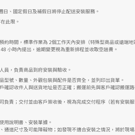
0，遇週日、國定假日及補假日將停止配送安裝服務。
在此限。
預約時間，標準作業為 2個工作天內安排（特殊型商品或遠端地
48 小時內提出，逾期變更視為重新排程並收取空趟費。
人員，負責商品到府安裝與驗收。
品型號、數量、外觀包裝與配件是否齊全，並列印出貨單。
戶確認收件人與送貨地址是否正確；搬運前先與客戶確認搬運路
司負責；交付並由客戶簽收後，視為完成交付程序（若有安裝服
使用說明書、安裝單據。
、通道尺寸及可能障礙物；如發現不適合安裝之情況，將於現場