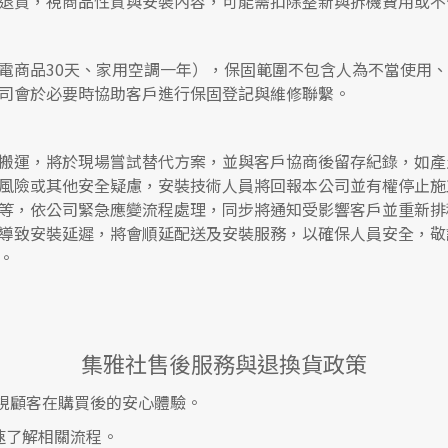
退貨，視商品性質與安裝內容，可能需扣除整新與拆機費用或不
電商品30天、家用空調一年），保固範圍不包含人為不當使用
司會於必要時協助客戶進行保固登記與維修聯繫。
搬運，將於現場嘗試替代方案，並與客戶協商後留存紀錄，如產
風險或其他安全疑慮，安裝技術人員將回報本公司並有權停止施
等，依公司緊急應變流程處理，同步將通知受影響客戶並重新排
導致安裝延遲，將會順延配送及安裝服務，以確保人員安全，敬
。
集雅社售後服務與退換貨政策
視顧客在購買後的安心體驗。
速了解相關流程。