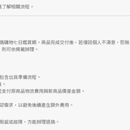
速了解相關流程。
路購物七日鑑賞期
。商品完成交付後，若僅因個人不滿意，恕無
，則可依規範辦理。
包含出貨準備流程。
貨。
並支付
原商品物流費用
與
新商品價差金額
。
認需求，以避免後續產生額外費用。
瑕疵或故障，方能辦理退換。