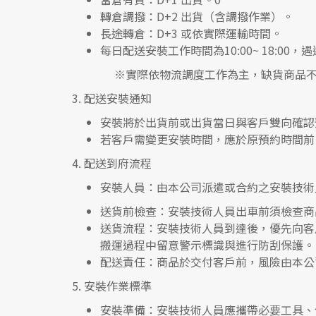
轉倉調撥：
D+2 出貨（含調撥作業）。
長途轉倉：
D+3 或依實際運輸時間。
每日配送安裝工作時間為10:00~ 18:0
※實際依物流調度工作為主，缺貨商品不
3.
配送安裝通知
安裝將於出貨前或出貨當日與客戶雙向確認
若客戶需變更安裝時間，應於原預約時間前 
4.
配送到府流程
安裝人員
：由本公司派遣或合約之安裝技術
送貨前檢查
：安裝技術人員出車前須檢查商
送貨流程
：安裝技術人員到達後，優先向客
搬運過程中留意警示標識與進行防刮保護。
配送責任
：商品於交付客戶前，風險由本公
5.
安裝作業標準
安裝準備
：安裝技術人員應攜帶必要工具、