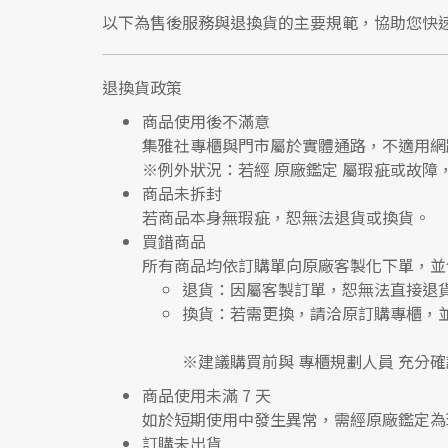
以下為售後服務與退換貨的主要規範，協助您快
退換貨政策
商品使用後不滿意
集雅社專櫃與門市屬於
實體通路，不適用網
※
例外狀況：若經 原廠鑑定 屬瑕疵或故障
商品未拆封
若商品本身無瑕疵，恕無法退貨或換貨。
買錯商品
所有商品均依訂購單向
原廠客製化下單
，並
退貨
：因屬客製訂單，恕無法直接退
換貨
：若需更換，請洽原訂購專櫃，
※建議購買前與
專櫃規劃人員
充分確
商品使用未滿 7 天
如於短期使用中發生異常，需經
原廠鑑定
為
訂購未出貨