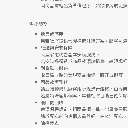
因商品需經出貨準備程序，如欲取消或更換
售後服務
缺貨或停產
集雅社將提供
代機種或升級方案
，顧客可選
配送與安裝保障
大型家電均含基本安裝服務。
若安裝過程造成商品或環境損傷，請
現場拒
到貨驗收瑕疵
收貨驗收時如發現商品
損傷、髒汙或瑕疵
，
商品故障報修
請直接聯繫
原廠客服專線
進行維修，由專業
若屬特殊客訴個案，集雅社將協助已確保顧
廢四機回收
依環保署規定，相同品項
一進一出
屬免費服
請於配送前向專櫃人員登記，由物流配送人
價格差異