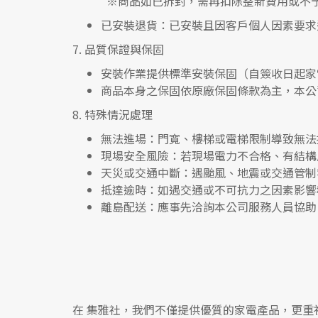
※
商品如已拆封，需再扣除整新費用或不
已安裝退貨
：已安裝且因客戶個人因素要求
7.
品質保證與保固
安裝作業提供標準安裝保固（自簽收日起家
商品本身之保固依原廠保固條款為主，本公
8.
特殊情況處理
無法進場
：門寬、樓梯或電梯限制導致無法
現場安全風險
：
若現場電力不合格、有結構
天災或交通中斷
：遇颱風、地震或交通管制
抵達逾時
：如遇交通或不可抗力之因素影響
離島配送
：應事先洽詢本公司服務人員協助
在
集雅社
，我們不僅提供優質的家電產品，更重