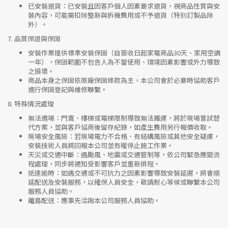
已安裝退貨
：已安裝且因客戶個人因素要求退貨，視商品性質與安
裝內容，可能需扣除整新與拆機費用或不予退貨（特別訂製品除
外）。
7.
品質保證與保固
安裝作業提供標準安裝保固（自簽收日起家電商品30天、家用空調
一年），保固範圍不包含人為不當使用、環境因素影響或外力導致
之損壞。
商品本身之保固依原廠保固條款為主，本公司會於必要時協助客戶
進行保固登記與維修聯繫。
8.
特殊情況處理
無法進場
：門寬、樓梯或電梯限制導致無法搬運，將於現場嘗試替
代方案，並與客戶協商後留存紀錄，如產生費用另行報價收取。
現場安全風險
：
若現場電力不合格、有結構風險或其他安全疑慮，
安裝技術人員將回報本公司並有權停止施工作業。
天災或交通中斷
：遇颱風、地震或交通管制等，依公司緊急應變流
程處理，同步將通知受影響客戶並重新排程。
抵達逾時
：如遇交通或不可抗力之因素影響導致安裝延遲，將會順
延配送及安裝服務，以確保人員安全，敬請耐心等候或聯繫本公司
服務人員協助。
離島配送
：應事先洽詢本公司服務人員協助。