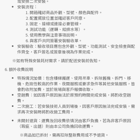
或安排二次安裝。
安裝流程
：
開箱確認商品外觀、型號、顏色與配件。
配置擺放位置並確認客戶同意。
固定、接線或連接必要管線。
測試功能（運轉、給排水等）。
使用教學與注意事項說明。
與客戶共同簽署安裝驗收單。
安裝驗收
：驗收項目應包含外觀、型號、功能測試、安全檢查與配
件齊全，客戶簽名或簽章後視為作業完成。
※如有特殊安裝耗材需求，請於配送安裝前告知。
6.
額外收費說明
特殊情況加價
：包含樓梯搬運、使用吊車、拆除舊機、拆門、移
機、危險性較高的作業、夜間服務或要求急件等其他安裝服務，皆
會酌收附加費，並於現場與客戶報價收取。
空趟費
：如因客戶原因無法於原預約時間完成安裝，將酌收空趟
費。
二次施工
：若安裝技術人員到場後，因客戶原因無法完成安裝，需
求再次安裝時將酌收施工費用。
未開封退貨
：運費及回收費依情況由客戶負擔，若為非客戶原因
（瑕疵、出錯）則由本公司負擔回收運費。
※
商品如已拆封，需再扣除整新費用或不予退貨。