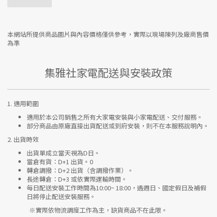
本網站所提供商品圖片與內容價格僅供參考，實際以現場陳列及廠商售價
為準
集雅社家電配送與安裝政策
1.
適用範圍
適用於本公司銷售之所有大家電安裝與小家電配送、交付服務。
部分商品由原廠直接出貨配送或到府安裝，則不在本服務說明內。
2.
出貨時效
出貨單成立當天視為D日。
當倉有貨：
D+1 出貨。0
轉倉調撥：
D+2 出貨（含調撥作業）。
長途轉倉：
D+3 或依實際運輸時間。
每日配送安裝工作時間為10:00~ 18:00，遇週日、國定假日及補假
日將停止配送安裝服務。
※實際依物流調度工作為主，缺貨商品不在此限。