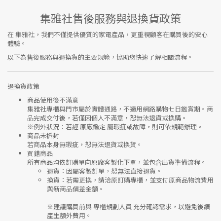
集雅社售後服務與退換貨政策
在
集雅社
，我們不僅提供優質的家電產品，更重視顧客在購買後的安心
體驗。
以下為售後服務與退換貨的主要規範，協助您快速了解相關流程。
退換貨政策
商品使用後不滿意
集雅社專櫃與門市屬於
實體通路，不適用網路購物七日鑑賞期
。商
品完成交付後，若僅因個人不滿意，恕無法退貨或換購。
※
例外狀況：若經 原廠鑑定 屬瑕疵或故障，則可依規範辦理。
商品未拆封
若商品本身無瑕疵，恕無法退貨或換貨。
買錯商品
所有商品均依訂購單向
原廠客製化下單
，並包含出貨準備流程。
退貨
：因屬客製訂單，恕無法直接退貨。
換貨
：若需更換，請洽原訂購專櫃，並支付
原商品物流費用
與
新商品價差金額
。
※建議購買前與
專櫃規劃人員
充分確認需求，以避免後續
產生額外費用。