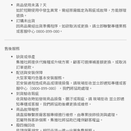
商品使用未滿 7 天
如於短期使用中發生異常，需經
原廠鑑定
為瑕疵或故障，方能辦理
退換。
訂購未出貨
因商品需經出貨準備程序，如欲取消或更換，請立即聯繫
專櫃業務
或
客服中心 0800-899-080
。
售後服務
缺貨或停產
集雅社將提供
代機種或升級方案
，顧客可選擇補差額更換，或取消
訂單退款。
配送與安裝保障
大型家電均含基本安裝服務。
若安裝過程造成商品或環境損傷，請
現場拒收並立即通知專櫃或客
服中心
（0800-899-080），我們將協助處理。
到貨驗收瑕疵
收貨驗收時如發現商品
損傷、髒汙或瑕疵
，請
現場拒收
並立即通
知專櫃或客服，我們將協助後續更換或維修。
商品故障報修
請直接聯繫
原廠客服專線
進行維修，由專業技師檢測與處理。
若屬特殊客訴個案，集雅社將協助已確保顧客權益。
廢四機回收
依環保署規定，相同品項
一進一出
屬免費服務。