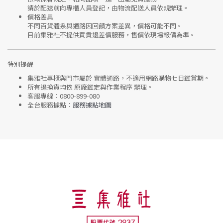
請於配送前向專櫃人員登記，由物流配送人員依規辦理。
價格差異
不同百貨體系與通路因回饋方案差異，價格可能不同。
目前集雅社
不提供買貴退差價服務
，售價依現場報價為準。
特別提醒
集雅社專櫃與門市屬於
實體通路，不適用網路購物七日鑑賞期
。
所有退換貨均依
原廠鑑定與作業程序
辦理。
客服專線：
0800-899-080
全台服務據點：
服務據點地圖