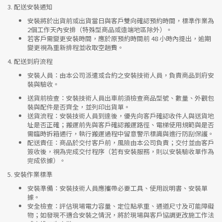
3.
配送安裝通知
安裝將於出貨前或出貨當日與客戶雙向確認預約時間，標準作業為
2個工作天內安排（特殊型商品或遠端地區除外）。
若客戶需變更安裝時間，應於原預約時間前 48 小時內提出，逾期
變更視為重新排程並收取空趟費。
4.
配送到府流程
安裝人員
：由本公司派遣或合約之安裝技術人員，負責商品到府安
裝與驗收。
送貨前檢查
：安裝技術人員出車前須檢查商品型號、數量、外觀包
裝與配件是否齊全，並列印出貨單。
送貨流程
：安裝技術人員到達後，優先向客戶確認收件人與送貨地
址是否正確；搬運前先與客戶確認搬運路徑、電梯使用規範與是否
需臨時拆箱通行，執行搬運過程中留意警示標識與進行防刮保護。
配送責任
：商品於交付客戶前，風險由本公司負責；交付並由客戶
簽收後，視為完成交付程序（若有安裝服務，則以安裝驗收單作為
完成依據）。
5.
安裝作業標準
安裝準備
：安裝技術人員應攜帶必要工具、使用說明書、安裝單
據。
安全檢查
：評估現場電力容量、定位點承重、通道尺寸及可能障礙
物；如發現不適合安裝之情況，將於現場與客戶協調更改施工作法