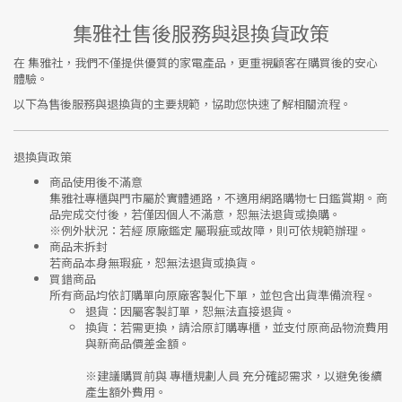
集雅社售後服務與退換貨政策
在
集雅社
，我們不僅提供優質的家電產品，更重視顧客在購買後的安心
體驗。
以下為售後服務與退換貨的主要規範，協助您快速了解相關流程。
退換貨政策
商品使用後不滿意
集雅社專櫃與門市屬於
實體通路，不適用網路購物七日鑑賞期
。商
品完成交付後，若僅因個人不滿意，恕無法退貨或換購。
※
例外狀況：若經 原廠鑑定 屬瑕疵或故障，則可依規範辦理。
商品未拆封
若商品本身無瑕疵，恕無法退貨或換貨。
買錯商品
所有商品均依訂購單向
原廠客製化下單
，並包含出貨準備流程。
退貨
：因屬客製訂單，恕無法直接退貨。
換貨
：若需更換，請洽原訂購專櫃，並支付
原商品物流費用
與
新商品價差金額
。
※建議購買前與
專櫃規劃人員
充分確認需求，以避免後續
產生額外費用。