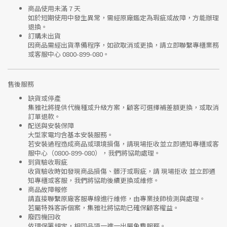
商品使用未滿 7 天
如於短期使用中發生異常，需經
原廠鑑定
為瑕疵或故障，方能辦理
退換。
訂購未出貨
因商品需經出貨準備程序，如欲取消或更換，請立即聯繫
專櫃業務
或
客服中心 0800-899-080
。
售後服務
缺貨或停產
集雅社將提供
代機種或升級方案
，顧客可選擇補差額更換，或取消
訂單退款。
配送與安裝保障
大型家電均含基本安裝服務。
若安裝過程造成商品或環境損傷，請
現場拒收並立即通知專櫃或客
服中心
（0800-899-080），我們將協助處理。
到貨驗收瑕疵
收貨驗收時如發現商品
損傷、髒汙或瑕疵
，請
現場拒收
並立即通
知專櫃或客服，我們將協助後續更換或維修。
商品故障報修
請直接聯繫
原廠客服專線
進行維修，由專業技師檢測與處理。
若屬特殊客訴個案，集雅社將協助已確保顧客權益。
廢四機回收
依環保署規定，相同品項
一進一出
屬免費服務。