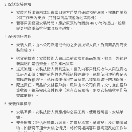
3.
配送安裝通知
安裝將於出貨前或出貨當日與客戶雙向確認預約時間，標準作業為
2個工作天內安排（特殊型商品或遠端地區除外）。
若客戶需變更安裝時間，應於原預約時間前 48 小時內提出，逾期
變更視為重新排程並收取空趟費。
4.
配送到府流程
安裝人員
：由本公司派遣或合約之安裝技術人員，負責商品到府安
裝與驗收。
送貨前檢查
：安裝技術人員出車前須檢查商品型號、數量、外觀包
裝與配件是否齊全，並列印出貨單。
送貨流程
：安裝技術人員到達後，優先向客戶確認收件人與送貨地
址是否正確；搬運前先與客戶確認搬運路徑、電梯使用規範與是否
需臨時拆箱通行，執行搬運過程中留意警示標識與進行防刮保護。
配送責任
：商品於交付客戶前，風險由本公司負責；交付並由客戶
簽收後，視為完成交付程序（若有安裝服務，則以安裝驗收單作為
完成依據）。
5.
安裝作業標準
安裝準備
：安裝技術人員應攜帶必要工具、使用說明書、安裝單
據。
安全檢查
：評估現場電力容量、定位點承重、通道尺寸及可能障礙
物；如發現不適合安裝之情況，將於現場與客戶協調更改施工作法