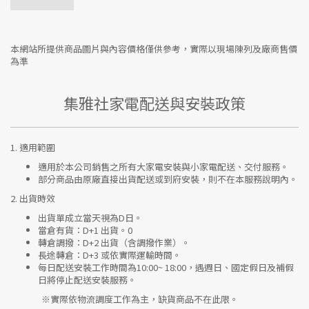
本網站所提供商品圖片與內容價格僅供參考，實際以現場陳列及廠商售價
為準
集雅社家電配送與安裝政策
1.
適用範圍
適用於本公司銷售之所有大家電安裝與小家電配送、交付服務。
部分商品由原廠直接出貨配送或到府安裝，則不在本服務說明內。
2.
出貨時效
出貨單成立當天視為D日。
當倉有貨：
D+1 出貨。0
轉倉調撥：
D+2 出貨（含調撥作業）。
長途轉倉：
D+3 或依實際運輸時間。
每日配送安裝工作時間為10:00~ 18:00，遇週日、國定假日及補假
日將停止配送安裝服務。
※實際依物流調度工作為主，缺貨商品不在此限。