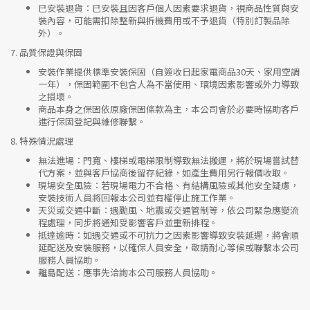
已安裝退貨
：已安裝且因客戶個人因素要求退貨，視商品性質與安
裝內容，可能需扣除整新與拆機費用或不予退貨（特別訂製品除
外）。
7.
品質保證與保固
安裝作業提供標準安裝保固（自簽收日起家電商品30天、家用空調
一年），保固範圍不包含人為不當使用、環境因素影響或外力導致
之損壞。
商品本身之保固依原廠保固條款為主，本公司會於必要時協助客戶
進行保固登記與維修聯繫。
8.
特殊情況處理
無法進場
：門寬、樓梯或電梯限制導致無法搬運，將於現場嘗試替
代方案，並與客戶協商後留存紀錄，如產生費用另行報價收取。
現場安全風險
：
若現場電力不合格、有結構風險或其他安全疑慮，
安裝技術人員將回報本公司並有權停止施工作業。
天災或交通中斷
：遇颱風、地震或交通管制等，依公司緊急應變流
程處理，同步將通知受影響客戶並重新排程。
抵達逾時
：如遇交通或不可抗力之因素影響導致安裝延遲，將會順
延配送及安裝服務，以確保人員安全，敬請耐心等候或聯繫本公司
服務人員協助。
離島配送
：應事先洽詢本公司服務人員協助。