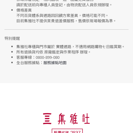
請於配送前向專櫃人員登記，由物流配送人員依規辦理。
價格差異
不同百貨體系與通路因回饋方案差異，價格可能不同。
目前集雅社
不提供買貴退差價服務
，售價依現場報價為準。
特別提醒
集雅社專櫃與門市屬於
實體通路，不適用網路購物七日鑑賞期
。
所有退換貨均依
原廠鑑定與作業程序
辦理。
客服專線：
0800-899-080
全台服務據點：
服務據點地圖