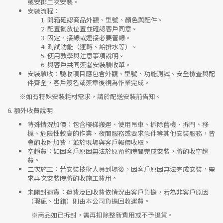
或安排二次安裝。
安裝流程
：
開箱確認商品外觀、型號、顏色與配件。
配置擺放位置並確認客戶同意。
固定、接線或連接必要管線。
測試功能（運轉、給排水等）。
使用教學與注意事項說明。
與客戶共同簽署安裝驗收單。
安裝驗收
：驗收項目應包含外觀、型號、功能測試、安全檢查與配
件齊全，客戶簽名或簽章後視為作業完成。
※如有特殊安裝耗材需求，請於配送安裝前告知。
6.
額外收費說明
特殊情況加價
：包含樓梯搬運、使用吊車、拆除舊機、拆門、移
機、危險性較高的作業、夜間服務或要求急件等其他安裝服務，皆
會酌收附加費，並於現場與客戶報價收取。
空趟費
：如因客戶原因無法於原預約時間完成安裝，將酌收空趟
費。
二次施工
：若安裝技術人員到場後，因客戶原因無法完成安裝，需
求再次安裝時將酌收施工費用。
未開封退貨
：運費及回收費依情況由客戶負擔，若為非客戶原因
（瑕疵、出錯）則由本公司負擔回收運費。
※
商品如已拆封，需再扣除整新費用或不予退貨。