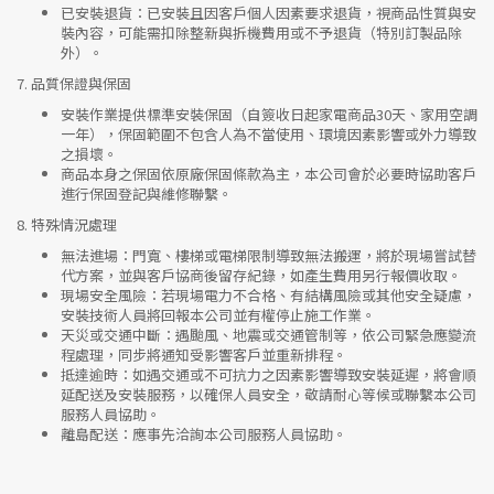
已安裝退貨
：已安裝且因客戶個人因素要求退貨，視商品性質與安
裝內容，可能需扣除整新與拆機費用或不予退貨（特別訂製品除
外）。
7.
品質保證與保固
安裝作業提供標準安裝保固（自簽收日起家電商品30天、家用空調
一年），保固範圍不包含人為不當使用、環境因素影響或外力導致
之損壞。
商品本身之保固依原廠保固條款為主，本公司會於必要時協助客戶
進行保固登記與維修聯繫。
8.
特殊情況處理
無法進場
：門寬、樓梯或電梯限制導致無法搬運，將於現場嘗試替
代方案，並與客戶協商後留存紀錄，如產生費用另行報價收取。
現場安全風險
：
若現場電力不合格、有結構風險或其他安全疑慮，
安裝技術人員將回報本公司並有權停止施工作業。
天災或交通中斷
：遇颱風、地震或交通管制等，依公司緊急應變流
程處理，同步將通知受影響客戶並重新排程。
抵達逾時
：如遇交通或不可抗力之因素影響導致安裝延遲，將會順
延配送及安裝服務，以確保人員安全，敬請耐心等候或聯繫本公司
服務人員協助。
離島配送
：應事先洽詢本公司服務人員協助。