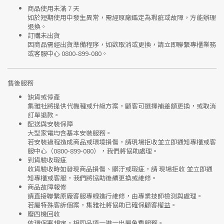
商品使用未滿 7 天
如於短期使用中發生異常，需經
原廠鑑定
為瑕疵或故障，方能辦理
退換。
訂購未出貨
因商品需經出貨準備程序，如欲取消或更換，請立即聯繫
專櫃業務
或
客服中心 0800-899-080
。
售後服務
缺貨或停產
集雅社將提供
代機種或升級方案
，顧客可選擇補差額更換，或取消
訂單退款。
配送與安裝保障
大型家電均含基本安裝服務。
若安裝過程造成商品或環境損傷，請
現場拒收並立即通知專櫃或客
服中心
（0800-899-080），我們將協助處理。
到貨驗收瑕疵
收貨驗收時如發現商品
損傷、髒汙或瑕疵
，請
現場拒收
並立即通
知專櫃或客服，我們將協助後續更換或維修。
商品故障報修
請直接聯繫
原廠客服專線
進行維修，由專業技師檢測與處理。
若屬特殊客訴個案，集雅社將協助已確保顧客權益。
廢四機回收
依環保署規定，相同品項
一進一出
屬免費服務。