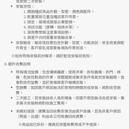
或安排二次安裝。
安裝流程
：
開箱確認商品外觀、型號、顏色與配件。
配置擺放位置並確認客戶同意。
固定、接線或連接必要管線。
測試功能（運轉、給排水等）。
使用教學與注意事項說明。
與客戶共同簽署安裝驗收單。
安裝驗收
：驗收項目應包含外觀、型號、功能測試、安全檢查與配
件齊全，客戶簽名或簽章後視為作業完成。
※如有特殊安裝耗材需求，請於配送安裝前告知。
6.
額外收費說明
特殊情況加價
：包含樓梯搬運、使用吊車、拆除舊機、拆門、移
機、危險性較高的作業、夜間服務或要求急件等其他安裝服務，皆
會酌收附加費，並於現場與客戶報價收取。
空趟費
：如因客戶原因無法於原預約時間完成安裝，將酌收空趟
費。
二次施工
：若安裝技術人員到場後，因客戶原因無法完成安裝，需
求再次安裝時將酌收施工費用。
未開封退貨
：運費及回收費依情況由客戶負擔，若為非客戶原因
（瑕疵、出錯）則由本公司負擔回收運費。
※
商品如已拆封，需再扣除整新費用或不予退貨。