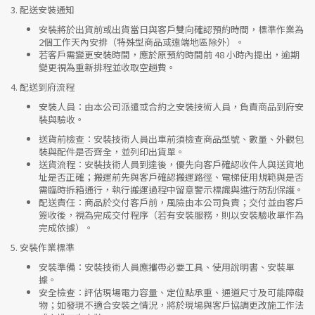
3.
配送安裝通知
安裝將於出貨前或出貨當日與客戶雙向確認預約時間，標準作業為
2個工作天內安排（特殊型商品或遠端地區除外）。
若客戶需變更安裝時間，應於原預約時間前 48 小時內提出，逾期
變更視為重新排程並收取空趟費。
4.
配送到府流程
安裝人員
：由本公司派遣或合約之安裝技術人員，負責商品到府安
裝與驗收。
送貨前檢查
：安裝技術人員出車前須檢查商品型號、數量、外觀包
裝與配件是否齊全，並列印出貨單。
送貨流程
：安裝技術人員到達後，優先向客戶確認收件人與送貨地
址是否正確；搬運前先與客戶確認搬運路徑、電梯使用規範與是否
需臨時拆箱通行，執行搬運過程中留意警示標識與進行防刮保護。
配送責任
：商品於交付客戶前，風險由本公司負責；交付並由客戶
簽收後，視為完成交付程序（若有安裝服務，則以安裝驗收單作為
完成依據）。
5.
安裝作業標準
安裝準備
：安裝技術人員應攜帶必要工具、使用說明書、安裝單
據。
安全檢查
：評估現場電力容量、定位點承重、通道尺寸及可能障礙
物；如發現不適合安裝之情況，將於現場與客戶協調更改施工作法