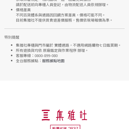
請於配送前向專櫃人員登記，由物流配送人員依規辦理。
價格差異
不同百貨體系與通路因回饋方案差異，價格可能不同。
目前集雅社
不提供買貴退差價服務
，售價依現場報價為準。
特別提醒
集雅社專櫃與門市屬於
實體通路，不適用網路購物七日鑑賞期
。
所有退換貨均依
原廠鑑定與作業程序
辦理。
客服專線：
0800-899-080
全台服務據點：
服務據點地圖