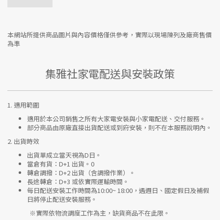
本網站所提供商品圖片與內容價格僅供參考，實際以現場陳列及廠商售價
為準
集雅社家電配送與安裝政策
1.
適用範圍
適用於本公司銷售之所有大家電安裝與小家電配送、交付服務。
部分商品由原廠直接出貨配送或到府安裝，則不在本服務說明內。
2.
出貨時效
出貨單成立當天視為D日。
當倉有貨：
D+1 出貨。0
轉倉調撥：
D+2 出貨（含調撥作業）。
長途轉倉：
D+3 或依實際運輸時間。
每日配送安裝工作時間為10:00~ 18:00，遇週日、國定假日及補假
日將停止配送安裝服務。
※實際依物流調度工作為主，缺貨商品不在此限。