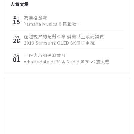
人氣文章
為風格發聲
五月
15
Yamaha Musica X 集雅社
邀您聆聽真實樂音
超越視界的絕對革命 稱霸世上最高顏質
六月
28
2019 Samsung QLED 8K量子電視
上班大叔的搖滾歲月
八月
01
wharfedale d320 & Nad d3020 v2擴大機