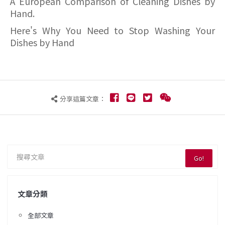
A European Comparison of Cleaning Dishes by
Hand.
Here's Why You Need to Stop Washing Your
Dishes by Hand
分享這篇文章：
Go!
文章分類
全部文章