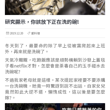
研究顯示，你該放下正在洗的碗!
2019.12.20
愛料理
冬天到了，最要命的除了早上從被窩爬起來上班
外，再來就是洗碗了。
天氣冷颼颼，吃飽飯應該是順勢橫躺到沙發上蓋毯
子看netflix才對，怎麼會是荼毒自己的玉手碰水去
洗碗呢?
不過我家老母就是這樣。某次提起家裡要不要添購
一台洗碗機，她竟一時驚訝到說不出話，自家女兒
竟然如此大逆不道，懶惰成性，這以後是要怎麼
嫁?。