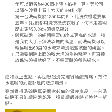
年可以節省約400個小時，掐指一算，等於可
以躺在沙發上看十六天的netflix啊!
第一台洗碗機於1850年問世，比洗衣機還要早
五年。(我們都用洗衣機洗衣服了，何不用發明
歷史更悠久的洗碗機洗碗?)
殺死碗盤上的細菌需要60度或更高的水溫，這
是我們人手所無法承擔的高溫，而洗碗機可以
輕易噴出60度的水流來清洗這些骯髒的碗盤。
只需要刮除上面的較大塊的食物殘渣，再直接
放進洗碗機就好了，不需要將碗盤先過水。
總和以上五點，再回想起洗完碗後腰酸背痛，有時
水還噴的到處都是的悲涼場景。
突然覺得洗碗機真是闔家必備的優良產品，一台洗
碗機不只能讓碗盤乾淨，還能讓飯後時光煥然一新
啊~